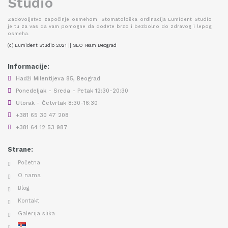
Zadovoljstvo započinje osmehom. Stomatološka ordinacija Lumident Studio
je tu za vas da vam pomogne da dođete brzo i bezbolno do zdravog i lepog
osmeha.
(c) Lumident Studio 2021 || SEO Team Beograd
Informacije:
Hadži Milentijeva 85, Beograd
Ponedeljak - Sreda - Petak 12:30-20:30
Utorak - Četvrtak 8:30-16:30
+381 65 30 47 208
+381 64 12 53 987
Strane:
Početna
O nama
Blog
Kontakt
Galerija slika