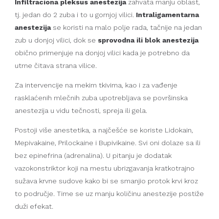
Infiltraciona pleksus anestezija
zahvata manju oblast,
tj. jedan do 2 zuba i to u gornjoj vilici.
Intraligamentarna
anestezija
se koristi na malo polje rada, tačnije na jedan
zub u donjoj vilici, dok se
sprovodna ili blok anestezija
obično primenjuje na donjoj vilici kada je potrebno da
utrne čitava strana vilice.
Za intervencije na mekim tkivima, kao i za vađenje
rasklaćenih mlečnih zuba upotrebljava se površinska
anestezija u vidu tečnosti, spreja ili gela.
Postoji više anestetika, a najčešće se koriste Lidokain,
Mepivakaine, Prilockaine i Bupivikaine. Svi oni dolaze sa ili
bez epinefrina (adrenalina). U pitanju je dodatak
vazokonstriktor koji na mestu ubrizgavanja kratkotrajno
sužava krvne sudove kako bi se smanjio protok krvi kroz
to područje. Time se uz manju količinu anestezije postiže
duži efekat.