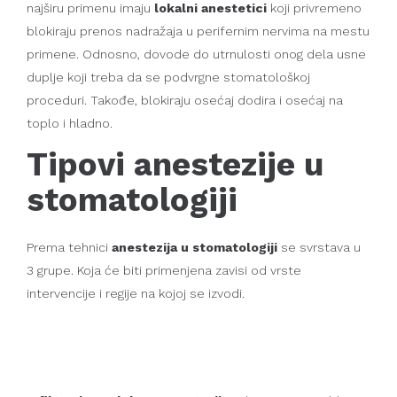
najširu primenu imaju
lokalni anestetici
koji privremeno
blokiraju prenos nadražaja u perifernim nervima na mestu
primene. Odnosno, dovode do utrnulosti onog dela usne
duplje koji treba da se podvrgne stomatološkoj
proceduri. Takođe, blokiraju osećaj dodira i osećaj na
toplo i hladno.
Tipovi anestezije u
stomatologiji
Prema tehnici
anestezija u stomatologiji
se svrstava u
3 grupe. Koja će biti primenjena zavisi od vrste
intervencije i regije na kojoj se izvodi.