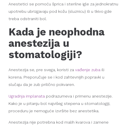
Anestetici se pomoću šprica i sterilne igle za jednokratnu
upotrebu ubrizgavaju pod kožu (sluznicu) ili u tkivo gde
treba odstraniti bol.
Kada je neophodna
anestezija u
stomatologiji?
Anestezija se, pre svega, koristi za
vađenje zuba
ili
korena. Preporučuje se i kod zahtevnijih popravki u
slučaju da je zub prilično pokvaren.
Ugradnja implanata
podrazumeva i primenu anestezije.
Kako je u pitanju bol najvišeg stepena u stomatologiji,
proceduru je nemoguće izvršite bez anestetika.
Anestezija nije potrebna kod malih kvarova i zamene