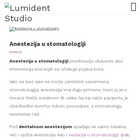
Anestezija u stomatologiji
07/08/21
Anestezija u stomatologiji
predstavlja obavezni deo
intervencija kod kojih se očekuje pojava bola.
Iako se bez njen ne može zamislisti savremena
stomatologija, anestezija ima dugu primenu. Uveo ju je u
Horace Wells sredinom 18. veka. Na taj način pacijentu je
obezbeđen komfor tokom procedure, a stomatologu
nesmetan rad.
Pod
dentalnom anestezijom
spadaju ne samo lokalna,
već i opšta anestezija, kao i
sedacija u stomatologiji
. Ipak,