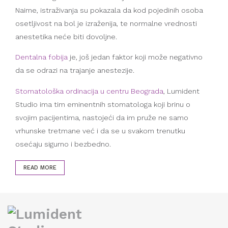
Naime, istraživanja su pokazala da kod pojedinih osoba
osetljivost na bol je izraženija, te normalne vrednosti
anestetika neće biti dovoljne.
Dentalna fobija
je, još jedan faktor koji može negativno
da se odrazi na trajanje anestezije.
Stomatološka ordinacija u centru Beograda
, Lumident
Studio ima tim eminentnih stomatologa koji brinu o
svojim pacijentima, nastojeći da im pruže ne samo
vrhunske tretmane već i da se u svakom trenutku
osećaju sigurno i bezbedno.
READ MORE