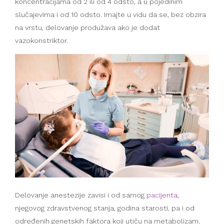
koncentracijama od 2 ili od 4 odsto, a u pojedinim
slučajevima i od 10 odsto. Imajte u vidu da se, bez obzira
na vrstu, delovanje produžava ako je dodat
vazokonstriktor.
Delovanje anestezije zavisi i od samog
pacijenta
,
njegovog zdravstvenog stanja, godina starosti, pa i od
određenih genetskih faktora koji utiču na metabolizam.