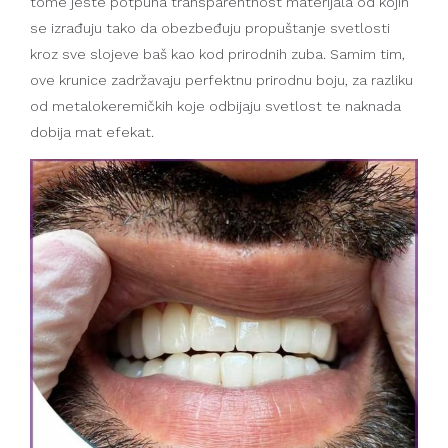
tome jeste potpuna transparentnost materijala od kojih
se izrađuju tako da obezbeđuju propuštanje svetlosti
kroz sve slojeve baš kao kod prirodnih zuba. Samim tim,
ove krunice zadržavaju perfektnu prirodnu boju, za razliku
od metalokeremičkih koje odbijaju svetlost te naknada
dobija mat efekat.