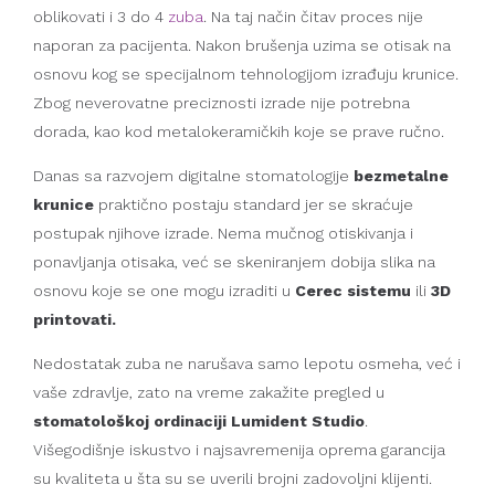
oblikovati i 3 do 4
zuba
. Na taj način čitav proces nije
naporan za pacijenta. Nakon brušenja uzima se otisak na
osnovu kog se specijalnom tehnologijom izrađuju krunice.
Zbog neverovatne preciznosti izrade nije potrebna
dorada, kao kod metalokeramičkih koje se prave ručno.
Danas sa razvojem digitalne stomatologije
bezmetalne
krunice
praktično postaju standard jer se skraćuje
postupak njihove izrade. Nema mučnog otiskivanja i
ponavljanja otisaka, već se skeniranjem dobija slika na
osnovu koje se one mogu izraditi u
Cerec sistemu
ili
3D
printovati.
Nedostatak zuba ne narušava samo lepotu osmeha, već i
vaše zdravlje, zato na vreme zakažite pregled u
stomatološkoj ordinaciji Lumident Studio
.
Višegodišnje iskustvo i najsavremenija oprema garancija
su kvaliteta u šta su se uverili brojni zadovoljni klijenti.