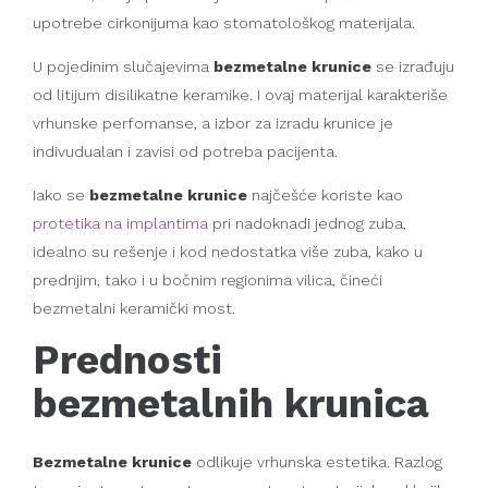
upotrebe cirkonijuma kao stomatološkog materijala.
U pojedinim slučajevima
bezmetalne krunice
se izrađuju
od litijum disilikatne keramike. I ovaj materijal karakteriše
vrhunske perfomanse, a izbor za izradu krunice je
indivudualan i zavisi od potreba pacijenta.
Iako se
bezmetalne krunice
najčešće koriste kao
protetika na implantima
pri nadoknadi jednog zuba,
idealno su rešenje i kod nedostatka više zuba, kako u
prednjim, tako i u bočnim regionima vilica, čineći
bezmetalni keramički most.
Prednosti
bezmetalnih krunica
Bezmetalne krunice
odlikuje vrhunska estetika. Razlog