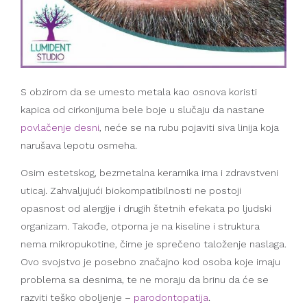
S obzirom da se umesto metala kao osnova koristi
kapica od cirkonijuma bele boje u slučaju da nastane
povlačenje desni
, neće se na rubu pojaviti siva linija koja
narušava lepotu osmeha.
Osim estetskog, bezmetalna keramika ima i zdravstveni
uticaj. Zahvaljujući biokompatibilnosti ne postoji
opasnost od alergije i drugih štetnih efekata po ljudski
organizam. Takođe, otporna je na kiseline i struktura
nema mikropukotine, čime je sprečeno taloženje naslaga.
Ovo svojstvo je posebno značajno kod osoba koje imaju
problema sa desnima, te ne moraju da brinu da će se
razviti teško oboljenje –
parodontopatija
.