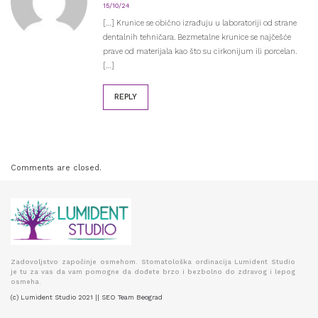
15/10/24
[…] Krunice se obično izrađuju u laboratoriji od strane
dentalnih tehničara. Bezmetalne krunice se najčešće
prave od materijala kao što su cirkonijum ili porcelan.
[…]
REPLY
Comments are closed.
Zadovoljstvo započinje osmehom. Stomatološka ordinacija Lumident Studio
je tu za vas da vam pomogne da dođete brzo i bezbolno do zdravog i lepog
osmeha.
(c) Lumident Studio 2021 || SEO Team Beograd