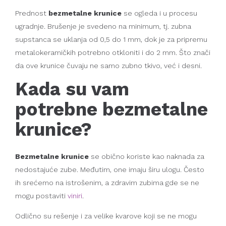
Prednost
bezmetalne krunice
se ogleda i u procesu
ugradnje. Brušenje je svedeno na minimum, tj. zubna
supstanca se uklanja od 0,5 do 1 mm, dok je za pripremu
metalokeramičkih potrebno otkloniti i do 2 mm. Što znači
da ove krunice čuvaju ne samo zubno tkivo, već i desni.
Kada su vam
potrebne bezmetalne
krunice?
Bezmetalne krunice
se obično koriste kao naknada za
nedostajuće zube. Međutim, one imaju širu ulogu. Često
ih srećemo na istrošenim, a zdravim zubima gde se ne
mogu postaviti
viniri
.
Odlično su rešenje i za velike kvarove koji se ne mogu