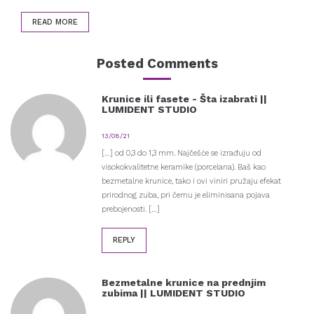
READ MORE
Posted Comments
Krunice ili fasete - Šta izabrati ||
LUMIDENT STUDIO
13/08/21
[…] od 0,3 do 1,3 mm. Najčešće se izrađuju od
visokokvalitetne keramike (porcelana). Baš kao
bezmetalne krunice, tako i ovi viniri pružaju efekat
prirodnog zuba, pri čemu je eliminisana pojava
prebojenosti. […]
REPLY
Bezmetalne krunice na prednjim
zubima || LUMIDENT STUDIO