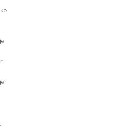
ako
je
ni
jer
u