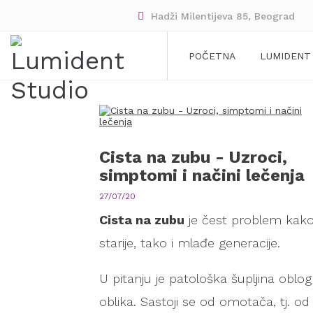
Hadži Milentijeva 85, Beograd
POČETNA
LUMIDENT
Cista na zubu - Uzroci,
simptomi i načini lečenja
27/07/20
Cista na zubu
je čest problem kak
starije, tako i mlađe generacije.
U pitanju je patološka šupljina oblog
oblika. Sastoji se od omotača, tj. od