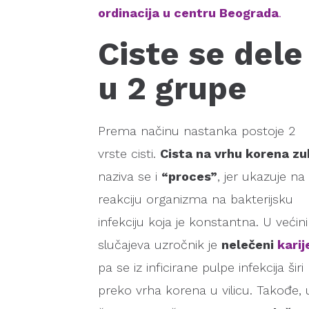
ordinacija u centru Beograda
.
Ciste se dele
u 2 grupe
Prema načinu nastanka postoje 2
vrste cisti.
Cista na vrhu korena z
naziva se i
“proces”
, jer ukazuje na
reakciju organizma na bakterijsku
infekciju koja je konstantna. U većini
slučajeva uzročnik je
nelečeni
karij
pa se iz inficirane pulpe infekcija širi
preko vrha korena u vilicu. Takođe, 