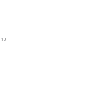
a su
m.