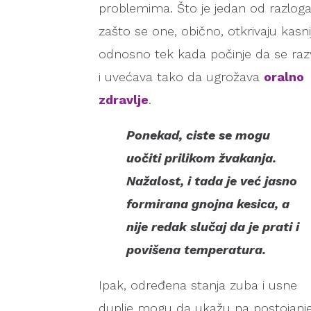
problemima. Što je jedan od razlog
zašto se one, obično, otkrivaju kasni
odnosno tek kada počinje da se razv
i uvećava tako da ugrožava
oralno
zdravlje
.
Ponekad, ciste se mogu
uočiti prilikom žvakanja.
Nažalost, i tada je već jasno
formirana gnojna kesica, a
nije redak slučaj da je prati i
povišena temperatura.
Ipak, određena stanja zuba i usne
duplje mogu da ukažu na postojanj