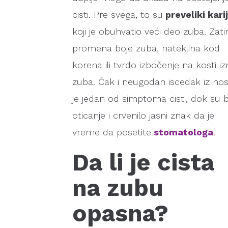
cisti. Pre svega, to su
preveliki kari
koji je obuhvatio veći deo zuba. Zati
promena boje zuba, nateklina kod
korena ili tvrdo izbočenje na kosti i
zuba. Čak i neugodan iscedak iz no
je jedan od simptoma cisti, dok su b
oticanje i crvenilo jasni znak da je
vreme da posetite
stomatologa
.
Da li je cista
na zubu
opasna?