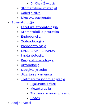
Dr Olga Živković
Stomatološki materijal
Galerija slika
Iskustva pacijenata
Stomatologija
Estetska stomatologija
Stomatološka protetika
Endodoncija
Oralna hirurgija
Parodontologija
LASERSKA TERAPIJA
Implantologija
Dečija stomatologija
Ortodoncija
Izbeljivanje zuba
Uklanjanje kamenca
Tretmani za podmladjivanje
Hijaluronski fileri
Mezoterapija
Tretmani krvnom plazmom
Botox
Akcije i vesti