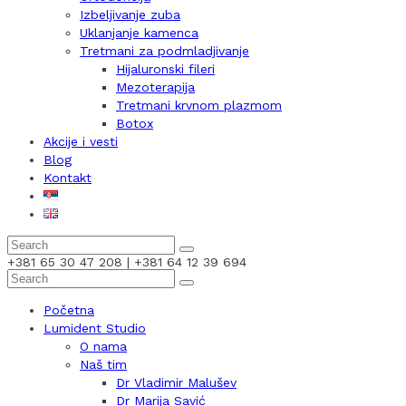
Izbeljivanje zuba
Uklanjanje kamenca
Tretmani za podmladjivanje
Hijaluronski fileri
Mezoterapija
Tretmani krvnom plazmom
Botox
Akcije i vesti
Blog
Kontakt
+381 65 30 47 208 | +381 64 12 39 694
Početna
Lumident Studio
O nama
Naš tim
Dr Vladimir Malušev
Dr Marija Savić