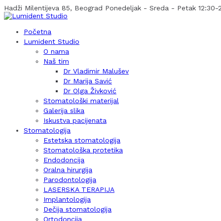
Hadži Milentijeva 85, Beograd
Ponedeljak - Sreda - Petak 12:30-2
Početna
Lumident Studio
O nama
Naš tim
Dr Vladimir Malušev
Dr Marija Savić
Dr Olga Živković
Stomatološki materijal
Galerija slika
Iskustva pacijenata
Stomatologija
Estetska stomatologija
Stomatološka protetika
Endodoncija
Oralna hirurgija
Parodontologija
LASERSKA TERAPIJA
Implantologija
Dečija stomatologija
Ortodoncija