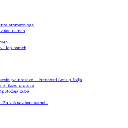
setite stomatologa
savršen osmeh
osmeh
v i lep osmeh
Nevidljive proteze – Prednosti Set up folija
ene fiksne proteze
og položaja zuba
i – Za vaš savršeni osmeh!