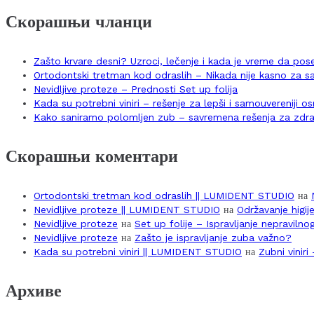
Скорашњи чланци
Zašto krvare desni? Uzroci, lečenje i kada je vreme da po
Ortodontski tretman kod odraslih – Nikada nije kasno za 
Nevidljive proteze – Prednosti Set up folija
Kada su potrebni viniri – rešenje za lepši i samouvereniji 
Kako saniramo polomljen zub – savremena rešenja za zdra
Скорашњи коментари
Ortodontski tretman kod odraslih || LUMIDENT STUDIO
на
Nevidljive proteze || LUMIDENT STUDIO
на
Održavanje higij
Nevidljive proteze
на
Set up folije – Ispravljanje nepraviln
Nevidljive proteze
на
Zašto je ispravljanje zuba važno?
Kada su potrebni viniri || LUMIDENT STUDIO
на
Zubni vinir
Архиве