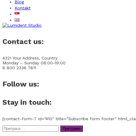
Blog
Kontakt
Contact us:
4321 Your Address, Country
Monday – Sunday 08:00-19:00
8 800 2336 7811
Follow us:
Stay in touch:
[contact-form-7 id=“410″ title=“Subscribe form footer“ html_cla
Претрага
за: