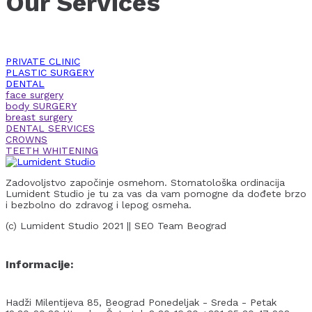
Our Services
PRIVATE CLINIC
PLASTIC SURGERY
DENTAL
face surgery
body SURGERY
breast surgery
DENTAL SERVICES
CROWNS
TEETH WHITENING
Zadovoljstvo započinje osmehom. Stomatološka ordinacija
Lumident Studio je tu za vas da vam pomogne da dođete brzo
i bezbolno do zdravog i lepog osmeha.
(c) Lumident Studio 2021 || SEO Team Beograd
Informacije:
Hadži Milentijeva 85, Beograd
Ponedeljak - Sreda - Petak