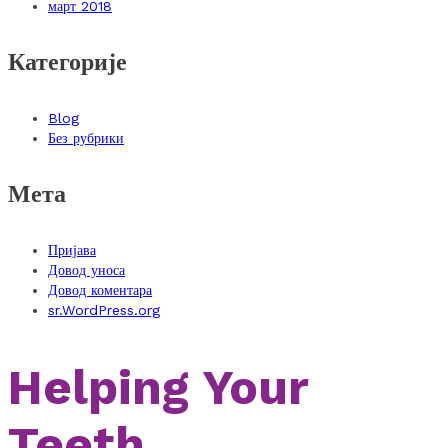
март 2018
Категорије
Blog
Без рубрики
Мета
Пријава
Довод уноса
Довод коментара
sr.WordPress.org
Helping Your
Teeth