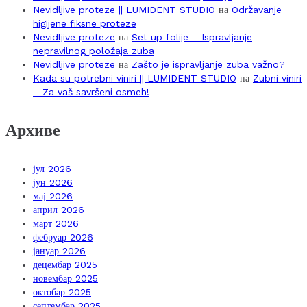
Nevidljive proteze || LUMIDENT STUDIO
на
Održavanje
higijene fiksne proteze
Nevidljive proteze
на
Set up folije – Ispravljanje
nepravilnog položaja zuba
Nevidljive proteze
на
Zašto je ispravljanje zuba važno?
Kada su potrebni viniri || LUMIDENT STUDIO
на
Zubni viniri
– Za vaš savršeni osmeh!
Архиве
јул 2026
јун 2026
мај 2026
април 2026
март 2026
фебруар 2026
јануар 2026
децембар 2025
новембар 2025
октобар 2025
септембар 2025