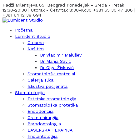
Hadži Milentijeva 85, Beograd
Ponedeljak - Sreda - Petak
12:30-20:30 | Utorak - Ćetvrtak 8:30-16:30
+381 65 30 47 208 |
+381 64 12 39 694
Početna
Lumident Studio
O nama
Naš tim
Dr Vladimir Malušev
Dr Marija Savić
Dr Olga Živković
Stomatološki materijal
Galerija slika
Iskustva pacijenata
Stomatologija
Estetska stomatologija
Stomatološka protetika
Endodoncija
Oralna hirurgija
Parodontologija
LASERSKA TERAPIJA
Implantologija