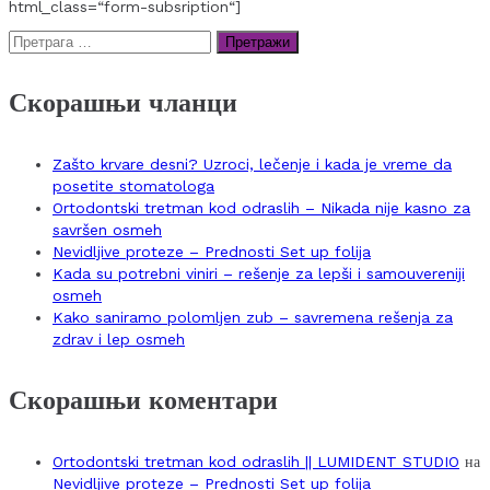
html_class=“form-subsription“]
Претрага
за:
Скорашњи чланци
Zašto krvare desni? Uzroci, lečenje i kada je vreme da
posetite stomatologa
Ortodontski tretman kod odraslih – Nikada nije kasno za
savršen osmeh
Nevidljive proteze – Prednosti Set up folija
Kada su potrebni viniri – rešenje za lepši i samouvereniji
osmeh
Kako saniramo polomljen zub – savremena rešenja za
zdrav i lep osmeh
Скорашњи коментари
Ortodontski tretman kod odraslih || LUMIDENT STUDIO
на
Nevidljive proteze – Prednosti Set up folija