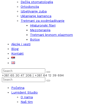
Dečija stomatologija
Ortodoncija
Izbeljivanje zuba
Uklanjanje kamenca
Tretmani za podmladjivanje
Hijaluronski fileri
Mezoterapija
Tretmani krvnom plazmom
Botox
Akcije i vesti
Blog
Kontakt
+381 65 30 47 208 | +381 64 12 39 694
Početna
Lumident Studio
O nama
Naš tim