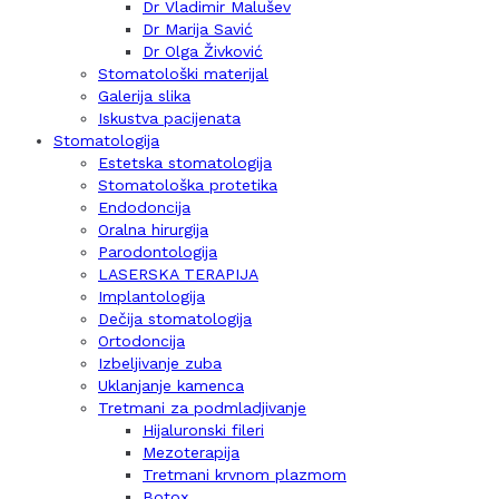
Dr Vladimir Malušev
Dr Marija Savić
Dr Olga Živković
Stomatološki materijal
Galerija slika
Iskustva pacijenata
Stomatologija
Estetska stomatologija
Stomatološka protetika
Endodoncija
Oralna hirurgija
Parodontologija
LASERSKA TERAPIJA
Implantologija
Dečija stomatologija
Ortodoncija
Izbeljivanje zuba
Uklanjanje kamenca
Tretmani za podmladjivanje
Hijaluronski fileri
Mezoterapija
Tretmani krvnom plazmom
Botox