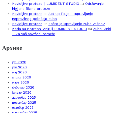
Nevidljive proteze || LUMIDENT STUDIO
на
Održavanje
higijene fiksne proteze
Nevidljive proteze
на
Set up folije – Ispravljanje
nepravilnog položaja zuba
Nevidljive proteze
на
Zašto je ispravljanje zuba važno?
Kada su potrebni viniri || LUMIDENT STUDIO
на
Zubni viniri
– Za vaš savršeni osmeh!
Архиве
јул 2026
јун 2026
мај 2026
април 2026
март 2026
фебруар 2026
јануар 2026
децембар 2025
новембар 2025
октобар 2025
септембар 2025