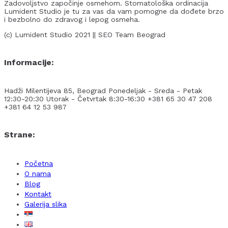
Zadovoljstvo započinje osmehom. Stomatološka ordinacija
Lumident Studio je tu za vas da vam pomogne da dođete brzo
i bezbolno do zdravog i lepog osmeha.
(c) Lumident Studio 2021 || SEO Team Beograd
Informacije:
Hadži Milentijeva 85, Beograd
Ponedeljak - Sreda - Petak
12:30-20:30
Utorak - Četvrtak 8:30-16:30
+381 65 30 47 208
+381 64 12 53 987
Strane:
Početna
O nama
Blog
Kontakt
Galerija slika