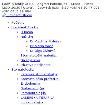
Hadži Milentijeva 85, Beograd
Ponedeljak - Sreda - Petak
12:30-20:30 | Utorak - Ćetvrtak 8:30-16:30
+381 65 30 47 208 |
+381 64 12 39 694
Početna
Lumident Studio
O nama
Naš tim
Dr Vladimir Malušev
Dr Marija Savić
Dr Olga Živković
Stomatološki materijal
Galerija slika
Iskustva pacijenata
Stomatologija
Estetska stomatologija
Stomatološka protetika
Endodoncija
Oralna hirurgija
Parodontologija
LASERSKA TERAPIJA
Implantologija