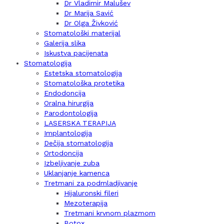
Dr Vladimir Malušev
Dr Marija Savić
Dr Olga Živković
Stomatološki materijal
Galerija slika
Iskustva pacijenata
Stomatologija
Estetska stomatologija
Stomatološka protetika
Endodoncija
Oralna hirurgija
Parodontologija
LASERSKA TERAPIJA
Implantologija
Dečija stomatologija
Ortodoncija
Izbeljivanje zuba
Uklanjanje kamenca
Tretmani za podmladjivanje
Hijaluronski fileri
Mezoterapija
Tretmani krvnom plazmom
Botox