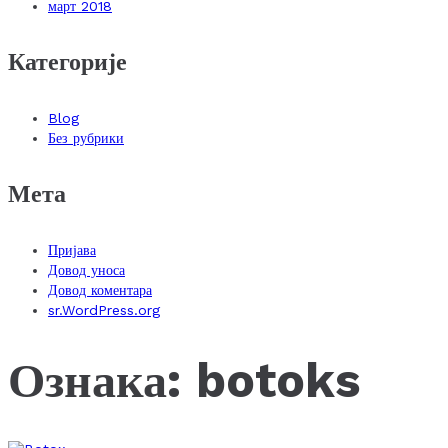
март 2018
Категорије
Blog
Без рубрики
Мета
Пријава
Довод уноса
Довод коментара
sr.WordPress.org
Ознака:
botoks