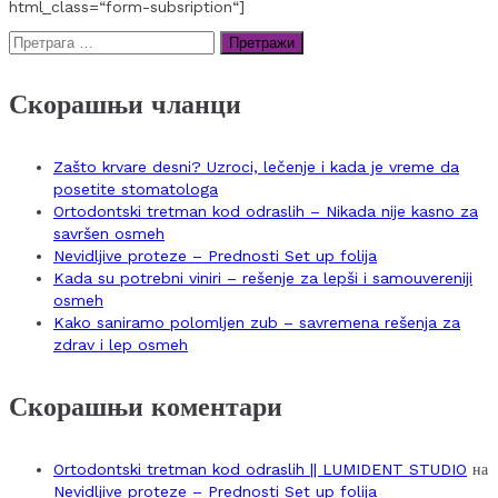
html_class=“form-subsription“]
Претрага
за:
Скорашњи чланци
Zašto krvare desni? Uzroci, lečenje i kada je vreme da
posetite stomatologa
Ortodontski tretman kod odraslih – Nikada nije kasno za
savršen osmeh
Nevidljive proteze – Prednosti Set up folija
Kada su potrebni viniri – rešenje za lepši i samouvereniji
osmeh
Kako saniramo polomljen zub – savremena rešenja za
zdrav i lep osmeh
Скорашњи коментари
Ortodontski tretman kod odraslih || LUMIDENT STUDIO
на
Nevidljive proteze – Prednosti Set up folija