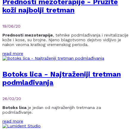
Prednosti mezoterapije - Pružite
koži najbolji tretman
19/06/20
Prednosti mezoterapije
, tehnike podmlađivanja i revitalizacije
kože i kose, su brojne. Njeno blagotvorno dejstvo vidljivo je
nakon veoma kratkog vremenskog perioda.
read more
Botoks lica - Najtraženiji tretman
podmlađivanja
26/02/20
Botoks lica
je jedan od najtraženijih tretmana za
podmlađivanje.
read more