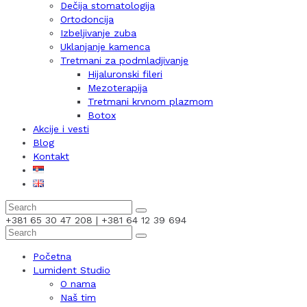
Dečija stomatologija
Ortodoncija
Izbeljivanje zuba
Uklanjanje kamenca
Tretmani za podmladjivanje
Hijaluronski fileri
Mezoterapija
Tretmani krvnom plazmom
Botox
Akcije i vesti
Blog
Kontakt
+381 65 30 47 208 | +381 64 12 39 694
Početna
Lumident Studio
O nama
Naš tim