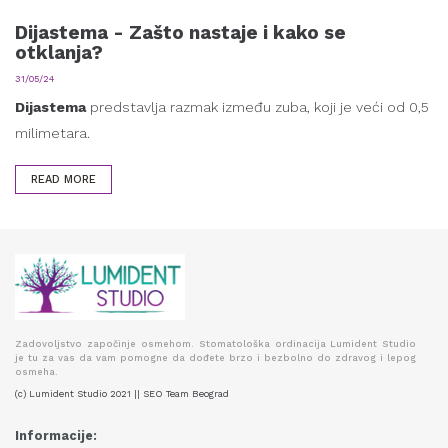
Dijastema - Zašto nastaje i kako se
otklanja?
31/05/24
Dijastema
predstavlja razmak između zuba, koji je veći od 0,5
milimetara.
READ MORE
Zadovoljstvo započinje osmehom. Stomatološka ordinacija Lumident Studio
je tu za vas da vam pomogne da dođete brzo i bezbolno do zdravog i lepog
osmeha.
(c) Lumident Studio 2021 || SEO Team Beograd
Informacije: