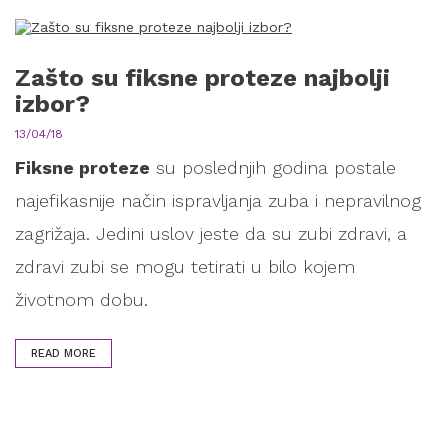
Zašto su fiksne proteze najbolji
izbor?
13/04/18
Fiksne proteze
su poslednjih godina postale
najefikasnije način ispravljanja zuba i nepravilnog
zagrižaja. Jedini uslov jeste da su zubi zdravi, a
zdravi zubi se mogu tetirati u bilo kojem
životnom dobu.
READ MORE