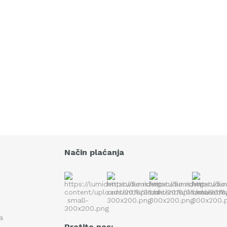
Način plaćanja
ka
Pratite nas: