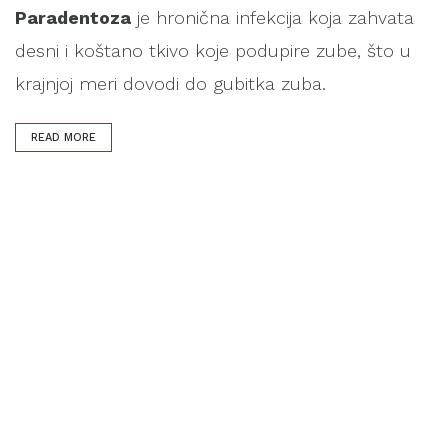
Paradentoza
je hronična infekcija koja zahvata
desni i koštano tkivo koje podupire zube, što u
krajnjoj meri dovodi do gubitka zuba.
READ MORE