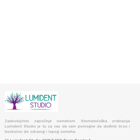
Zadovoljstvo započinje osmehom. Stomatološka ordinacija
Lumident Studio je tu za vas da vam pomogne da dođete brzo i
bezbolno do zdravog i lepog osmeha.