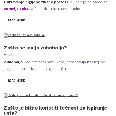
Održavanje higijene fiksne proteze
ključno je ne samo za
zdravlje zuba
, već i mekih tkiva usne duplje.
READ MORE
Zašto se javlja zubobolja?
16/11/20
Zubobolja
, kao što sam naziv kaže, predstavlja
bol
koji se
javlja u zubu ili tkivima koji ga okružuju.
READ MORE
Zašto je bitno koristiti tečnost za ispiranje
usta?