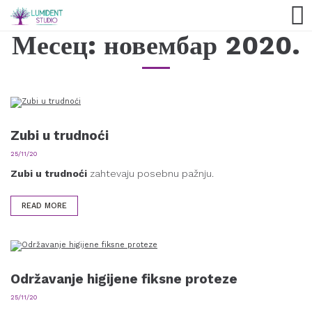
Месец:
новембар 2020.
Zubi u trudnoći
25/11/20
Zubi u trudnoći
zahtevaju posebnu pažnju.
READ MORE
Održavanje higijene fiksne proteze
25/11/20