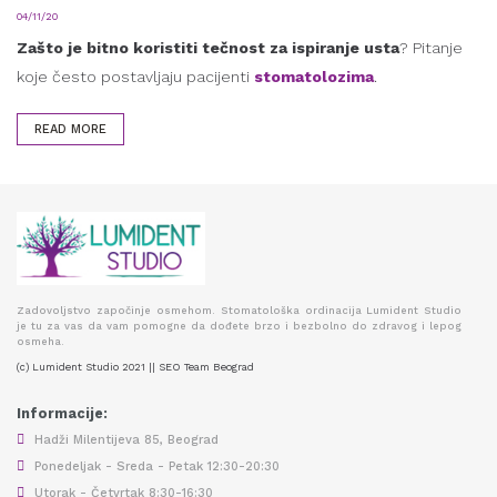
04/11/20
Zašto je bitno koristiti tečnost za ispiranje usta
? Pitanje
koje često postavljaju pacijenti
stomatolozima
.
READ MORE
Zadovoljstvo započinje osmehom. Stomatološka ordinacija Lumident Studio
je tu za vas da vam pomogne da dođete brzo i bezbolno do zdravog i lepog
osmeha.
(c) Lumident Studio 2021 || SEO Team Beograd
Informacije:
Hadži Milentijeva 85, Beograd
Ponedeljak - Sreda - Petak 12:30-20:30
Utorak - Četvrtak 8:30-16:30