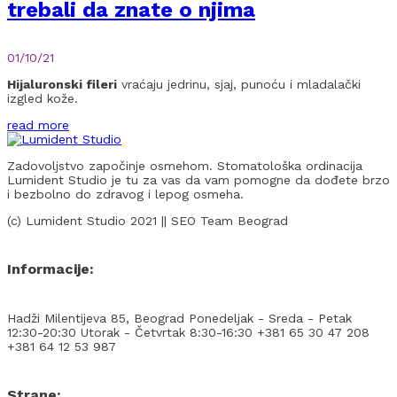
trebali da znate o njima
01/10/21
Hijaluronski fileri
vraćaju jedrinu, sjaj, punoću i mladalački
izgled kože.
read more
Zadovoljstvo započinje osmehom. Stomatološka ordinacija
Lumident Studio je tu za vas da vam pomogne da dođete brzo
i bezbolno do zdravog i lepog osmeha.
(c) Lumident Studio 2021 || SEO Team Beograd
Informacije:
Hadži Milentijeva 85, Beograd
Ponedeljak - Sreda - Petak
12:30-20:30
Utorak - Četvrtak 8:30-16:30
+381 65 30 47 208
+381 64 12 53 987
Strane: