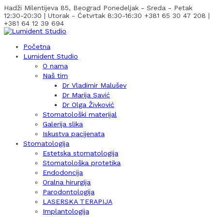
Hadži Milentijeva 85, Beograd
Ponedeljak - Sreda - Petak
12:30-20:30 | Utorak - Ćetvrtak 8:30-16:30
+381 65 30 47 208 |
+381 64 12 39 694
Početna
Lumident Studio
O nama
Naš tim
Dr Vladimir Malušev
Dr Marija Savić
Dr Olga Živković
Stomatološki materijal
Galerija slika
Iskustva pacijenata
Stomatologija
Estetska stomatologija
Stomatološka protetika
Endodoncija
Oralna hirurgija
Parodontologija
LASERSKA TERAPIJA
Implantologija