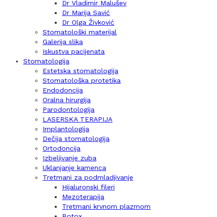
Dr Vladimir Malušev
Dr Marija Savić
Dr Olga Živković
Stomatološki materijal
Galerija slika
Iskustva pacijenata
Stomatologija
Estetska stomatologija
Stomatološka protetika
Endodoncija
Oralna hirurgija
Parodontologija
LASERSKA TERAPIJA
Implantologija
Dečija stomatologija
Ortodoncija
Izbeljivanje zuba
Uklanjanje kamenca
Tretmani za podmladjivanje
Hijaluronski fileri
Mezoterapija
Tretmani krvnom plazmom
Botox