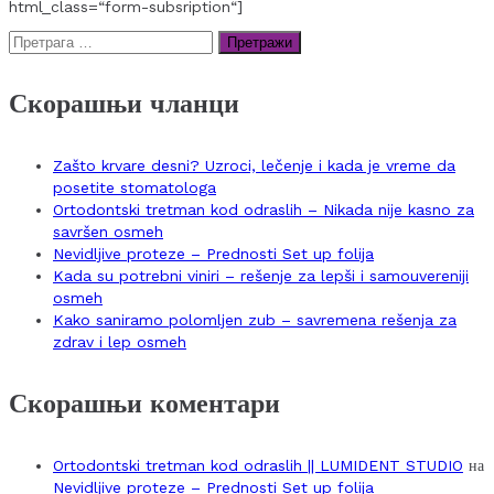
html_class=“form-subsription“]
Претрага
за:
Скорашњи чланци
Zašto krvare desni? Uzroci, lečenje i kada je vreme da
posetite stomatologa
Ortodontski tretman kod odraslih – Nikada nije kasno za
savršen osmeh
Nevidljive proteze – Prednosti Set up folija
Kada su potrebni viniri – rešenje za lepši i samouvereniji
osmeh
Kako saniramo polomljen zub – savremena rešenja za
zdrav i lep osmeh
Скорашњи коментари
Ortodontski tretman kod odraslih || LUMIDENT STUDIO
на
Nevidljive proteze – Prednosti Set up folija