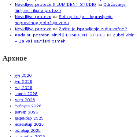
Nevidljive proteze || LUMIDENT STUDIO
на
Održavanje
higijene fiksne proteze
Nevidljive proteze
на
Set up folije – Ispravljanje
nepravilnog položaja zuba
Nevidljive proteze
на
Zašto je ispravljanje zuba važno?
Kada su potrebni viniri || LUMIDENT STUDIO
на
Zubni viniri
– Za vaš savršeni osmeh!
Архиве
јул 2026
јун 2026
мај 2026
април 2026
март 2026
фебруар 2026
јануар 2026
децембар 2025
новембар 2025
октобар 2025
септембар 2025