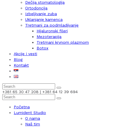
Dečija stomatologija
Ortodoncija
Izbeljivanje zuba
Uklanjanje kamenca
Tretmani za podmladjivanje
Hijaluronski fileri
Mezoterapija
Tretmani krvnom plazmom
Botox
Akcije i vesti
Blog
Kontakt
+381 65 30 47 208 | +381 64 12 39 694
Početna
Lumident Studio
O nama
Naš tim