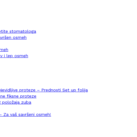
setite stomatologa
savršen osmeh
osmeh
v i lep osmeh
Nevidljive proteze – Prednosti Set up folija
ene fiksne proteze
og položaja zuba
i – Za vaš savršeni osmeh!