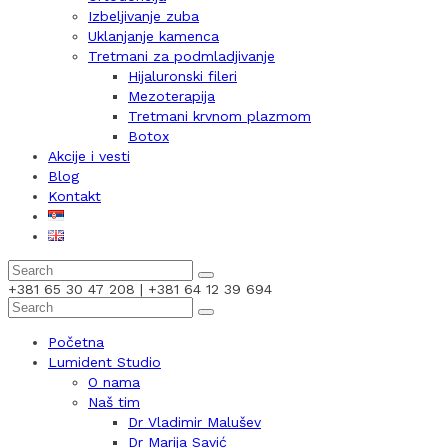
Izbeljivanje zuba
Uklanjanje kamenca
Tretmani za podmladjivanje
Hijaluronski fileri
Mezoterapija
Tretmani krvnom plazmom
Botox
Akcije i vesti
Blog
Kontakt
+381 65 30 47 208 | +381 64 12 39 694
Početna
Lumident Studio
O nama
Naš tim
Dr Vladimir Malušev
Dr Marija Savić