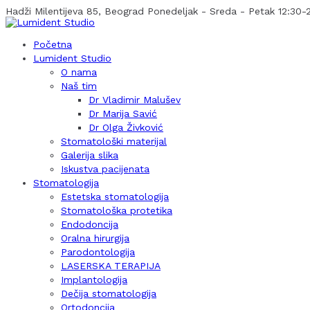
Hadži Milentijeva 85, Beograd
Ponedeljak - Sreda - Petak 12:30-2
Početna
Lumident Studio
O nama
Naš tim
Dr Vladimir Malušev
Dr Marija Savić
Dr Olga Živković
Stomatološki materijal
Galerija slika
Iskustva pacijenata
Stomatologija
Estetska stomatologija
Stomatološka protetika
Endodoncija
Oralna hirurgija
Parodontologija
LASERSKA TERAPIJA
Implantologija
Dečija stomatologija
Ortodoncija