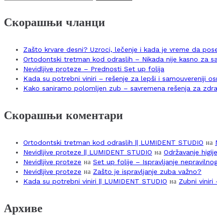
за:
Скорашњи чланци
Zašto krvare desni? Uzroci, lečenje i kada je vreme da po
Ortodontski tretman kod odraslih – Nikada nije kasno za 
Nevidljive proteze – Prednosti Set up folija
Kada su potrebni viniri – rešenje za lepši i samouvereniji 
Kako saniramo polomljen zub – savremena rešenja za zdra
Скорашњи коментари
Ortodontski tretman kod odraslih || LUMIDENT STUDIO
на
Nevidljive proteze || LUMIDENT STUDIO
на
Održavanje higij
Nevidljive proteze
на
Set up folije – Ispravljanje nepraviln
Nevidljive proteze
на
Zašto je ispravljanje zuba važno?
Kada su potrebni viniri || LUMIDENT STUDIO
на
Zubni vinir
Архиве