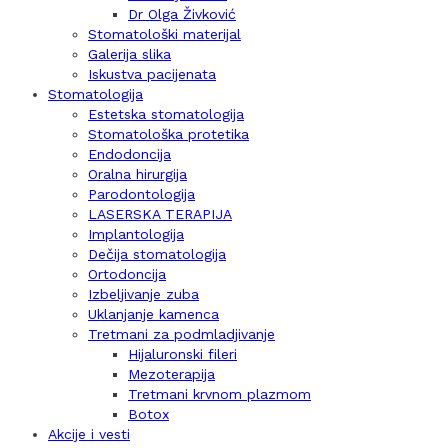
Dr Olga Živković
Stomatološki materijal
Galerija slika
Iskustva pacijenata
Stomatologija
Estetska stomatologija
Stomatološka protetika
Endodoncija
Oralna hirurgija
Parodontologija
LASERSKA TERAPIJA
Implantologija
Dečija stomatologija
Ortodoncija
Izbeljivanje zuba
Uklanjanje kamenca
Tretmani za podmladjivanje
Hijaluronski fileri
Mezoterapija
Tretmani krvnom plazmom
Botox
Akcije i vesti