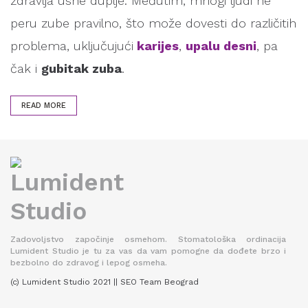
zdravlja usne duplje. Međutim, mnogi ljudi ne
peru zube pravilno, što može dovesti do različitih
problema, uključujući
karijes
,
upalu desni
, pa
čak i
gubitak zuba
.
READ MORE
Zadovoljstvo započinje osmehom. Stomatološka ordinacija
Lumident Studio je tu za vas da vam pomogne da dođete brzo i
bezbolno do zdravog i lepog osmeha.
(c) Lumident Studio 2021 || SEO Team Beograd