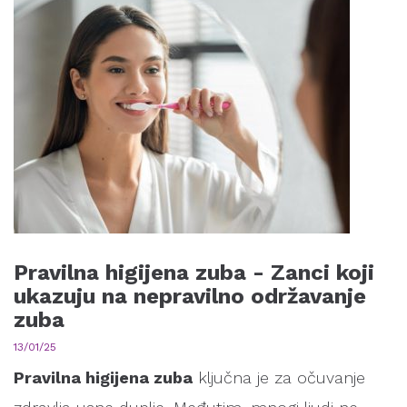
Pravilna higijena zuba - Zanci koji
ukazuju na nepravilno održavanje
zuba
13/01/25
Pravilna higijena zuba
ključna je za očuvanje