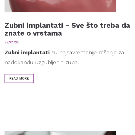
Zubni implantati - Sve što treba da
znate o vrstama
27/01/25
Zubni implantati
su najsavremenije rešenje za
nadokandu uzgubljenih zuba.
READ MORE