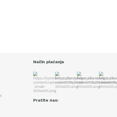
Način plaćanja
ka
Pratite nas: