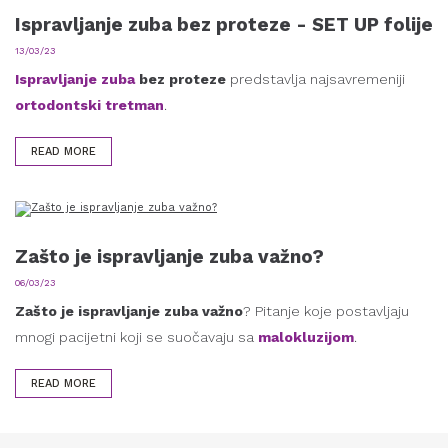
Ispravljanje zuba bez proteze - SET UP folije
13/03/23
Ispravljanje zuba
bez proteze
predstavlja najsavremeniji
ortodontski tretman
.
READ MORE
Zašto je ispravljanje zuba važno?
06/03/23
Zašto je ispravljanje zuba važno
? Pitanje koje postavljaju
mnogi pacijetni koji se suočavaju sa
malokluzijom
.
READ MORE