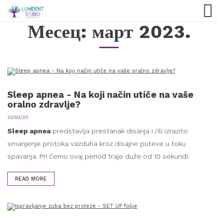
Месец:
март 2023.
Sleep apnea - Na koji način utiče na vaše
oralno zdravlje?
22/03/23
Sleep apnea
predstavlja prestanak disanja i /ili izrazito
smanjenje protoka vazduha kroz disajne puteve u toku
spavanja. Pri čemu ovaj period traje duže od 10 sekundi.
READ MORE