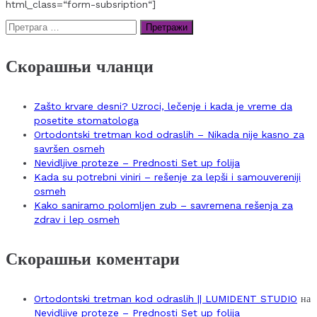
html_class=“form-subsription“]
Претрага
за:
Скорашњи чланци
Zašto krvare desni? Uzroci, lečenje i kada je vreme da
posetite stomatologa
Ortodontski tretman kod odraslih – Nikada nije kasno za
savršen osmeh
Nevidljive proteze – Prednosti Set up folija
Kada su potrebni viniri – rešenje za lepši i samouvereniji
osmeh
Kako saniramo polomljen zub – savremena rešenja za
zdrav i lep osmeh
Скорашњи коментари
Ortodontski tretman kod odraslih || LUMIDENT STUDIO
на
Nevidljive proteze – Prednosti Set up folija