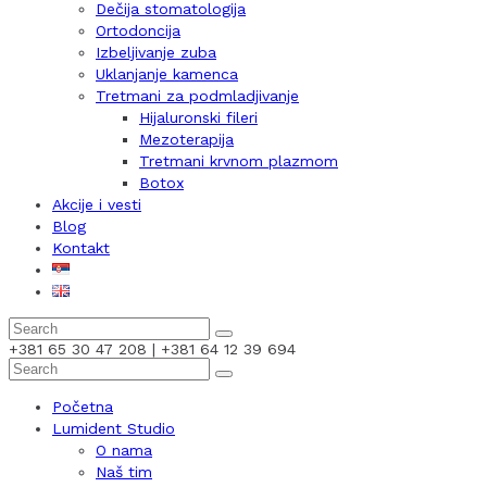
Dečija stomatologija
Ortodoncija
Izbeljivanje zuba
Uklanjanje kamenca
Tretmani za podmladjivanje
Hijaluronski fileri
Mezoterapija
Tretmani krvnom plazmom
Botox
Akcije i vesti
Blog
Kontakt
+381 65 30 47 208 | +381 64 12 39 694
Početna
Lumident Studio
O nama
Naš tim