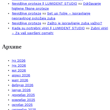
Nevidljive proteze || LUMIDENT STUDIO
на
Održavanje
higijene fiksne proteze
Nevidljive proteze
на
Set up folije – Ispravljanje
nepravilnog položaja zuba
Nevidljive proteze
на
Zašto je ispravljanje zuba važno?
Kada su potrebni viniri || LUMIDENT STUDIO
на
Zubni viniri
– Za vaš savršeni osmeh!
Архиве
јул 2026
јун 2026
мај 2026
април 2026
март 2026
фебруар 2026
јануар 2026
децембар 2025
новембар 2025
октобар 2025
септембар 2025