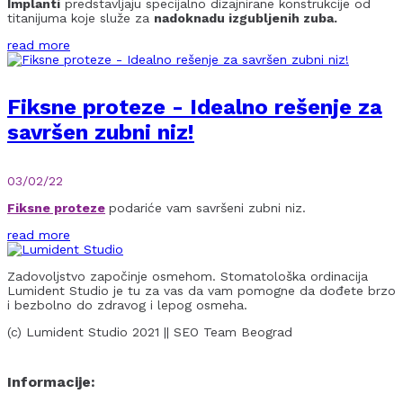
Implanti
predstavljaju specijalno dizajnirane konstrukcije od
titanijuma koje služe za
nadoknadu izgubljenih zuba.
read more
Fiksne proteze - Idealno rešenje za
savršen zubni niz!
03/02/22
Fiksne proteze
podariće vam savršeni zubni niz.
read more
Zadovoljstvo započinje osmehom. Stomatološka ordinacija
Lumident Studio je tu za vas da vam pomogne da dođete brzo
i bezbolno do zdravog i lepog osmeha.
(c) Lumident Studio 2021 || SEO Team Beograd
Informacije: