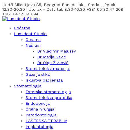
Hadži Milentijeva 85, Beograd
Ponedeljak - Sreda - Petak
12:30-20:30 | Utorak - Ćetvrtak 8:30-16:30
+381 65 30 47 208 |
+381 64 12 39 694
Početna
Lumident Studio
O nama
Naš tim
Dr Vladimir Malušev
Dr Marija Savić
Dr Olga Živković
Stomatološki materijal
Galerija slika
Iskustva pacijenata
Stomatologija
Estetska stomatologija
Stomatološka protetika
Endodoncija
Oralna hirurgija
Parodontologija
LASERSKA TERAPIJA
Implantologija