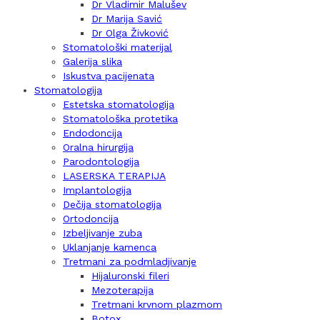
Dr Vladimir Malušev
Dr Marija Savić
Dr Olga Živković
Stomatološki materijal
Galerija slika
Iskustva pacijenata
Stomatologija
Estetska stomatologija
Stomatološka protetika
Endodoncija
Oralna hirurgija
Parodontologija
LASERSKA TERAPIJA
Implantologija
Dečija stomatologija
Ortodoncija
Izbeljivanje zuba
Uklanjanje kamenca
Tretmani za podmladjivanje
Hijaluronski fileri
Mezoterapija
Tretmani krvnom plazmom
Botox