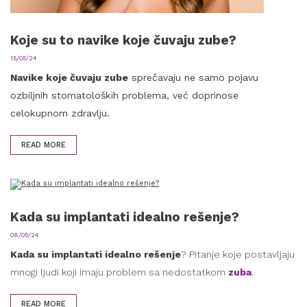
Koje su to navike koje čuvaju zube?
15/05/24
Navike koje čuvaju zube
sprečavaju ne samo pojavu
ozbiljnih stomatoloških problema, već doprinose
celokupnom zdravlju.
READ MORE
Kada su implantati idealno rešenje?
08/05/24
Kada su implantati idealno rešenje
? Pitanje koje postavljaju
mnogi ljudi koji imaju problem sa nedostatkom
zuba
.
READ MORE