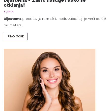
Dijastema - Zašto nastaje i kako se
otklanja?
31/05/24
Dijastema
predstavlja razmak između zuba, koji je veći od 0,5
milimetara.
READ MORE