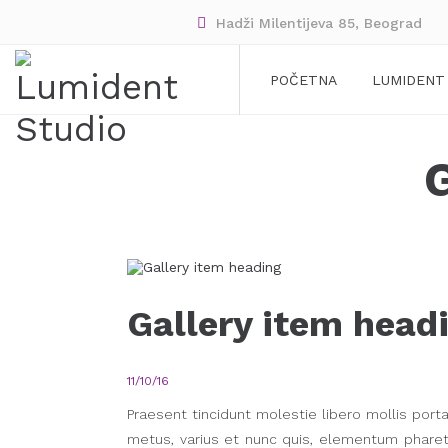
Hadži Milentijeva 85, Beograd
POČETNA
LUMIDENT
Gallery item head
11/10/16
Praesent tincidunt molestie libero mollis port
metus, varius et nunc quis, elementum pharetr