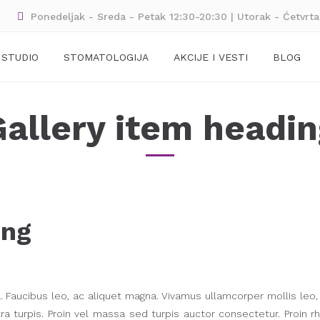
Ponedeljak - Sreda - Petak 12:30-20:30 | Utorak - Ćetvrt
 STUDIO
STOMATOLOGIJA
AKCIJE I VESTI
BLOG
Gallery item headin
ing
a. Faucibus leo, ac aliquet magna. Vivamus ullamcorper mollis leo,
a turpis. Proin vel massa sed turpis auctor consectetur. Proin rh