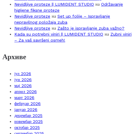
Nevidljive proteze || LUMIDENT STUDIO
на
Održavanje
higijene fiksne proteze
Nevidljive proteze
на
Set up folije – Ispravljanje
nepravilnog položaja zuba
Nevidljive proteze
на
Zašto je ispravljanje zuba važno?
Kada su potrebni viniri || LUMIDENT STUDIO
на
Zubni viniri
– Za vaš savršeni osmeh!
Архиве
јул 2026
јун 2026
мај 2026
април 2026
март 2026
фебруар 2026
јануар 2026
децембар 2025
новембар 2025
октобар 2025
септембар 2025