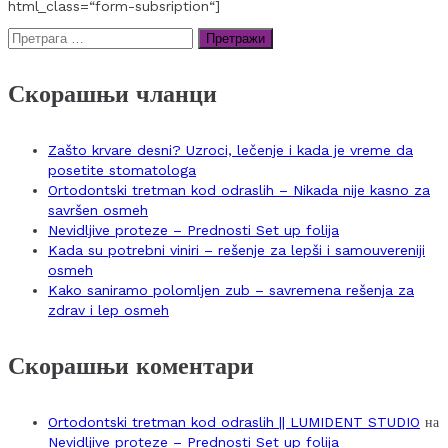
html_class=“form-subsription“]
Претрага
за:
Скорашњи чланци
Zašto krvare desni? Uzroci, lečenje i kada je vreme da
posetite stomatologa
Ortodontski tretman kod odraslih – Nikada nije kasno za
savršen osmeh
Nevidljive proteze – Prednosti Set up folija
Kada su potrebni viniri – rešenje za lepši i samouvereniji
osmeh
Kako saniramo polomljen zub – savremena rešenja za
zdrav i lep osmeh
Скорашњи коментари
Ortodontski tretman kod odraslih || LUMIDENT STUDIO
на
Nevidljive proteze – Prednosti Set up folija