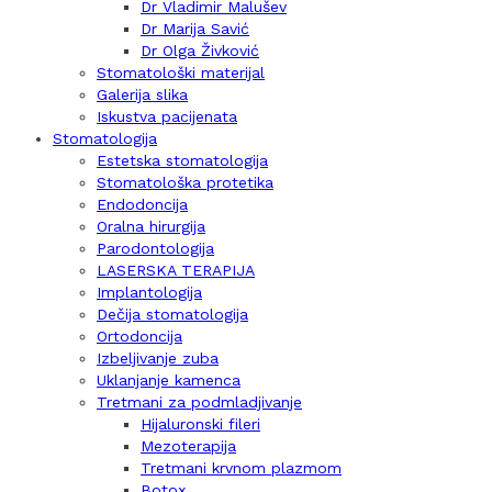
Dr Vladimir Malušev
Dr Marija Savić
Dr Olga Živković
Stomatološki materijal
Galerija slika
Iskustva pacijenata
Stomatologija
Estetska stomatologija
Stomatološka protetika
Endodoncija
Oralna hirurgija
Parodontologija
LASERSKA TERAPIJA
Implantologija
Dečija stomatologija
Ortodoncija
Izbeljivanje zuba
Uklanjanje kamenca
Tretmani za podmladjivanje
Hijaluronski fileri
Mezoterapija
Tretmani krvnom plazmom
Botox