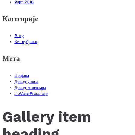
март 2018
Категорије
Blog
Без рубрики
Мета
Пријава
Довод уноса
Довод коментара
sr.WordPress.org
Gallery item
heading