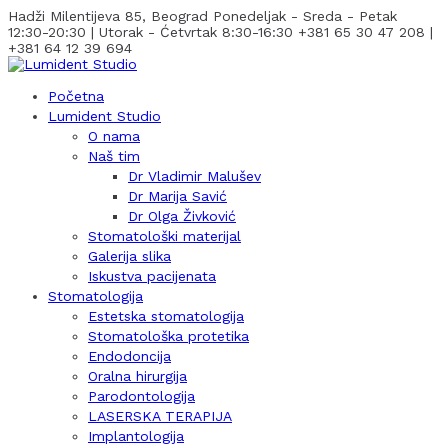
Hadži Milentijeva 85, Beograd
Ponedeljak - Sreda - Petak
12:30-20:30 | Utorak - Ćetvrtak 8:30-16:30
+381 65 30 47 208 |
+381 64 12 39 694
Početna
Lumident Studio
O nama
Naš tim
Dr Vladimir Malušev
Dr Marija Savić
Dr Olga Živković
Stomatološki materijal
Galerija slika
Iskustva pacijenata
Stomatologija
Estetska stomatologija
Stomatološka protetika
Endodoncija
Oralna hirurgija
Parodontologija
LASERSKA TERAPIJA
Implantologija