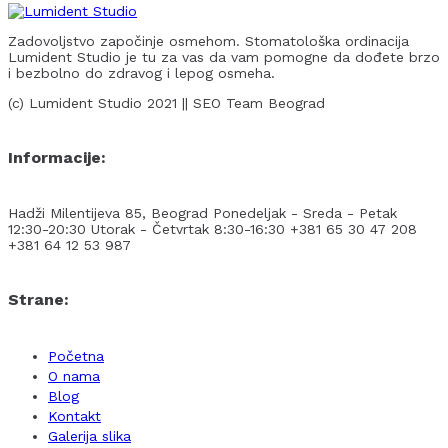
Zadovoljstvo započinje osmehom. Stomatološka ordinacija
Lumident Studio je tu za vas da vam pomogne da dođete brzo
i bezbolno do zdravog i lepog osmeha.
(c) Lumident Studio 2021 || SEO Team Beograd
Informacije:
Hadži Milentijeva 85, Beograd
Ponedeljak - Sreda - Petak
12:30-20:30
Utorak - Četvrtak 8:30-16:30
+381 65 30 47 208
+381 64 12 53 987
Strane:
Početna
O nama
Blog
Kontakt
Galerija slika