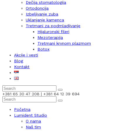
Dečija stomatologija
Ortodoncija
Izbeljivanje zuba
Uklanjanje kamenca
Tretmani za podmladjivanje
Hijaluronski fileri
Mezoterapija
Tretmani krvnom plazmom
Botox
Akcije i vesti
Blog
Kontakt
+381 65 30 47 208 | +381 64 12 39 694
Početna
Lumident Studio
O nama
Naš tim