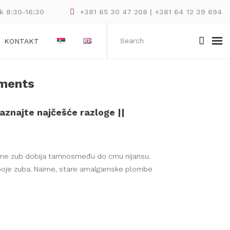
ak 8:30-16:30
+381 65 30 47 208 | +381 64 12 39 694
KONTAKT
ments
aznajte najčešće razloge ||
vreme zub dobija tamnosmeđu do crnu nijansu.
 boje zuba. Naime, stare amalgamske plombe