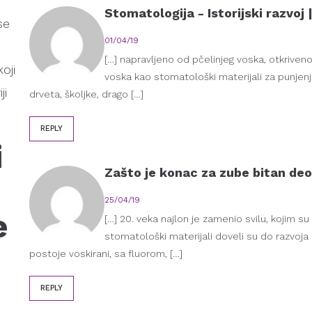
Stomatologija - Istorijski razvo
se
01/04/19
[…] napravljeno od pčelinjeg voska, otkriveno 
oji
voska kao stomatološki materijali za punjenj
ji
drveta, školjke, drago […]
REPLY
i
Zašto je konac za zube bitan deo
25/04/19
e
[…] 20. veka najlon je zamenio svilu, kojim
stomatološki materijali doveli su do razvoja 
postoje voskirani, sa fluorom, […]
REPLY