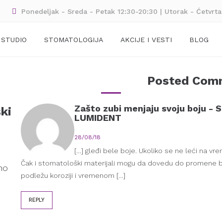
Ponedeljak - Sreda - Petak 12:30-20:30 | Utorak - Ćetvrt
 STUDIO
STOMATOLOGIJA
AKCIJE I VESTI
BLOG
Posted Com
Zašto zubi menjaju svoju boju - S
ki
LUMIDENT
28/08/18
[…] gleđi bele boje. Ukoliko se ne leći na 
Čak i stomatološki materijali mogu da dovedu do promene
no
podležu koroziji i vremenom […]
REPLY