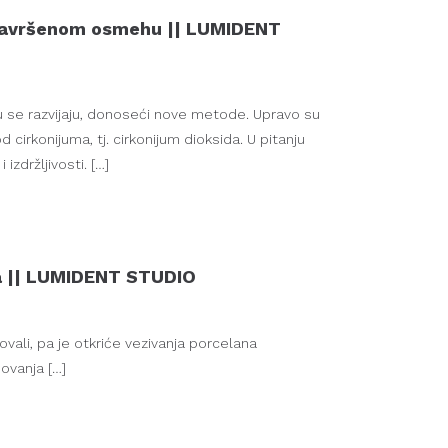
 savršenom osmehu || LUMIDENT
nu se razvijaju, donoseći nove metode. Upravo su
cirkonijuma, tj. cirkonijum dioksida. U pitanju
izdržljivosti. […]
ma || LUMIDENT STUDIO
vali, pa je otkriće vezivanja porcelana
ovanja […]