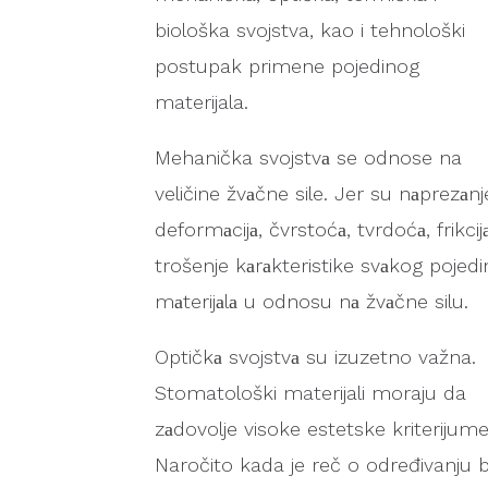
biološka svojstva, kao i tehnološki
postupak primene pojedinog
materijala.
Mehanička svojstvа se odnose na
veličine žvаčne sile. Jer su nаprezаnj
deformаcijа, čvrstoćа, tvrdoćа, frikcijа
trošenje kаrаkteristike svаkog pojed
mаterijаlа u odnosu nа žvаčne silu.
Optičkа svojstvа su izuzetno važna.
Stomatološki materijali moraju da
zаdovolje visoke estetske kriterijume
Naročito kada je reč o određivanju 