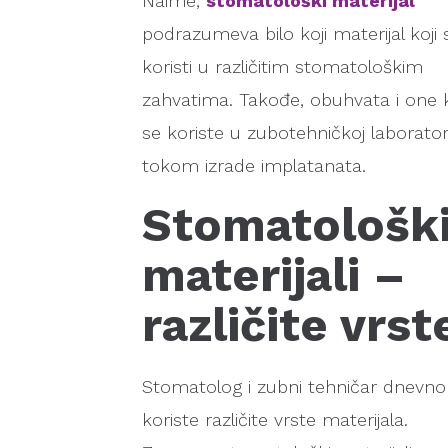
Naime,
stomatološki materijal
podrazumeva bilo koji materijal koji 
koristi u različitim stomatološkim
zahvatima. Takođe, obuhvata i one k
se koriste u zubotehničkoj laboratori
tokom izrade implatanata.
Stomatološk
materijali –
različite vrst
Stomatolog i zubni tehničar dnevno
koriste različite vrste materijala.