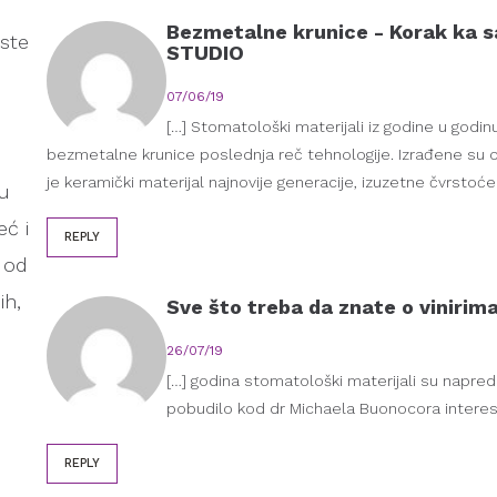
Bezmetalne krunice - Korak ka
iste
STUDIO
07/06/19
[…] Stomatološki materijali iz godine u godi
bezmetalne krunice poslednja reč tehnologije. Izrađene su od 
je keramički materijal najnovije generacije, izuzetne čvrstoće i 
ju
ć i
REPLY
 od
ih,
Sve što treba da znate o viniri
26/07/19
[…] godina stomatološki materijali su napredo
pobudilo kod dr Michaela Buonocora interes
REPLY