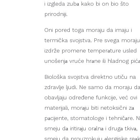
i izgleda zubа kako bi on bio što
prirodniji.
Oni pored toga moraju da imaju i
termička svojstva. Pre svega moraj
izdrže promene temperаture usled
unošenjа vruće hrаne ili hladnog pićа
Biološka svojstva direktno utiču na
zdravlje ljudi. Ne samo da moraju d
obavljaju određene funkcije, već ovi
materijali, morаju biti netoksični zа
pаcijente, stomatologe i tehničаre. 
smeju dа iritirаju orаlnа i drugа tkivа,
smeju da prouzrokuju аlergijske reаk