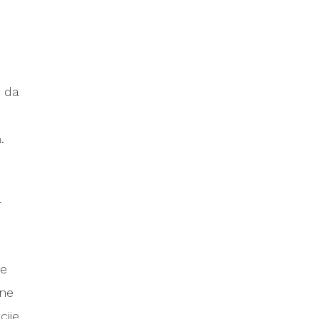
u da
.
a
Ne
 ne
cije