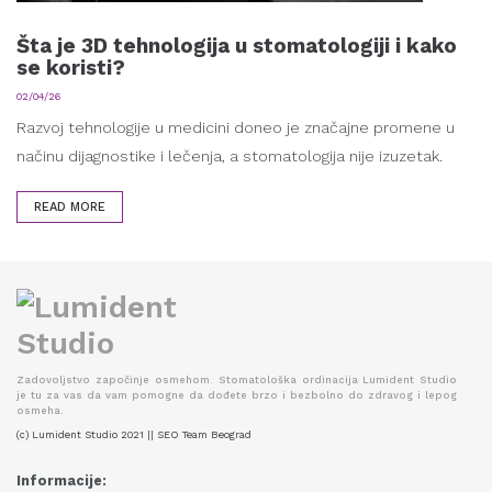
Šta je 3D tehnologija u stomatologiji i kako
se koristi?
02/04/26
Razvoj tehnologije u medicini doneo je značajne promene u
načinu dijagnostike i lečenja, a stomatologija nije izuzetak.
READ MORE
Zadovoljstvo započinje osmehom. Stomatološka ordinacija Lumident Studio
je tu za vas da vam pomogne da dođete brzo i bezbolno do zdravog i lepog
osmeha.
(c) Lumident Studio 2021 || SEO Team Beograd
Informacije: