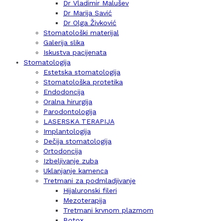
Dr Vladimir Malušev
Dr Marija Savić
Dr Olga Živković
Stomatološki materijal
Galerija slika
Iskustva pacijenata
Stomatologija
Estetska stomatologija
Stomatološka protetika
Endodoncija
Oralna hirurgija
Parodontologija
LASERSKA TERAPIJA
Implantologija
Dečija stomatologija
Ortodoncija
Izbeljivanje zuba
Uklanjanje kamenca
Tretmani za podmladjivanje
Hijaluronski fileri
Mezoterapija
Tretmani krvnom plazmom
Botox