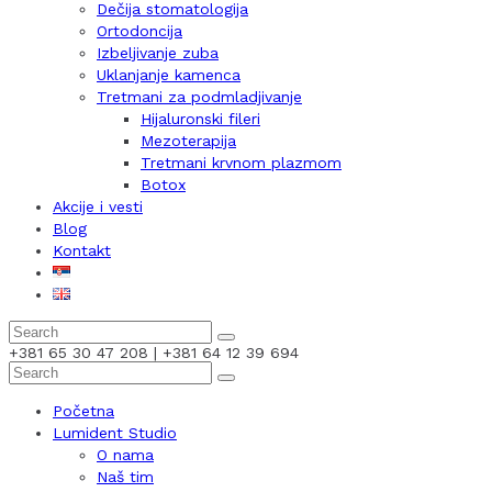
Dečija stomatologija
Ortodoncija
Izbeljivanje zuba
Uklanjanje kamenca
Tretmani za podmladjivanje
Hijaluronski fileri
Mezoterapija
Tretmani krvnom plazmom
Botox
Akcije i vesti
Blog
Kontakt
+381 65 30 47 208 | +381 64 12 39 694
Početna
Lumident Studio
O nama
Naš tim