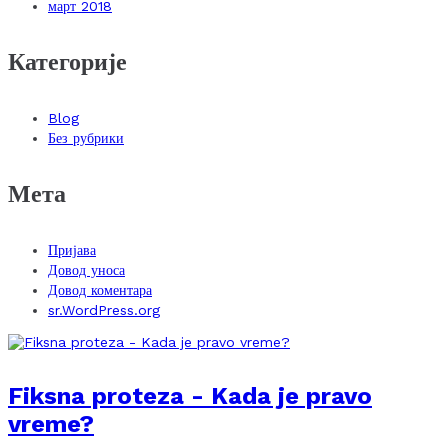
март 2018
Категорије
Blog
Без рубрики
Мета
Пријава
Довод уноса
Довод коментара
sr.WordPress.org
Fiksna proteza - Kada je pravo
vreme?