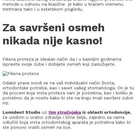
metode u odnosu na klasične je kako u kraćem vremenu
tretmana tako i u estetskom pogledu.
Za savršeni osmeh
nikada nije kasno!
Fiksna proteza je idealan način da i u kasnijim godinama
ispravite svoje zube i dobijete osmeh koji zaslužujete.
Odabir prave svodi se na vaš individualni način života,
ortodontske potrebe, kao i savet vašeg stomatologa. On je tu
da proceni koja vrsta proteza vam je potrebna, kao i koliko je
potrebno da je nosite kako bi ste na kraju imali savršeni zubni
niz.
Lumident Studio
uz
tim stručnjaka
iz oblasti ortodoncije,
će uvidom u oralno zdravlje i lične želje, zajedno sa vama
odlučiti koja vrsta ortodontskog aparata je potrebna kako bi
ste ponovo vratili osmeh na lice.