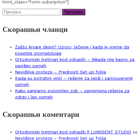
html_class=“form-subsription“]
Претрага
за:
Скорашњи чланци
Zašto krvare desni? Uzroci, lečenje i kada je vreme da
posetite stomatologa
Ortodontski tretman kod odraslih – Nikada nije kasno za
savršen osmeh
Nevidljive proteze – Prednosti Set up folija
Kada su potrebni viniri – rešenje za lepši i samouvereniji
osmeh
Kako saniramo polomljen zub – savremena rešenja za
zdrav i lep osmeh
Скорашњи коментари
Ortodontski tretman kod odraslih || LUMIDENT STUDIO
на
Nevidljive proteze – Prednosti Set up folija