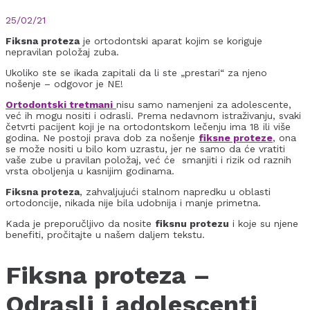
25/02/21
Fiksna proteza
je ortodontski aparat kojim se koriguje
nepravilan položaj zuba.
Ukoliko ste se ikada zapitali da li ste „prestari“ za njeno
nošenje – odgovor je NE!
Ortodontski tretmani
nisu samo namenjeni za adolescente,
već ih mogu nositi i odrasli. Prema nedavnom istraživanju, svaki
četvrti pacijent koji je na ortodontskom lečenju ima 18 ili više
godina. Ne postoji prava dob za nošenje
fiksne proteze
, ona
se može nositi u bilo kom uzrastu, jer ne samo da će vratiti
vaše zube u pravilan položaj, već će smanjiti i rizik od raznih
vrsta oboljenja u kasnijim godinama.
Fiksna proteza
, zahvaljujući stalnom napredku u oblasti
ortodoncije, nikada nije bila udobnija i manje primetna.
Kada je preporučljivo da nosite
fiksnu protezu
i koje su njene
benefiti, pročitajte u našem daljem tekstu.
Fiksna proteza –
Odrasli i adolescenti