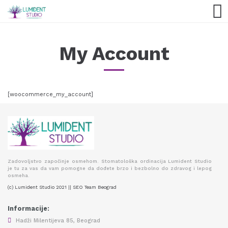
My Account
[woocommerce_my_account]
Zadovoljstvo započinje osmehom. Stomatološka ordinacija Lumident Studio
je tu za vas da vam pomogne da dođete brzo i bezbolno do zdravog i lepog
osmeha.
(c) Lumident Studio 2021 || SEO Team Beograd
Informacije:
Hadži Milentijeva 85, Beograd