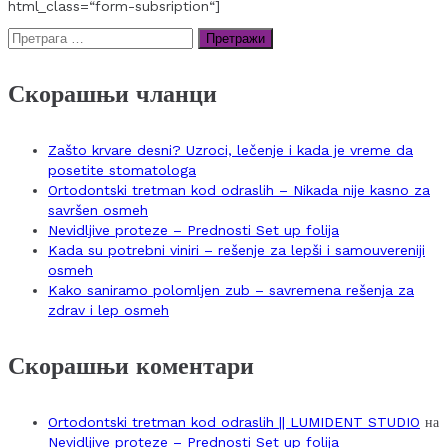
html_class=“form-subsription“]
Претрага
за:
Скорашњи чланци
Zašto krvare desni? Uzroci, lečenje i kada je vreme da
posetite stomatologa
Ortodontski tretman kod odraslih – Nikada nije kasno za
savršen osmeh
Nevidljive proteze – Prednosti Set up folija
Kada su potrebni viniri – rešenje za lepši i samouvereniji
osmeh
Kako saniramo polomljen zub – savremena rešenja za
zdrav i lep osmeh
Скорашњи коментари
Ortodontski tretman kod odraslih || LUMIDENT STUDIO
на
Nevidljive proteze – Prednosti Set up folija