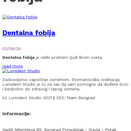
Dentalna fobija
03/06/20
Dentalna fobija
je veliki problem ljudi širom sveta.
read more
Zadovoljstvo započinje osmehom. Stomatološka ordinacija
Lumident Studio je tu za vas da vam pomogne da dođete brzo
i bezbolno do zdravog i lepog osmeha.
(c) Lumident Studio 2021 || SEO Team Beograd
Informacije:
Hadži Milentijeva 85, Beograd
Ponedeljak - Sreda - Petak