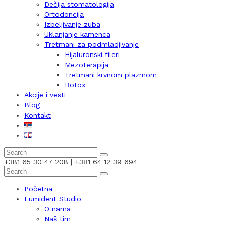
Dečija stomatologija
Ortodoncija
Izbeljivanje zuba
Uklanjanje kamenca
Tretmani za podmladjivanje
Hijaluronski fileri
Mezoterapija
Tretmani krvnom plazmom
Botox
Akcije i vesti
Blog
Kontakt
+381 65 30 47 208 | +381 64 12 39 694
Početna
Lumident Studio
O nama
Naš tim