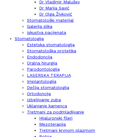
Dr Vladimir Malušev
Dr Marija Savić
Dr Olga Živković
Stomatološki materijal
Galerija slika
Iskustva pacijenata
Stomatologija
Estetska stomatologija
Stomatološka protetika
Endodoncija
Oralna hirurgija
Parodontologija
LASERSKA TERAPIJA
Implantologija
Dečija stomatologija
Ortodoncija
Izbeljivanje zuba
Uklanjanje kamenca
Tretmani za podmladjivanje
Hijaluronski fileri
Mezoterapija
Tretmani krvnom plazmom
Botox