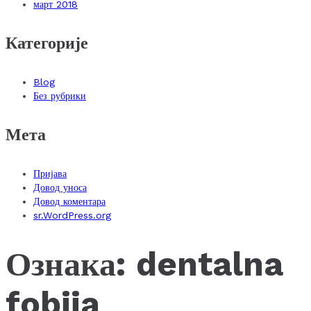
март 2018
Категорије
Blog
Без рубрики
Мета
Пријава
Довод уноса
Довод коментара
sr.WordPress.org
Ознака:
dentalna
fobija