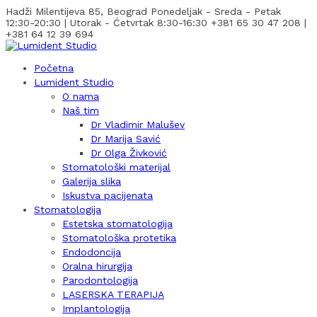
Hadži Milentijeva 85, Beograd
Ponedeljak - Sreda - Petak
12:30-20:30 | Utorak - Ćetvrtak 8:30-16:30
+381 65 30 47 208 |
+381 64 12 39 694
Početna
Lumident Studio
O nama
Naš tim
Dr Vladimir Malušev
Dr Marija Savić
Dr Olga Živković
Stomatološki materijal
Galerija slika
Iskustva pacijenata
Stomatologija
Estetska stomatologija
Stomatološka protetika
Endodoncija
Oralna hirurgija
Parodontologija
LASERSKA TERAPIJA
Implantologija