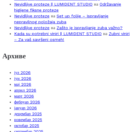
Nevidljive proteze || LUMIDENT STUDIO
на
Održavanje
higijene fiksne proteze
Nevidljive proteze
на
Set up folije – Ispravljanje
nepravilnog položaja zuba
Nevidljive proteze
на
Zašto je ispravljanje zuba važno?
Kada su potrebni viniri || LUMIDENT STUDIO
на
Zubni viniri
– Za vaš savršeni osmeh!
Архиве
јул 2026
јун 2026
мај 2026
април 2026
март 2026
фебруар 2026
јануар 2026
децембар 2025
новембар 2025
октобар 2025
септембар 2025