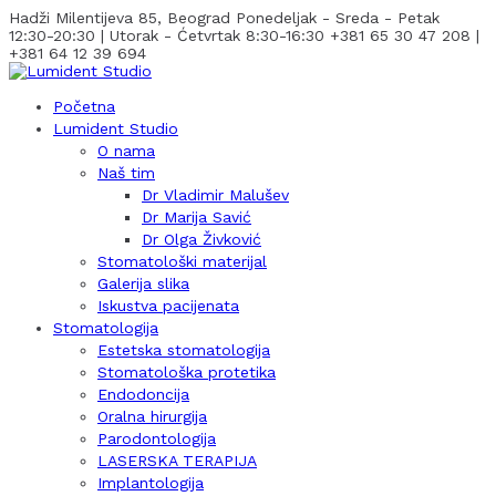
Hadži Milentijeva 85, Beograd
Ponedeljak - Sreda - Petak
12:30-20:30 | Utorak - Ćetvrtak 8:30-16:30
+381 65 30 47 208 |
+381 64 12 39 694
Početna
Lumident Studio
O nama
Naš tim
Dr Vladimir Malušev
Dr Marija Savić
Dr Olga Živković
Stomatološki materijal
Galerija slika
Iskustva pacijenata
Stomatologija
Estetska stomatologija
Stomatološka protetika
Endodoncija
Oralna hirurgija
Parodontologija
LASERSKA TERAPIJA
Implantologija