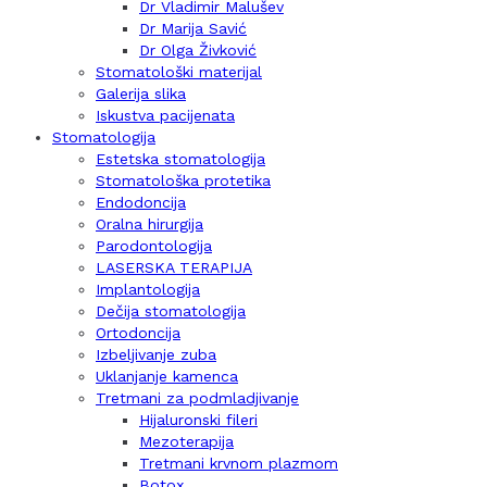
Dr Vladimir Malušev
Dr Marija Savić
Dr Olga Živković
Stomatološki materijal
Galerija slika
Iskustva pacijenata
Stomatologija
Estetska stomatologija
Stomatološka protetika
Endodoncija
Oralna hirurgija
Parodontologija
LASERSKA TERAPIJA
Implantologija
Dečija stomatologija
Ortodoncija
Izbeljivanje zuba
Uklanjanje kamenca
Tretmani za podmladjivanje
Hijaluronski fileri
Mezoterapija
Tretmani krvnom plazmom
Botox