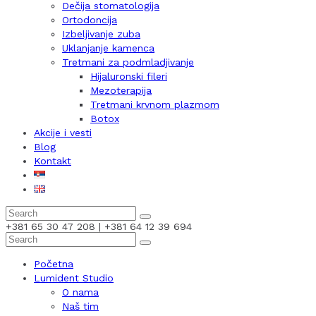
Dečija stomatologija
Ortodoncija
Izbeljivanje zuba
Uklanjanje kamenca
Tretmani za podmladjivanje
Hijaluronski fileri
Mezoterapija
Tretmani krvnom plazmom
Botox
Akcije i vesti
Blog
Kontakt
+381 65 30 47 208 | +381 64 12 39 694
Početna
Lumident Studio
O nama
Naš tim