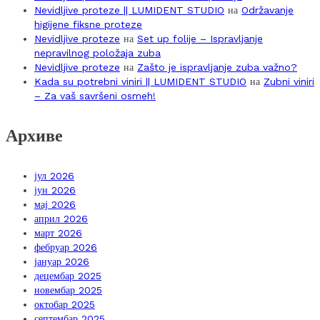
Nevidljive proteze || LUMIDENT STUDIO
на
Održavanje
higijene fiksne proteze
Nevidljive proteze
на
Set up folije – Ispravljanje
nepravilnog položaja zuba
Nevidljive proteze
на
Zašto je ispravljanje zuba važno?
Kada su potrebni viniri || LUMIDENT STUDIO
на
Zubni viniri
– Za vaš savršeni osmeh!
Архиве
јул 2026
јун 2026
мај 2026
април 2026
март 2026
фебруар 2026
јануар 2026
децембар 2025
новембар 2025
октобар 2025
септембар 2025