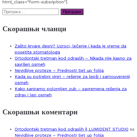
html_class=“form-subsription“]
Претрага
за:
Скорашњи чланци
Zašto krvare desni? Uzroci, lečenje i kada je vreme da
posetite stomatologa
Ortodontski tretman kod odraslih – Nikada nije kasno za
savršen osmeh
Nevidljive proteze – Prednosti Set up folija
Kada su potrebni viniri – rešenje za lepši i samouvereniji
osmeh
Kako saniramo polomljen zub – savremena rešenja za
zdrav i lep osmeh
Скорашњи коментари
Ortodontski tretman kod odraslih || LUMIDENT STUDIO
на
Nevidljive proteze – Prednosti Set up folija