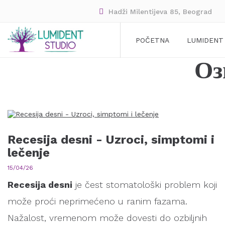
Hadži Milentijeva 85, Beograd
POČETNA
LUMIDENT
Оз
Recesija desni - Uzroci, simptomi i
lečenje
15/04/26
Recesija desni
je čest stomatološki problem koji
može proći neprimećeno u ranim fazama.
Nažalost, vremenom može dovesti do ozbiljnih