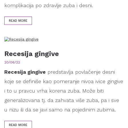
komplikacija po zdravlje zuba i desni.
READ MORE
Recesija gingive
20/06/22
Recesija gingive
predstavlja povlačenje desni
koje se definiše kao pomeranje nivoa ivice gingive
i to u pravcu vrha korena zuba. Može biti
generalizovana tj. da zahvata više zuba, pa i sve
u nizu ili da se javi samo na pojedinim zubima.
READ MORE