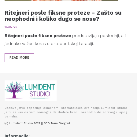
Ritejneri posle fiksne proteze - Zašto su
neophodni i koliko dugo se nose?
18/02/26
Ritejneri posle fiksne proteze
predstavljaju poslednji, ali
jednako važan korak u ortodontskoj terapiji.
READ MORE
Zadovoljstvo započinje osmehom. Stomatološka ordinacija Lumident Studio
je tu za vas da vam pomogne da dođete brzo i bezbolno do zdravog i lepog
osmeha.
(c) Lumident Studio 2021 || SEO Team Beograd
Informacije: