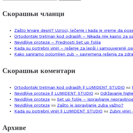
за:
Скорашњи чланци
Zašto krvare desni? Uzroci, lečenje i kada je vreme da po
Ortodontski tretman kod odraslih – Nikada nije kasno za 
Nevidljive proteze – Prednosti Set up folija
Kada su potrebni viniri – rešenje za lepši i samouvereniji 
Kako saniramo polomljen zub – savremena rešenja za zdra
Скорашњи коментари
Ortodontski tretman kod odraslih || LUMIDENT STUDIO
на
Nevidljive proteze || LUMIDENT STUDIO
на
Održavanje higij
Nevidljive proteze
на
Set up folije – Ispravljanje nepraviln
Nevidljive proteze
на
Zašto je ispravljanje zuba važno?
Kada su potrebni viniri || LUMIDENT STUDIO
на
Zubni vinir
Архиве