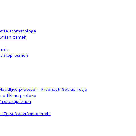
setite stomatologa
savršen osmeh
osmeh
v i lep osmeh
Nevidljive proteze – Prednosti Set up folija
ene fiksne proteze
og položaja zuba
i – Za vaš savršeni osmeh!