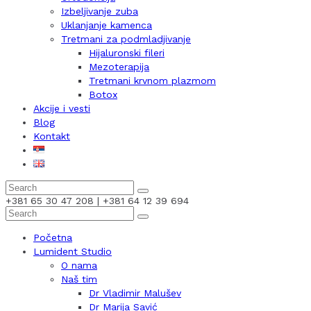
Izbeljivanje zuba
Uklanjanje kamenca
Tretmani za podmladjivanje
Hijaluronski fileri
Mezoterapija
Tretmani krvnom plazmom
Botox
Akcije i vesti
Blog
Kontakt
+381 65 30 47 208 | +381 64 12 39 694
Početna
Lumident Studio
O nama
Naš tim
Dr Vladimir Malušev
Dr Marija Savić