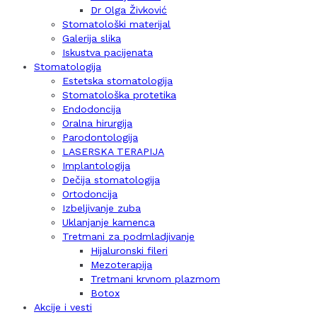
Dr Olga Živković
Stomatološki materijal
Galerija slika
Iskustva pacijenata
Stomatologija
Estetska stomatologija
Stomatološka protetika
Endodoncija
Oralna hirurgija
Parodontologija
LASERSKA TERAPIJA
Implantologija
Dečija stomatologija
Ortodoncija
Izbeljivanje zuba
Uklanjanje kamenca
Tretmani za podmladjivanje
Hijaluronski fileri
Mezoterapija
Tretmani krvnom plazmom
Botox
Akcije i vesti