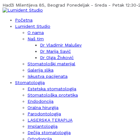
Hadži Milentijeva 85, Beograd
Ponedeljak - Sreda - Petak 12:30-2
Početna
Lumident Studio
O nama
Naš tim
Dr Vladimir Malušev
Dr Marija Savić
Dr Olga Živković
Stomatološki materijal
Galerija slika
Iskustva pacijenata
Stomatologija
Estetska stomatologija
Stomatološka protetika
Endodoncija
Oralna hirurgija
Parodontologija
LASERSKA TERAPIJA
Implantologija
Dečija stomatologija
Ortodoncija