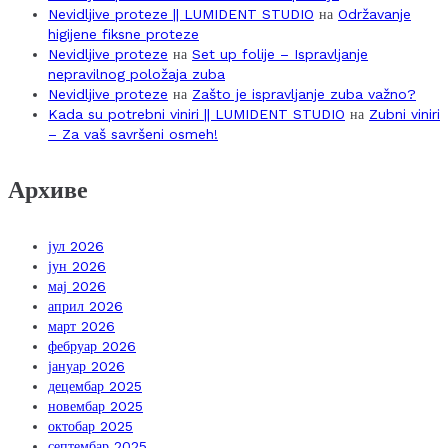
Nevidljive proteze || LUMIDENT STUDIO
на
Održavanje
higijene fiksne proteze
Nevidljive proteze
на
Set up folije – Ispravljanje
nepravilnog položaja zuba
Nevidljive proteze
на
Zašto je ispravljanje zuba važno?
Kada su potrebni viniri || LUMIDENT STUDIO
на
Zubni viniri
– Za vaš savršeni osmeh!
Архиве
јул 2026
јун 2026
мај 2026
април 2026
март 2026
фебруар 2026
јануар 2026
децембар 2025
новембар 2025
октобар 2025
септембар 2025