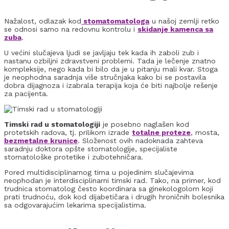
Nažalost, odlazak kod
stomatomatologa
u našoj zemlji retko
se odnosi samo na redovnu kontrolu i
skidanje kamenca sa
zuba
.
U većini slučajeva ljudi se javljaju tek kada ih zaboli zub i
nastanu ozbiljni zdravstveni problemi. Tada je lečenje znatno
kompleksije, nego kada bi bilo da je u pitanju mali kvar. Stoga
je neophodna saradnja više stručnjaka kako bi se postavila
dobra dijagnoza i izabrala terapija koja će biti najbolje rešenje
za pacijenta.
Timski rad u stomatologiji
je posebno naglašen kod
protetskih radova, tj. prilikom izrade
totalne proteze
, mosta,
bezmetalne krunice
. Složenost ovih nadoknada zahteva
saradnju doktora opšte stomatologije, specijaliste
stomatološke protetike i zubotehničara.
Pored multidisciplinarnog tima u pojedinim slučajevima
neophodan je interdisciplinarni timski rad. Tako, na primer, kod
trudnica stomatolog često koordinara sa ginekologolom koji
prati trudnoću, dok kod dijabetičara i drugih hroničnih bolesnika
sa odgovarajućim lekarima specijalistima.