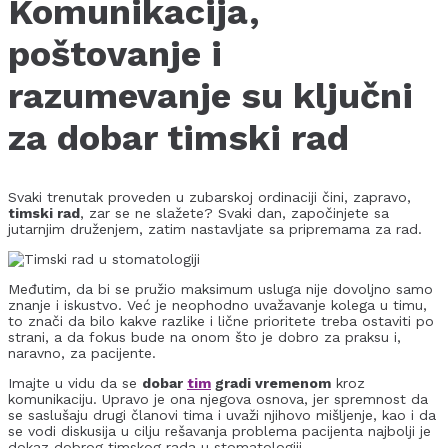
Komunikacija,
poštovanje i
razumevanje su ključni
za dobar timski rad
Svaki trenutak proveden u zubarskoj ordinaciji čini, zapravo,
timski rad
, zar se ne slažete? Svaki dan, započinjete sa
jutarnjim druženjem, zatim nastavljate sa pripremama za rad.
Međutim, da bi se pružio maksimum usluga nije dovoljno samo
znanje i iskustvo. Već je neophodno uvažavanje kolega u timu,
to znači da bilo kakve razlike i lične prioritete treba ostaviti po
strani, a da fokus bude na onom što je dobro za praksu i,
naravno, za pacijente.
Imajte u vidu da se
dobar
tim
gradi vremenom
kroz
komunikaciju. Upravo je ona njegova osnova, jer spremnost da
se saslušaju drugi članovi tima i uvaži njihovo mišljenje, kao i da
se vodi diskusija u cilju rešavanja problema pacijenta najbolji je
dokaz dobrog timskog rada u stomatologiji.