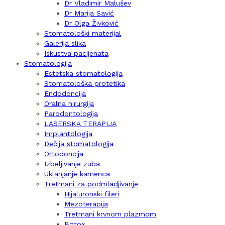
Dr Vladimir Malušev
Dr Marija Savić
Dr Olga Živković
Stomatološki materijal
Galerija slika
Iskustva pacijenata
Stomatologija
Estetska stomatologija
Stomatološka protetika
Endodoncija
Oralna hirurgija
Parodontologija
LASERSKA TERAPIJA
Implantologija
Dečija stomatologija
Ortodoncija
Izbeljivanje zuba
Uklanjanje kamenca
Tretmani za podmladjivanje
Hijaluronski fileri
Mezoterapija
Tretmani krvnom plazmom
Botox