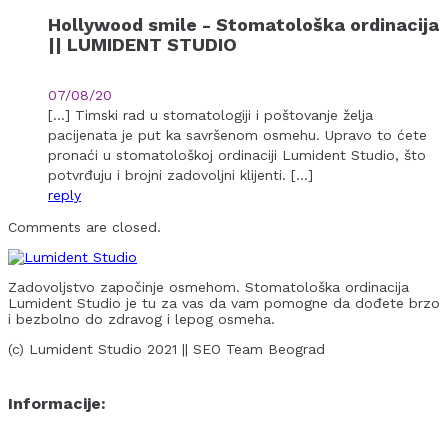
Hollywood smile - Stomatološka ordinacija
|| LUMIDENT STUDIO
07/08/20
[…] Timski rad u stomatologiji i poštovanje želja
pacijenata je put ka savršenom osmehu. Upravo to ćete
pronaći u stomatološkoj ordinaciji Lumident Studio, što
potvrđuju i brojni zadovoljni klijenti. […]
reply
Comments are closed.
Zadovoljstvo započinje osmehom. Stomatološka ordinacija
Lumident Studio je tu za vas da vam pomogne da dođete brzo
i bezbolno do zdravog i lepog osmeha.
(c) Lumident Studio 2021 || SEO Team Beograd
Informacije: