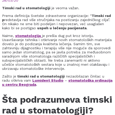
28/03/20
Timski rad u stomatologiji
je veoma važan.
Prema definicija Svetske zdravstvene organizacije: “
Timski rad
p
redstavlja rad više stručnjaka na postizanju zajedničkog cilja”.
On nikako ne sme biti podeljen i nepovezan, već usaglašen
kako bi se postigao
uspeh u lečenju pacijenata
.
Naime,
stomatologija
je prešla dug put kroz istoriju.
Usavršavanje tehnika i otkrivanje novih stomatoloških materijala
dovelo je do podizanja kvaliteta lečenja. Samim tim, sve
zahtevniju dijagnostiku i terapiju više nije moguće da sporovedi
samo jedan stomatolog, pa se javila potreba za međusobnom
saradnjom više stomatologa različitih specijalističkih i
subspecijalističkih oblasti. Ne treba zanemariti ni aktivno
učešće stomatoloških sestara koje u znatnoj meri olakšavaju i
ubrzavaju stomatološke intervencije.
Zašto je
timski rad u stomatologiji
nezaobilazan činilac u
radu otkriva vam
Lumident Studio
–
stomatološka ordinacija
u centru Beograda
.
Šta podrazumeva timski
rad u stomatologiji?