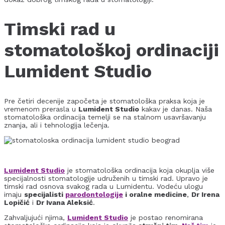
Timski rad u
stomatološkoj ordinaciji
Lumident Studio
Pre četiri decenije započeta je stomatološka praksa koja je
vremenom prerasla u
Lumident Studio
kakav je danas. Naša
stomatološka ordinacija temelji se na stalnom usavršavanju
znanja, ali i tehnologija lečenja.
Lumident Studio
je stomatološka ordinacija koja okuplja više
specijalnosti stomatologije udruženih u timski rad. Upravo je
timski rad osnova svakog rada u Lumidentu. Vodeću ulogu
imaju
specijalisti
parodontologije
i oralne medicine
,
Dr Irena
Lopičić
i
Dr Ivana Aleksić
.
Zahvaljujući njima,
Lumident Studio
je postao renomirana