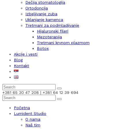
Dečija stomatologija
Ortodoncija
Izbeljivanje zuba
Uklanjanje kamenca
Tretmani za podmladjivanje
Hijaluronski fileri
Mezoterapija
Tretmani krvnom plazmom
Botox
Akcije i vesti
Blog
Kontakt
+381 65 30 47 208 | +381 64 12 39 694
Početna
Lumident Studio
O nama
Naš tim