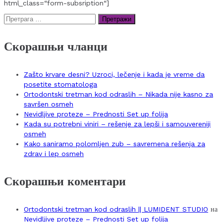
html_class=“form-subsription“]
Претрага
за:
Скорашњи чланци
Zašto krvare desni? Uzroci, lečenje i kada je vreme da
posetite stomatologa
Ortodontski tretman kod odraslih – Nikada nije kasno za
savršen osmeh
Nevidljive proteze – Prednosti Set up folija
Kada su potrebni viniri – rešenje za lepši i samouvereniji
osmeh
Kako saniramo polomljen zub – savremena rešenja za
zdrav i lep osmeh
Скорашњи коментари
Ortodontski tretman kod odraslih || LUMIDENT STUDIO
на
Nevidljive proteze – Prednosti Set up folija