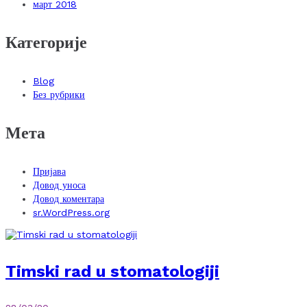
март 2018
Категорије
Blog
Без рубрики
Мета
Пријава
Довод уноса
Довод коментара
sr.WordPress.org
Timski rad u stomatologiji