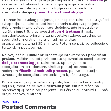
stomatološka ordinacija koja je okupila
stručni tim.
Naš tim
je
sastavljen od vrhunskih stomatologa specijalista oralne
hirurgije, specijalista parodontologije i oralne medicine i
specijalista
dečije i
preventivne stomatologije
.
Tretman kod svakog pacijenta je koncipiran tako da su uključeni
svi specijalisti, kako bi kod kompleksnih slučajeva pacijent
dobio maksimalnu uslugu. Kod slučajeva gde je potrebno
izvršiti
sinus lift
ili sprovesti
all on 4 tretman
ili, pak,
parodontološku pripremu za protetske radove, zajedno, sa
specijalistom oralne hirurgije, radimo analizu
ortopantomograma i 3D snimaka. Potom se pažljivo odlučuje o
terapijskim postupcima.
Na ovaj način,
Lumident
predstavlja istovremeno i
porodičnu
praksu
. Mališani su od prvih poseta upoznati sa specijalistom
dečije stomatologije
. Kako rastu, upoznaju se sa
specijalistom-ortodontom, ukoliko postoji potreba za
nošenjem
fiksnih ili mobilnih proteza
, pa sve do starijih
uzrasta gde specijalista protetike igra ključnu ulogu.
Dobra saradnja i posvećenost poslu, kao i individualni pristup
daju sigurnost da će svaki
dentalni problem
biti rešen na
najprihvatljiviji način po pacijenta. Ovu činjenicu potrvrđuju i naši
brojni zadovoljni klijenti.
read more
Posted Comments