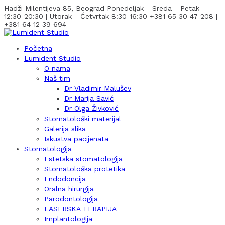
Hadži Milentijeva 85, Beograd
Ponedeljak - Sreda - Petak
12:30-20:30 | Utorak - Ćetvrtak 8:30-16:30
+381 65 30 47 208 |
+381 64 12 39 694
Početna
Lumident Studio
O nama
Naš tim
Dr Vladimir Malušev
Dr Marija Savić
Dr Olga Živković
Stomatološki materijal
Galerija slika
Iskustva pacijenata
Stomatologija
Estetska stomatologija
Stomatološka protetika
Endodoncija
Oralna hirurgija
Parodontologija
LASERSKA TERAPIJA
Implantologija