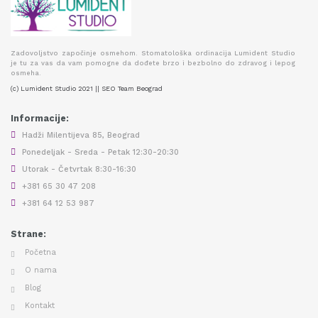
Zadovoljstvo započinje osmehom. Stomatološka ordinacija Lumident Studio
je tu za vas da vam pomogne da dođete brzo i bezbolno do zdravog i lepog
osmeha.
(c) Lumident Studio 2021 || SEO Team Beograd
Informacije:
Hadži Milentijeva 85, Beograd
Ponedeljak - Sreda - Petak 12:30-20:30
Utorak - Četvrtak 8:30-16:30
+381 65 30 47 208
+381 64 12 53 987
Strane:
Početna
O nama
Blog
Kontakt