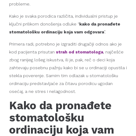
probleme.
Kako je svaka porodica različita, individualni pristup je
ključni prilikom donošenja odluke “
kako da pronađete
stomatološku ordinaciju koja vam odgovara
”.
Primera radi, potrebno je izgraditi drugačiji odnos ako je
kod pacijenta prisutan
strah od stomatologa
, najčešće
zbog ranijeg lošeg iskustva, ili je, pak, reč o deci koja
zahtevaju posebnu pažnju kako bi se u ordinaciji opustila i
stekla poverenje. Samim tim odlazak u stomatološku
ordinaciju predstavljaće za čitavu porodicu ugodan
osećaj, a ne stres i nelagodnost.
Kako da pronađete
stomatološku
ordinaciju koja vam