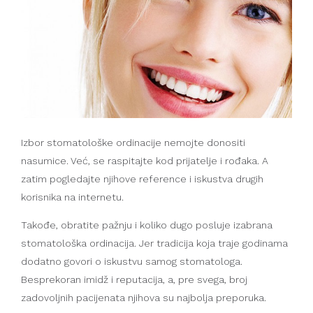
Izbor stomatološke ordinacije nemojte donositi
nasumice. Već, se raspitajte kod prijatelje i rođaka. A
zatim pogledajte njihove reference i iskustva drugih
korisnika na internetu.
Takođe, obratite pažnju i koliko dugo posluje izabrana
stomatološka ordinacija. Jer tradicija koja traje godinama
dodatno govori o iskustvu samog stomatologa.
Besprekoran imidž i reputacija, a, pre svega, broj
zadovoljnih pacijenata njihova su najbolja preporuka.