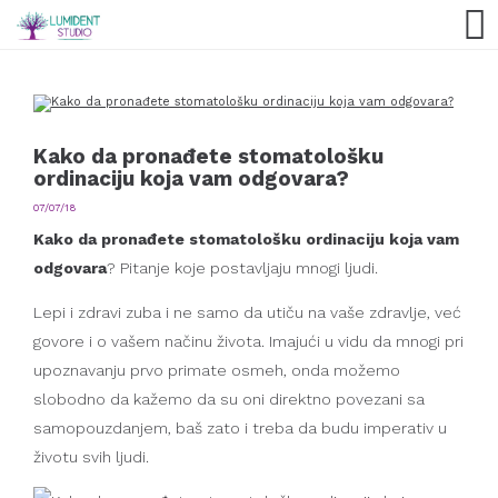
Kako da pronađete stomatološku
ordinaciju koja vam odgovara?
07/07/18
Kako da pronađete stomatološku ordinaciju koja vam
odgovara
? Pitanje koje postavljaju mnogi ljudi.
Lepi i zdravi zuba i ne samo da utiču na vaše zdravlje, već
govore i o vašem načinu života. Imajući u vidu da mnogi pri
upoznavanju prvo primate osmeh, onda možemo
slobodno da kažemo da su oni direktno povezani sa
samopouzdanjem, baš zato i treba da budu imperativ u
životu svih ljudi.