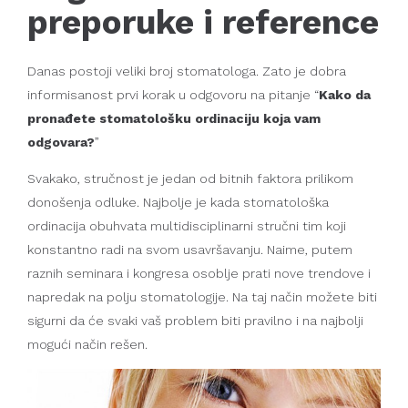
preporuke i reference
Danas postoji veliki broj stomatologa. Zato je dobra
informisanost prvi korak u odgovoru na pitanje “
Kako da
pronađete stomatološku ordinaciju koja vam
odgovara?
”
Svakako, stručnost je jedan od bitnih faktora prilikom
donošenja odluke. Najbolje je kada stomatološka
ordinacija obuhvata multidisciplinarni stručni tim koji
konstantno radi na svom usavršavanju. Naime, putem
raznih seminara i kongresa osoblje prati nove trendove i
napredak na polju stomatologije. Na taj način možete biti
sigurni da će svaki vaš problem biti pravilno i na najbolji
mogući način rešen.