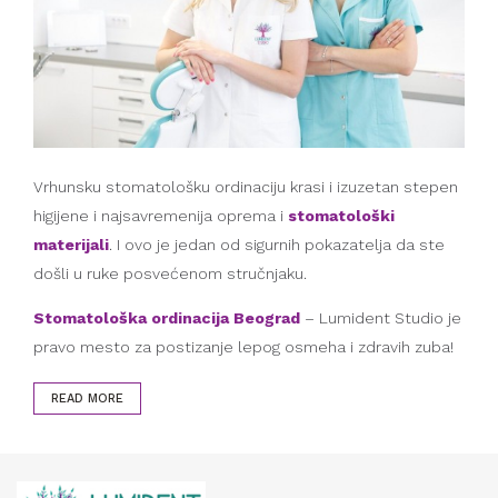
Vrhunsku stomatološku ordinaciju krasi i izuzetan stepen
higijene i najsavremenija oprema i
stomatološki
materijali
. I ovo je jedan od sigurnih pokazatelja da ste
došli u ruke posvećenom stručnjaku.
Stomatološka ordinacija Beograd
– Lumident Studio je
pravo mesto za postizanje lepog osmeha i zdravih zuba!
READ MORE