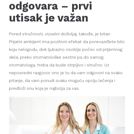
odgovara – prvi
utisak je važan
Pored stručnosti, vizuelni doživljaj, takođe, je bitan.
Prijatni ambijent ima pozitivni efekat da porevaziđete bilo
koju nelogodu, dok ljubazno osoblje počev od prijemnog
dela, preko stomatološke sestre pa do samog
stomatologa, treba da bude strpljivo i stručno. Uz
neposredni razgovor ono je tu da vam odgovori na svako
pitanje, da vam ponudi svaku moguću opciju lečenja i
predloži onu koja je najbolja za vas.