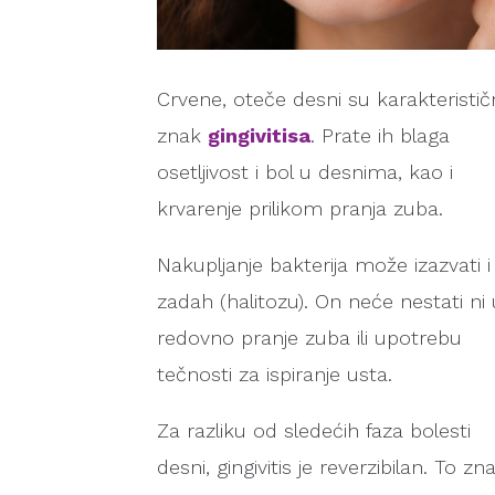
Crvene, oteče desni su karakteristič
znak
gingivitisa
. Prate ih blaga
osetljivost i bol u desnima, kao i
krvarenje prilikom pranja zuba.
Nakupljanje bakterija može izazvati i
zadah (halitozu). On neće nestati ni
redovno pranje zuba ili upotrebu
tečnosti za ispiranje usta.
Za razliku od sledećih faza bolesti
desni, gingivitis je reverzibilan. To zna