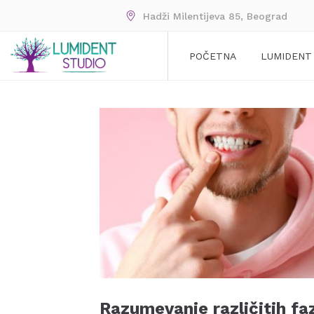
Hadži Milentijeva 85, Beograd
POČETNA
LUMIDENT
Razumevanje različitih fa