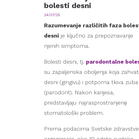
bolesti desni
24/07/25
Razumevanje različitih faza boles
desni
je ključno za prepoznavanje
njenih simptoma.
Bolesti desni, tj.
parodontalne boles
su zapaljenska oboljenja koja zahvat
desni (gingivu) i potporna tkiva zuba
(parodont). Nakon karijesa,
predstavljaju najrasprostranjeniji
stomatološki problem.
Prema podacima Svetske zdravstv
organizacije, oko 10 odsto svetske