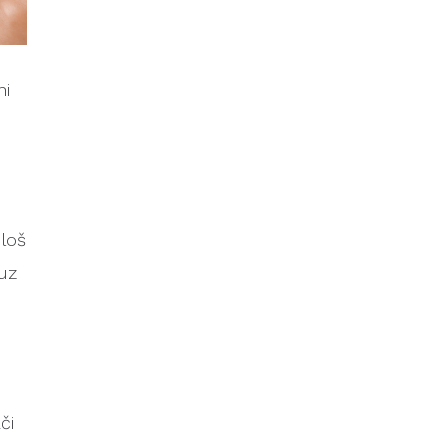
ni
 loš
 uz
či