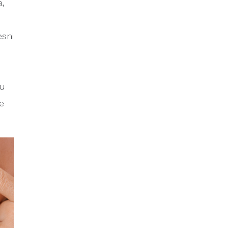
a,
esni
ku
e