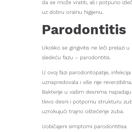
da se može vratiti, ali i potpuno izleč
uz dobru oralnu higijenu.
Parodontitis
Ukoliko se gingivitis ne leči prelazi u
sledeću fazu – parodontitis.
U ovoj fazi parodontopatije, infekcija 
uznapredovala i više nije reverzibilna
Bakterije u vašim desnima napadaju
tkivo desni i potpornu strukturu zub
uzrokujući trajno oštećenje zuba.
Uobičajeni simptomi parodontitisa