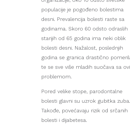
populacije je pogođeno bolestima
desni. Prevalencija bolesti raste sa
godinama. Skoro 60 odsto odraslih
starijih od 65 godina ima neki oblik
bolesti desni. Nažalost, poslednjih
godina se granica drastično pomeril
te se sve više mladih suočava sa o
problemom.
Pored velike stope, parodontalne
bolesti glavni su uzrok gubitka zuba
Takođe, povećavaju rizik od srčanih
bolesti i dijabetesa.