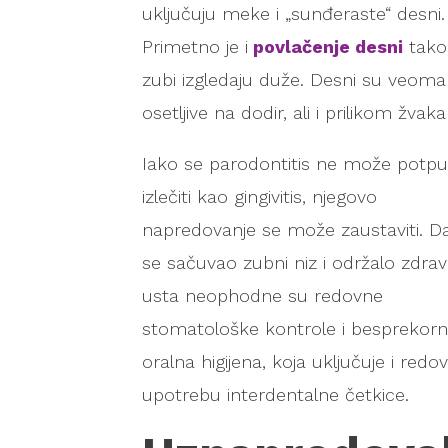
uključuju meke i „sunđeraste“ desni.
Primetno je i
povlačenje desni
tako
zubi izgledaju duže. Desni su veoma
osetljive na dodir, ali i prilikom žvaka
Iako se parodontitis ne može potp
izlečiti kao gingivitis, njegovo
napredovanje se može zaustaviti. Da
se sačuvao zubni niz i održalo zdravl
usta neophodne su redovne
stomatološke kontrole i besprekor
oralna higijena, koja uključuje i redo
upotrebu interdentalne četkice.