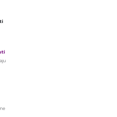
ti
ti
aju
ene