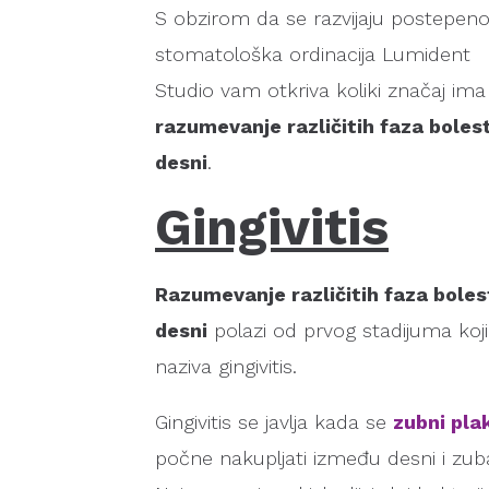
S obzirom da se razvijaju postepeno
stomatološka ordinacija Lumident
Studio vam otkriva koliki značaj ima
razumevanje različitih faza bolest
desni
.
Gingivitis
Razumevanje različitih faza boles
desni
polazi od prvog stadijuma koji
naziva gingivitis.
Gingivitis se javlja kada se
zubni pla
počne nakupljati između desni i zub