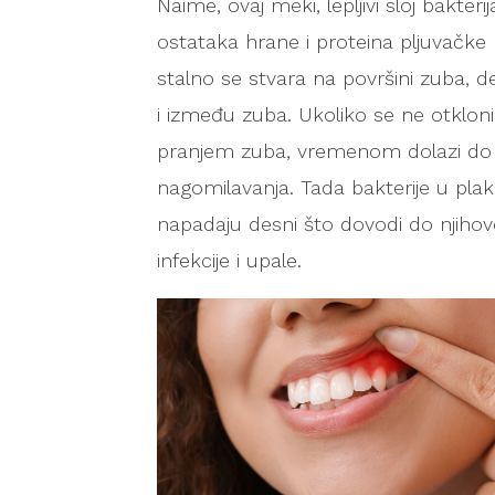
Naime, ovaj meki, lepljivi sloj bakterij
ostataka hrane i proteina pljuvačke
stalno se stvara na površini zuba, d
i između zuba. Ukoliko se ne otkloni
pranjem zuba, vremenom dolazi do
nagomilavanja. Tada bakterije u pla
napadaju desni što dovodi do njihov
infekcije i upale.