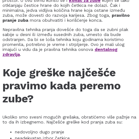
prostor. U ovu svrhu koristi se i
konac za zube
kojim se lako
otklanjaju čestice hrane do kojih četkica ne dolazi. Čak i
minimalna, jedva vidljiva količina hrane koja ostane između
zuba, može dovesti do razvoja karijesa. Zbog toga,
pravilno
pranje zuba
mora obuhvatiti i korišćenje konca.
Nepravilna tehnika pranja dovešće do toga da se zubni plak
sabije u desni ili između susednih zuba, umesto da bude
odstranjen. Da bi se loša tehnika koju godinama koristimo
promenila, potrebno je vreme i strpljenje. Ovo je mali ulog
imajući u vidu da je pravilna tehnika osnova
dentalnog
zdravlja
.
Koje greške najčešće
pravimo kada peremo
zube?
Ukoliko smo svesni mogućih grešaka, obratićemo više pažnje na
to da ih izbegnemo. Najčešće greške kod pranja zuba su:
nedovoljno dugo pranje
neadekvatan izbor četkice