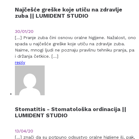
Najčešće greške koje utiču na zdravlje
zuba || LUMIDENT STUDIO
30/01/20
[…] Pranje zuba čini osnovu oralne higijene. Nažalost, ono
spada u najčešće greške koje utiču na zdravlje zuba.
Naime, mnogi ljudi ne poznaju pravilnu tehniku pranja, pa
i držanja četkice. […]
reply
Stomatitis - Stomatološka ordinacija ||
LUMIDENT STUDIO
13/04/20
[…] znači da su potpuno odsustvo oralne higijene ili, pak,