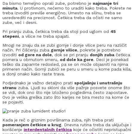
Da bismo temeljno oprali zube, potrebno je
najmanje tri
minuta
. U protivnom, nećemo to uraditi kako treba. Pokrete ne
treba izvoditi previše energično. Umesto na silinu, treba se
usredsrediti na preciznost. Četkica treba da očisti ne samo
zube, već i desni.
Pri pranju zuba, četkica treba da stoji pod uglom od
45
stepeni
, a vilice ne treba spajati.
Mnogi ne znaju da se zubi gornje i donje vilice peru na različit
način. Pri čišćenju zuba
gornje vilice
, pokrete je potrebno
izvoditi
od gore na dole
, dok se pri pranju
donjih zuba
četkica
pomera u obrnutom smeru,
od dole ka gore
. Deci je ponekad
teško da zapamte redosled, pa se on može objasniti na njima
primeren način. Gornji zubići se peru u smeru u kome pada kiša,
a donji onako kako raste trava.
Podjednako je važno detaljno prati
spoljašnju i unutrašnju
stranu
zuba. Ljudi su skloni da više pažnje posvete onome što
se vidi, dok ono što nije izloženo pogledima često zapostave.
Ovo je velika greška zato što karijes ne bira mesto na kome će
se pojaviti.
Kada je reč o griznim površinama zuba, njih treba prati
pomeranjem četkice u krug
. Dnevna rutina treba da uključuje i
korišćenje
interdentalnih četkica
koje će očistiti nepristupačni