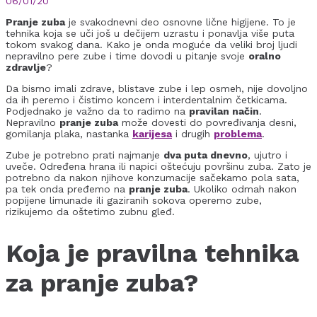
06/01/20
Pranje zuba
je svakodnevni deo osnovne lične higijene. To je
tehnika koja se uči još u dečijem uzrastu i ponavlja više puta
tokom svakog dana. Kako je onda moguće da veliki broj ljudi
nepravilno pere zube i time dovodi u pitanje svoje
oralno
zdravlje
?
Da bismo imali zdrave, blistave zube i lep osmeh, nije dovoljno
da ih peremo i čistimo koncem i interdentalnim četkicama.
Podjednako je važno da to radimo na
pravilan način
.
Nepravilno
pranje zuba
može dovesti do povređivanja desni,
gomilanja plaka, nastanka
karijesa
i drugih
problema
.
Zube je potrebno prati najmanje
dva puta dnevno
, ujutro i
uveče. Određena hrana ili napici oštećuju površinu zuba. Zato je
potrebno da nakon njihove konzumacije sačekamo pola sata,
pa tek onda pređemo na
pranje zuba
. Ukoliko odmah nakon
popijene limunade ili gaziranih sokova operemo zube,
rizikujemo da oštetimo zubnu gleđ.
Koja je pravilna tehnika
za pranje zuba?