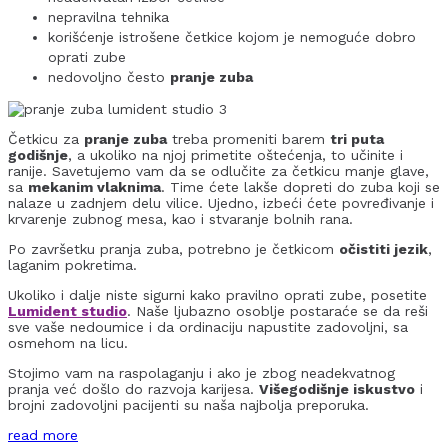
nepravilna tehnika
korišćenje istrošene četkice kojom je nemoguće dobro
oprati zube
nedovoljno često
pranje zuba
Četkicu za
pranje zuba
treba promeniti barem
tri puta
godišnje
, a ukoliko na njoj primetite oštećenja, to učinite i
ranije. Savetujemo vam da se odlučite za četkicu manje glave,
sa
mekanim vlaknima
. Time ćete lakše dopreti do zuba koji se
nalaze u zadnjem delu vilice. Ujedno, izbeći ćete povređivanje i
krvarenje zubnog mesa, kao i stvaranje bolnih rana.
Po završetku pranja zuba, potrebno je četkicom
očistiti jezik
,
laganim pokretima.
Ukoliko i dalje niste sigurni kako pravilno oprati zube, posetite
Lumident studio
. Naše ljubazno osoblje postaraće se da reši
sve vaše nedoumice i da ordinaciju napustite zadovoljni, sa
osmehom na licu.
Stojimo vam na raspolaganju i ako je zbog neadekvatnog
pranja već došlo do razvoja karijesa.
Višegodišnje iskustvo
i
brojni zadovoljni pacijenti su naša najbolja preporuka.
read more