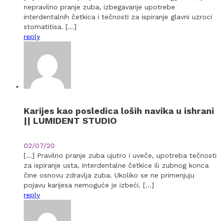
nepravilno pranje zuba, izbegavanje upotrebe
interdentalnih četkica i tečnosti za ispiranje glavni uzroci
stomatitisa. […]
reply
Karijes kao posledica loših navika u ishrani
|| LUMIDENT STUDIO
02/07/20
[…] Pravilno pranje zuba ujutro i uveče, upotreba tečnosti
za ispiranje usta, interdentalne četkice ili zubnog konca
čine osnovu zdravlja zuba. Ukoliko se ne primenjuju
pojavu karijesa nemoguće je izbeći. […]
reply