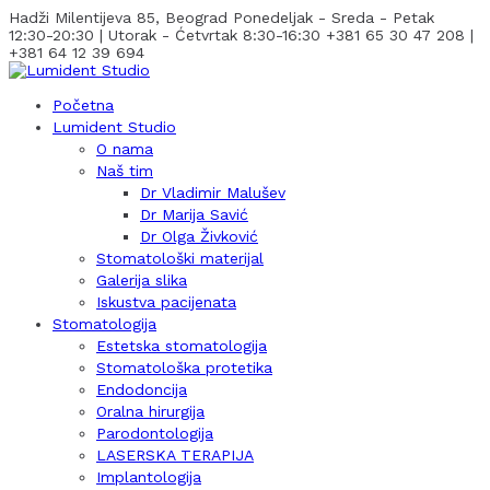
Hadži Milentijeva 85, Beograd
Ponedeljak - Sreda - Petak
12:30-20:30 | Utorak - Ćetvrtak 8:30-16:30
+381 65 30 47 208 |
+381 64 12 39 694
Početna
Lumident Studio
O nama
Naš tim
Dr Vladimir Malušev
Dr Marija Savić
Dr Olga Živković
Stomatološki materijal
Galerija slika
Iskustva pacijenata
Stomatologija
Estetska stomatologija
Stomatološka protetika
Endodoncija
Oralna hirurgija
Parodontologija
LASERSKA TERAPIJA
Implantologija