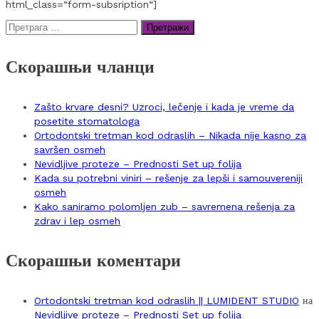
html_class=“form-subsription“]
Претрага
за:
Скорашњи чланци
Zašto krvare desni? Uzroci, lečenje i kada je vreme da
posetite stomatologa
Ortodontski tretman kod odraslih – Nikada nije kasno za
savršen osmeh
Nevidljive proteze – Prednosti Set up folija
Kada su potrebni viniri – rešenje za lepši i samouvereniji
osmeh
Kako saniramo polomljen zub – savremena rešenja za
zdrav i lep osmeh
Скорашњи коментари
Ortodontski tretman kod odraslih || LUMIDENT STUDIO
на
Nevidljive proteze – Prednosti Set up folija