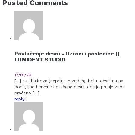
Posted Comments
Povlačenje desni - Uzroci i posledice ||
LUMIDENT STUDIO
17/01/20
[…] su i halitoza (neprijatan zadah), bol u desnima na
dodir, kao i crvene i otečene desni, dok je pranje zuba
praćeno […]
reply