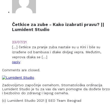
Četkice za zube - Kako izabrati pravu? ||
Lumident Studio
23/07/21
[…] četkice za pranje zuba nastale su u Kini i bile su
izrađene od bambusa i dlake divljeg vepra. Međutim,
veprova dlaka se […]
reply
Comments are closed.
Zadovoljstvo započinje osmehom. Stomatološka ordinacija
Lumident Studio je tu za vas da vam pomogne da dođete brzo
i bezbolno do zdravog i lepog osmeha.
(c) Lumident Studio 2021 || SEO Team Beograd