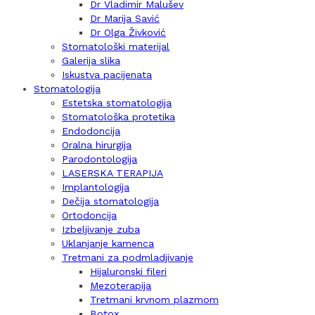
Dr Vladimir Malušev
Dr Marija Savić
Dr Olga Živković
Stomatološki materijal
Galerija slika
Iskustva pacijenata
Stomatologija
Estetska stomatologija
Stomatološka protetika
Endodoncija
Oralna hirurgija
Parodontologija
LASERSKA TERAPIJA
Implantologija
Dečija stomatologija
Ortodoncija
Izbeljivanje zuba
Uklanjanje kamenca
Tretmani za podmladjivanje
Hijaluronski fileri
Mezoterapija
Tretmani krvnom plazmom
Botox