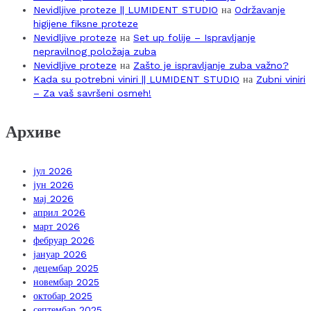
Nevidljive proteze || LUMIDENT STUDIO
на
Održavanje
higijene fiksne proteze
Nevidljive proteze
на
Set up folije – Ispravljanje
nepravilnog položaja zuba
Nevidljive proteze
на
Zašto je ispravljanje zuba važno?
Kada su potrebni viniri || LUMIDENT STUDIO
на
Zubni viniri
– Za vaš savršeni osmeh!
Архиве
јул 2026
јун 2026
мај 2026
април 2026
март 2026
фебруар 2026
јануар 2026
децембар 2025
новембар 2025
октобар 2025
септембар 2025