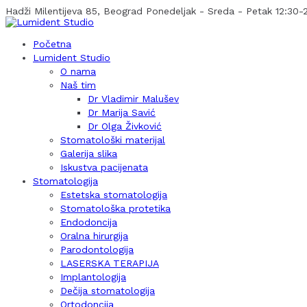
Hadži Milentijeva 85, Beograd
Ponedeljak - Sreda - Petak 12:30-2
Početna
Lumident Studio
O nama
Naš tim
Dr Vladimir Malušev
Dr Marija Savić
Dr Olga Živković
Stomatološki materijal
Galerija slika
Iskustva pacijenata
Stomatologija
Estetska stomatologija
Stomatološka protetika
Endodoncija
Oralna hirurgija
Parodontologija
LASERSKA TERAPIJA
Implantologija
Dečija stomatologija
Ortodoncija