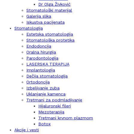
Dr Olga Živković
Stomatološki materijal
Galerija slika
Iskustva pacijenata
Stomatologija
Estetska stomatologija
Stomatološka protetika
Endodoncija
Oralna hirurgija
Parodontologija
LASERSKA TERAPIJA
Implantologija
Dečija stomatologija
Ortodoncija
Izbeljivanje zuba
Uklanjanje kamenca
Tretmani za podmladjivanje
Hijaluronski fileri
Mezoterapija
Tretmani krvnom plazmom
Botox
Akcije i vesti