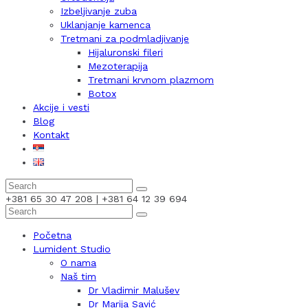
Izbeljivanje zuba
Uklanjanje kamenca
Tretmani za podmladjivanje
Hijaluronski fileri
Mezoterapija
Tretmani krvnom plazmom
Botox
Akcije i vesti
Blog
Kontakt
+381 65 30 47 208 | +381 64 12 39 694
Početna
Lumident Studio
O nama
Naš tim
Dr Vladimir Malušev
Dr Marija Savić