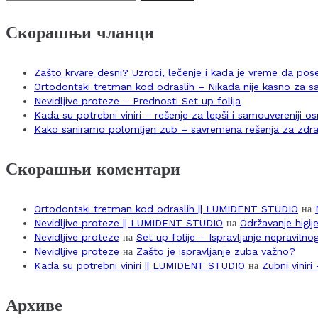
за:
Скорашњи чланци
Zašto krvare desni? Uzroci, lečenje i kada je vreme da po
Ortodontski tretman kod odraslih – Nikada nije kasno za 
Nevidljive proteze – Prednosti Set up folija
Kada su potrebni viniri – rešenje za lepši i samouvereniji 
Kako saniramo polomljen zub – savremena rešenja za zdra
Скорашњи коментари
Ortodontski tretman kod odraslih || LUMIDENT STUDIO
на
Nevidljive proteze || LUMIDENT STUDIO
на
Održavanje higij
Nevidljive proteze
на
Set up folije – Ispravljanje nepraviln
Nevidljive proteze
на
Zašto je ispravljanje zuba važno?
Kada su potrebni viniri || LUMIDENT STUDIO
на
Zubni vinir
Архиве