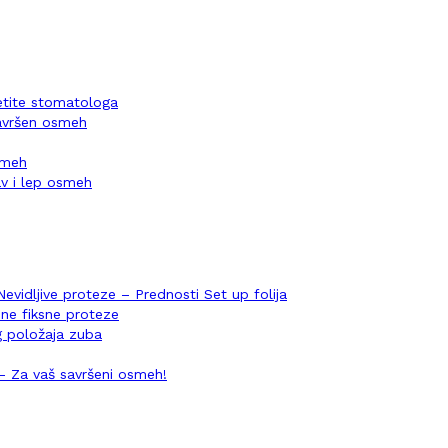
setite stomatologa
savršen osmeh
osmeh
v i lep osmeh
Nevidljive proteze – Prednosti Set up folija
ene fiksne proteze
og položaja zuba
i – Za vaš savršeni osmeh!