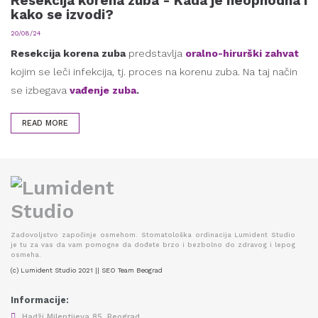
Resekcija korena zuba - Kada je neophodna i
kako se izvodi?
20/08/24
Resekcija korena zuba
predstavlja
oralno-hirurški zahvat
kojim se leči infekcija, tj. proces na korenu zuba. Na taj način
se izbegava
vađenje zuba
.
READ MORE
Zadovoljstvo započinje osmehom. Stomatološka ordinacija Lumident Studio
je tu za vas da vam pomogne da dođete brzo i bezbolno do zdravog i lepog
osmeha.
(c) Lumident Studio 2021 || SEO Team Beograd
Informacije:
Hadži Milentijeva 85, Beograd