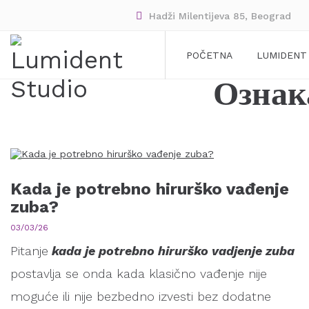
Hadži Milentijeva 85, Beograd
POČETNA
LUMIDENT
Ознак
Kada je potrebno hirurško vađenje
zuba?
03/03/26
Pitanje
kada je potrebno hirurško vadjenje zuba
postavlja se onda kada klasično vađenje nije
moguće ili nije bezbedno izvesti bez dodatne