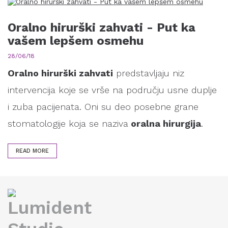
Oralno hirurški zahvati - Put ka
vašem lepšem osmehu
28/06/18
Oralno hirurški zahvati
predstavljaju niz
intervencija koje se vrše na području usne duplje
i zuba pacijenata. Oni su deo posebne grane
stomatologije koja se naziva
oralna hirurgija
.
READ MORE