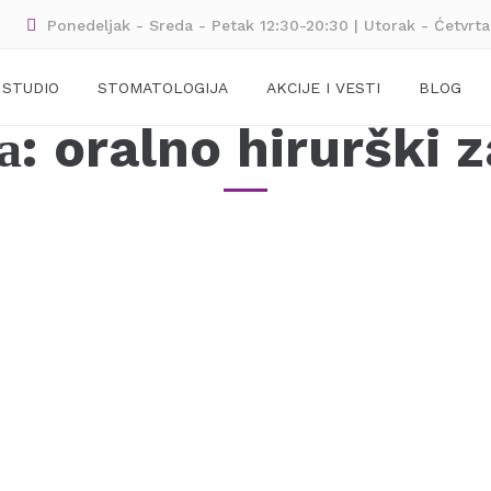
Ponedeljak - Sreda - Petak 12:30-20:30 | Utorak - Ćetvrt
 STUDIO
STOMATOLOGIJA
AKCIJE I VESTI
BLOG
а:
oralno hirurški z