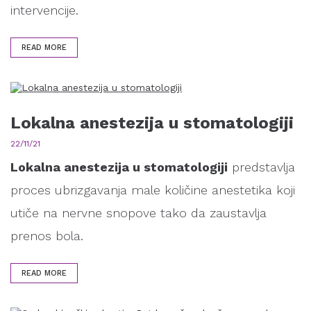
intervencije.
READ MORE
Lokalna anestezija u stomatologiji
22/11/21
Lokalna anestezija u stomatologiji
predstavlja
proces ubrizgavanja male količine anestetika koji
utiče na nervne snopove tako da zaustavlja
prenos bola.
READ MORE