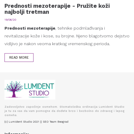
Prednosti mezoterapije - Pružite koži
najbolji tretman
19/06/20
Prednosti mezoterapije
, tehnike podmlađivanja i
revitalizacije kože i kose, su brojne. Njeno blagotvorno dejstvo
vidljivo je nakon veoma kratkog vremenskog perioda.
READ MORE
Zadovoljstvo započinje osmehom. Stomatološka ordinacija Lumident Studio
je tu za vas da vam pomogne da dođete brzo i bezbolno do zdravog i lepog
osmeha.
(c) Lumident Studio 2021 || SEO Team Beograd