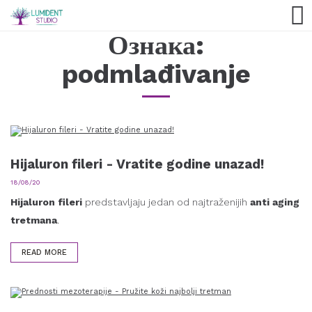
Ознака:
podmlađivanje
Hijaluron fileri - Vratite godine unazad!
18/08/20
Hijaluron fileri
predstavljaju jedan od najtraženijih
anti aging
tretmana
.
READ MORE