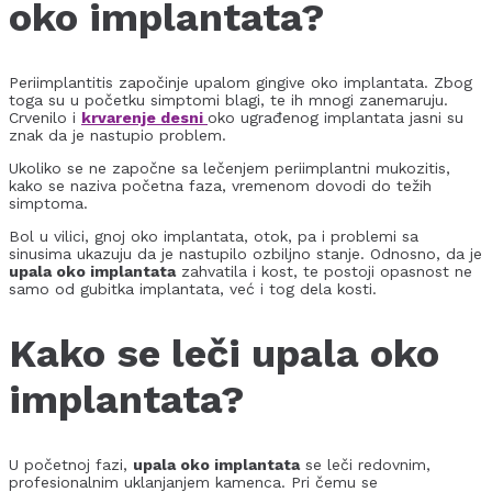
oko implantata?
Periimplantitis započinje upalom gingive oko implantata. Zbog
toga su u početku simptomi blagi, te ih mnogi zanemaruju.
Crvenilo i
krvarenje desni
oko ugrađenog implantata jasni su
znak da je nastupio problem.
Ukoliko se ne započne sa lečenjem periimplantni mukozitis,
kako se naziva početna faza, vremenom dovodi do težih
simptoma.
Bol u vilici, gnoj oko implantata, otok, pa i problemi sa
sinusima ukazuju da je nastupilo ozbiljno stanje. Odnosno, da je
upala oko implantata
zahvatila i kost, te postoji opasnost ne
samo od gubitka implantata, već i tog dela kosti.
Kako se leči
upala oko
implantata
?
U početnoj fazi,
upala oko implantata
se leči redovnim,
profesionalnim uklanjanjem kamenca. Pri čemu se