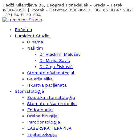
Hadži Milentijeva 85, Beograd
Ponedeljak - Sreda - Petak
12:30-20:30 | Utorak - Ćetvrtak 8:30-16:30
+381 65 30 47 208 |
+381 64 12 39 694
Početna
Lumident Studio
O nama
Naš tim
Dr Vladimir Malušev
Dr Marija Savić
Dr Olga Živković
Stomatološki materijal
Galerija slika
Iskustva pacijenata
Stomatologija
Estetska stomatologija
Stomatološka protetika
Endodoncija
Oralna hirurgija
Parodontologija
LASERSKA TERAPIJA
Implantologija