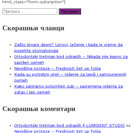
html_class=“form-subsription“]
Претрага
за:
Скорашњи чланци
Zašto krvare desni? Uzroci, lečenje i kada je vreme da
posetite stomatologa
Ortodontski tretman kod odraslih – Nikada nije kasno za
savršen osmeh
Nevidljive proteze – Prednosti Set up folija
Kada su potrebni viniri – rešenje za lepši i samouvereniji
osmeh
Kako saniramo polomljen zub – savremena rešenja za
zdrav i lep osmeh
Скорашњи коментари
Ortodontski tretman kod odraslih || LUMIDENT STUDIO
на
Nevidljive proteze – Prednosti Set up folija