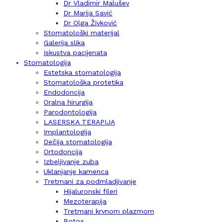
Dr Vladimir Malušev
Dr Marija Savić
Dr Olga Živković
Stomatološki materijal
Galerija slika
Iskustva pacijenata
Stomatologija
Estetska stomatologija
Stomatološka protetika
Endodoncija
Oralna hirurgija
Parodontologija
LASERSKA TERAPIJA
Implantologija
Dečija stomatologija
Ortodoncija
Izbeljivanje zuba
Uklanjanje kamenca
Tretmani za podmladjivanje
Hijaluronski fileri
Mezoterapija
Tretmani krvnom plazmom
Botox