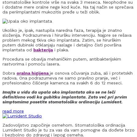
stomatološke kontrole vrše na svaka 3 meseca. Neophodne su
i dodatne mere oralne nege kod kuće. Na taj način se sprečava
da periimplantatni mukozitis pređe u teži oblik.
Ukoliko je, ipak, nastupila naredna faza, terapija je znatno
složenija. Podrazumeva i hiruršku intervenciju. Najpre se rešava
problem mekog tkiva oko implantata. Zatim, se hirurškim
putem dubinski otklanjaju naslage i detaljno čisti površina
implantata od
bakterija
i plaka.
Procedura se obavlja mehaničkim putem, antibakterijskim
rastvorima i pomoću lasera.
Dobra
oralna higijena
je osnova očuvanja zuba, ali i protetskih
radova. Ona podrazumeva ne samo pravilno pranje, već i
profesionalno čišćenje kamenca na svakih 6 do 12 meseci.
Imajte u vidu da upala oko implantata ako se ne leči
definitivno vodi ka gubitku implantata. Zato već pri prvim
simptomima posetite stomatološku ordinaciju Lumident.
read more
Zadovoljstvo započinje osmehom. Stomatološka ordinacija
Lumident Studio je tu za vas da vam pomogne da dođete brzo
i bezbolno do zdravog i lepog osmeha.