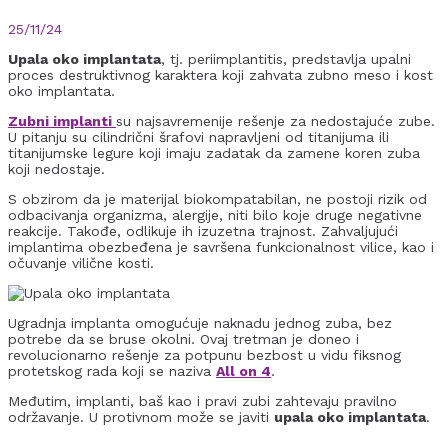
25/11/24
Upala oko implantata
, tj. periimplantitis, predstavlja upalni
proces destruktivnog karaktera koji zahvata zubno meso i kost
oko implantata.
Zubni implanti
su najsavremenije rešenje za nedostajuće zube.
U pitanju su cilindrični šrafovi napravljeni od titanijuma ili
titanijumske legure koji imaju zadatak da zamene koren zuba
koji nedostaje.
S obzirom da je materijal biokompatabilan, ne postoji rizik od
odbacivanja organizma, alergije, niti bilo koje druge negativne
reakcije. Takođe, odlikuje ih izuzetna trajnost. Zahvaljujući
implantima obezbeđena je savršena funkcionalnost vilice, kao i
očuvanje vilične kosti.
Ugradnja implanta omogućuje naknadu jednog zuba, bez
potrebe da se bruse okolni. Ovaj tretman je doneo i
revolucionarno rešenje za potpunu bezbost u vidu fiksnog
protetskog rada koji se naziva
All on 4
.
Međutim, implanti, baš kao i pravi zubi zahtevaju pravilno
održavanje. U protivnom može se javiti
upala oko implantata
.