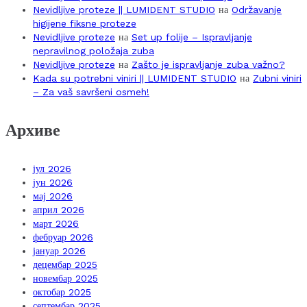
Nevidljive proteze || LUMIDENT STUDIO
на
Održavanje
higijene fiksne proteze
Nevidljive proteze
на
Set up folije – Ispravljanje
nepravilnog položaja zuba
Nevidljive proteze
на
Zašto je ispravljanje zuba važno?
Kada su potrebni viniri || LUMIDENT STUDIO
на
Zubni viniri
– Za vaš savršeni osmeh!
Архиве
јул 2026
јун 2026
мај 2026
април 2026
март 2026
фебруар 2026
јануар 2026
децембар 2025
новембар 2025
октобар 2025
септембар 2025