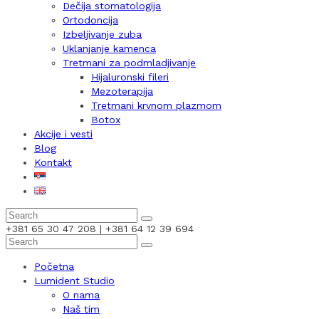
Dečija stomatologija
Ortodoncija
Izbeljivanje zuba
Uklanjanje kamenca
Tretmani za podmladjivanje
Hijaluronski fileri
Mezoterapija
Tretmani krvnom plazmom
Botox
Akcije i vesti
Blog
Kontakt
+381 65 30 47 208 | +381 64 12 39 694
Početna
Lumident Studio
O nama
Naš tim