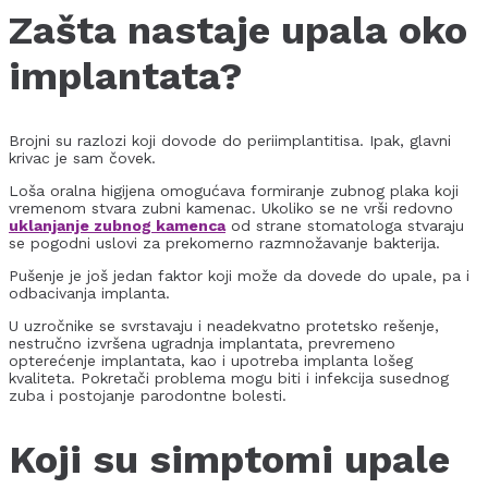
Zašta nastaje
upala oko
implantata
?
Brojni su razlozi koji dovode do periimplantitisa. Ipak, glavni
krivac je sam čovek.
Loša oralna higijena omogućava formiranje zubnog plaka koji
vremenom stvara zubni kamenac. Ukoliko se ne vrši redovno
uklanjanje zubnog kamenca
od strane stomatologa stvaraju
se pogodni uslovi za prekomerno razmnožavanje bakterija.
Pušenje je još jedan faktor koji može da dovede do upale, pa i
odbacivanja implanta.
U uzročnike se svrstavaju i neadekvatno protetsko rešenje,
nestručno izvršena ugradnja implantata, prevremeno
opterećenje implantata, kao i upotreba implanta lošeg
kvaliteta. Pokretači problema mogu biti i infekcija susednog
zuba i postojanje parodontne bolesti.
Koji su simptomi upale