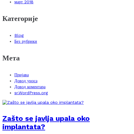
март 2018
Категорије
Blog
Без рубрики
Мета
Пријава
Довод уноса
Довод коментара
sr.WordPress.org
Zašto se javlja upala oko
implantata?