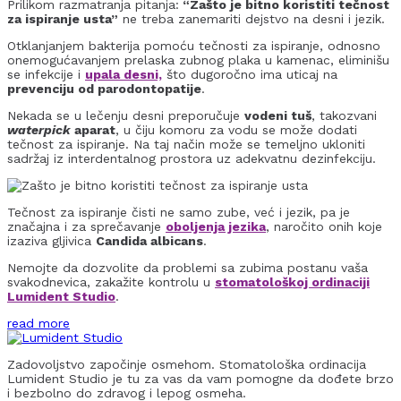
Prilikom razmatranja pitanja:
“Zašto je bitno koristiti tečnost
za ispiranje usta”
ne treba zanemariti dejstvo na desni i jezik.
Otklanjanjem bakterija pomoću tečnosti za ispiranje, odnosno
onemogućavanjem prelaska zubnog plaka u kamenac, eliminišu
se infekcije i
upala desni,
što dugoročno ima uticaj na
prevenciju od parodontopatije
.
Nekada se u lečenju desni preporučuje
vodeni tuš
, takozvani
waterpick
aparat
, u čiju komoru za vodu se može dodati
tečnost za ispiranje. Na taj način može se temeljno ukloniti
sadržaj iz interdentalnog prostora uz adekvatnu dezinfekciju.
Tečnost za ispiranje čisti ne samo zube, već i jezik, pa je
značajna i za sprečavanje
oboljenja jezika
, naročito onih koje
izaziva gljivica
Candida albicans
.
Nemojte da dozvolite da problemi sa zubima postanu vaša
svakodnevica, zakažite kontrolu u
stomatološkoj ordinaciji
Lumident Studio
.
read more
Zadovoljstvo započinje osmehom. Stomatološka ordinacija
Lumident Studio je tu za vas da vam pomogne da dođete brzo
i bezbolno do zdravog i lepog osmeha.