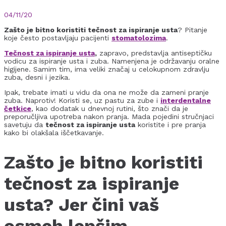
04/11/20
Zašto je bitno koristiti tečnost za ispiranje usta
? Pitanje
koje često postavljaju pacijenti
stomatolozima
.
Tečnost za ispiranje usta
,
zapravo, predstavlja antiseptičku
vodicu za ispiranje usta i zuba. Namenjena je održavanju oralne
higijene. Samim tim, ima veliki značaj u celokupnom zdravlju
zuba, desni i jezika.
Ipak, trebate imati u vidu da ona ne može da zameni pranje
zuba. Naprotiv! Koristi se, uz pastu za zube i
interdentalne
četkice
, kao dodatak u dnevnoj rutini, što znači da je
preporučljiva upotreba nakon pranja. Mada pojedini stručnjaci
savetuju da
tečnost za ispiranje usta
koristite i pre pranja
kako bi olakšala iščetkavanje.
Zašto je bitno koristiti
tečnost za ispiranje
usta? Jer čini vaš