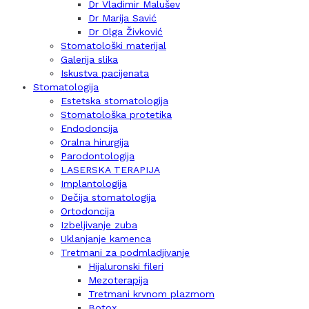
Dr Vladimir Malušev
Dr Marija Savić
Dr Olga Živković
Stomatološki materijal
Galerija slika
Iskustva pacijenata
Stomatologija
Estetska stomatologija
Stomatološka protetika
Endodoncija
Oralna hirurgija
Parodontologija
LASERSKA TERAPIJA
Implantologija
Dečija stomatologija
Ortodoncija
Izbeljivanje zuba
Uklanjanje kamenca
Tretmani za podmladjivanje
Hijaluronski fileri
Mezoterapija
Tretmani krvnom plazmom
Botox