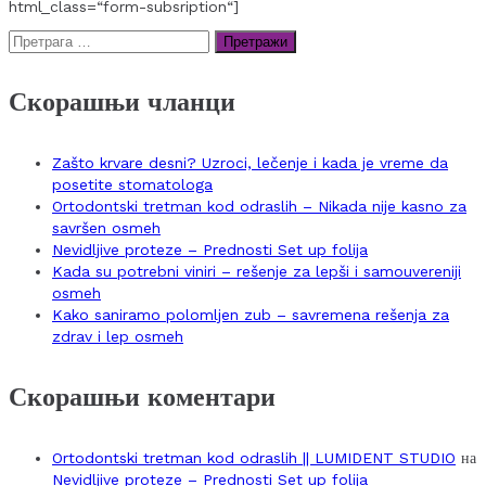
html_class=“form-subsription“]
Претрага
за:
Скорашњи чланци
Zašto krvare desni? Uzroci, lečenje i kada je vreme da
posetite stomatologa
Ortodontski tretman kod odraslih – Nikada nije kasno za
savršen osmeh
Nevidljive proteze – Prednosti Set up folija
Kada su potrebni viniri – rešenje za lepši i samouvereniji
osmeh
Kako saniramo polomljen zub – savremena rešenja za
zdrav i lep osmeh
Скорашњи коментари
Ortodontski tretman kod odraslih || LUMIDENT STUDIO
на
Nevidljive proteze – Prednosti Set up folija