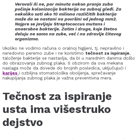
Verovali ili ne, par minuta nakon pranja zuba
počinje kolonizacija bakterija na zubnoj gleđi. Za
nekoliko sati oko 10 miliona različitih bakterija
može da se nastani na površini od jednog mm2.
Najpre se javljaju Streptococcus mutans i
anaerobne bakterije. Zatim i druge, koje štetno
deluju ne samo na zube, već i na zdravlje čitavog
organizma.
Ukoliko ne vodimo računa o oralnoj higijeni, tj. nepravilno i
neredovno peremo zube i ne koristimo
tečnost za ispiranje
,
taloženje bakterije se nastavlja, da bi u narednim danima došlo
do obrazovanja zubnog plaka. S obzirom da ova mekana
naslaga može da dovede do brojnih posledica, uključujući i
karijes
i ozbiljna stomatološka oboljenja, sprečavanje
nakupljanja zubnog plaka je važna preventivna mera.
Tečnost za ispiranje
usta ima višestruko
dejstvo