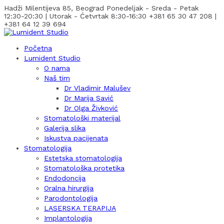
Hadži Milentijeva 85, Beograd
Ponedeljak - Sreda - Petak
12:30-20:30 | Utorak - Ćetvrtak 8:30-16:30
+381 65 30 47 208 |
+381 64 12 39 694
Početna
Lumident Studio
O nama
Naš tim
Dr Vladimir Malušev
Dr Marija Savić
Dr Olga Živković
Stomatološki materijal
Galerija slika
Iskustva pacijenata
Stomatologija
Estetska stomatologija
Stomatološka protetika
Endodoncija
Oralna hirurgija
Parodontologija
LASERSKA TERAPIJA
Implantologija