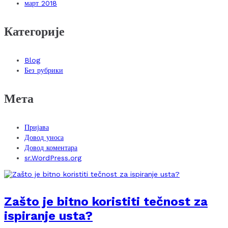
март 2018
Категорије
Blog
Без рубрики
Мета
Пријава
Довод уноса
Довод коментара
sr.WordPress.org
Zašto je bitno koristiti tečnost za
ispiranje usta?