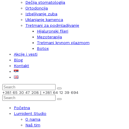
Dečija stomatologija
Ortodoncija
Izbeljivanje zuba
Uklanjanje kamenca
Tretmani za podmladjivanje
Hijaluronski fileri
Mezoterapija
Tretmani krvnom plazmom
Botox
Akcije i vesti
Blog
Kontakt
+381 65 30 47 208 | +381 64 12 39 694
Početna
Lumident Studio
O nama
Naš tim