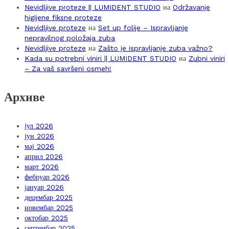
Nevidljive proteze || LUMIDENT STUDIO
на
Održavanje
higijene fiksne proteze
Nevidljive proteze
на
Set up folije – Ispravljanje
nepravilnog položaja zuba
Nevidljive proteze
на
Zašto je ispravljanje zuba važno?
Kada su potrebni viniri || LUMIDENT STUDIO
на
Zubni viniri
– Za vaš savršeni osmeh!
Архиве
јул 2026
јун 2026
мај 2026
април 2026
март 2026
фебруар 2026
јануар 2026
децембар 2025
новембар 2025
октобар 2025
септембар 2025