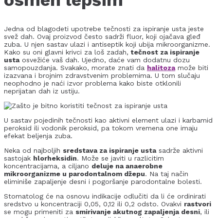
osmeh lepšim
Jedna od blagodeti upotrebe tečnosti za ispiranje usta jeste
svež dah. Ovaj proizvod često sadrži fluor, koji ojačava gleđ
zuba. U njen sastav ulazi i antiseptik koji ubija mikroorganizme.
Kako su oni glavni krivci za loš zadah,
tečnost za ispiranje
usta
osvežiće vaš dah. Ujedno, daće vam dodatnu dozu
samopouzdanja. Svakako, morate znati da
halitoza
može biti
izazvana i brojnim zdravstvenim problemima. U tom slučaju
neophodno je naći izvor problema kako biste otklonili
neprijatan dah iz ustiju.
U sastav pojedinih tečnosti kao aktivni element ulazi i karbamid
peroksid ili vodonik peroksid, pa tokom vremena one imaju
efekat beljenja zuba.
Neka od najboljih
sredstava za ispiranje usta
sadrže aktivni
sastojak
hlorheksidin
. Može se javiti u razlicitim
koncentracijama, a ciljano
deluje na anaerobne
mikroorganizme u parodontalnom džepu
. Na taj način
eliminiše zapaljenje desni i pogoršanje parodontalne bolesti.
Stomatolog će na osnovu indikacije odlučiti da li će ordinirati
sredstvo u koncentraciji 0,05, 0,12 ili 0,2 odsto. Ovakvi
rastvori
se mogu primeniti za
smirivanje akutnog zapaljenja desni
, ili