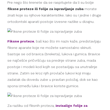
Pre nego što krenete da se raspitujete da li su bolje
fiksne proteze ili folije za ispravljanje zuba
morate
znati koje su njihove karakteristike. Iako su i jedne i druge
ortodontski aparati postoje izvesne razlike u dizajnu.
Fiksne proteze
, baš kao što im naziv kaže, predstavljaju
fiksne aparate koje ne možete samostalno skinuti.
Sastoje se od bravica (breketa), lukova i gumica. Bravice
se najčešće pričvršćuju sa prednje strane zuba, mada
postoje i modeli kod kojih se postavljaju sa unutrašnje
strane. Zatim se kroz njih provlače lukovi koji imaju
zadatak da dovedu zube u pravilan položaj, dok se kao
spona između luka i bravice koriste gumice.
Za razliku od fiksnih proteza,
invisalign folije za