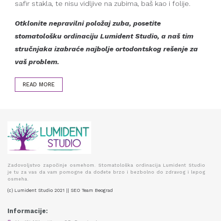
safir stakla, te nisu vidljive na zubima, baš kao i folije.
Otklonite nepravilni položaj zuba, posetite
stomatološku ordinaciju Lumident Studio, a naš tim
stručnjaka izabraće najbolje ortodontskog rešenje za
vaš problem.
READ MORE
Zadovoljstvo započinje osmehom. Stomatološka ordinacija Lumident Studio
je tu za vas da vam pomogne da dođete brzo i bezbolno do zdravog i lepog
osmeha.
(c) Lumident Studio 2021 || SEO Team Beograd
Informacije: