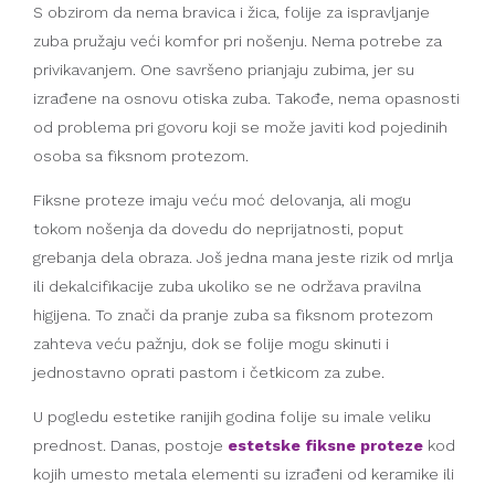
S obzirom da nema bravica i žica, folije za ispravljanje
zuba pružaju veći komfor pri nošenju. Nema potrebe za
privikavanjem. One savršeno prianjaju zubima, jer su
izrađene na osnovu otiska zuba. Takođe, nema opasnosti
od problema pri govoru koji se može javiti kod pojedinih
osoba sa fiksnom protezom.
Fiksne proteze imaju veću moć delovanja, ali mogu
tokom nošenja da dovedu do neprijatnosti, poput
grebanja dela obraza. Još jedna mana jeste rizik od mrlja
ili dekalcifikacije zuba ukoliko se ne održava pravilna
higijena. To znači da pranje zuba sa fiksnom protezom
zahteva veću pažnju, dok se folije mogu skinuti i
jednostavno oprati pastom i četkicom za zube.
U pogledu estetike ranijih godina folije su imale veliku
prednost. Danas, postoje
estetske fiksne proteze
kod
kojih umesto metala elementi su izrađeni od keramike ili