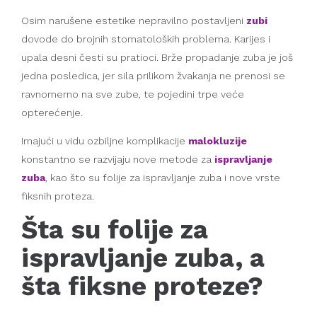
Osim narušene estetike nepravilno postavljeni
zubi
dovode do brojnih stomatoloških problema. Karijes i
upala desni česti su pratioci. Brže propadanje zuba je još
jedna posledica, jer sila prilikom žvakanja ne prenosi se
ravnomerno na sve zube, te pojedini trpe veće
opterećenje.
Imajući u vidu ozbiljne komplikacije
malokluzije
konstantno se razvijaju nove metode za
ispravljanje
zuba
, kao što su folije za ispravljanje zuba i nove vrste
fiksnih proteza.
Šta su folije za
ispravljanje zuba, a
šta fiksne proteze?