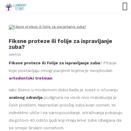
Fiksne proteze ili folije za ispravljanje
zuba?
25/07/23
Fiksne proteze ili folije za ispravljanje zuba
? Pitanje
koje postavljaju mnogi pacijenti kojima je neophodan
ortodontski tretman
.
Iako živimo u modernom dobu kada je svest o očuvanju
oralnog zdravlja
podignuta na visok nivo malokluzija je
čest problem. Nepravilan položaj zuba kvari osmeh, te
indirektno utiče i na samopouzdanje. Istraživanja pokazuju
da gotovo 40 odsto ljudi koji imaju krive zube izbegava da
se smeje širokim osmehom.