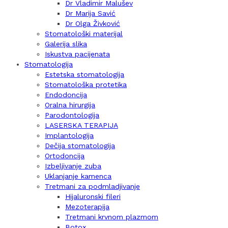
Dr Vladimir Malušev
Dr Marija Savić
Dr Olga Živković
Stomatološki materijal
Galerija slika
Iskustva pacijenata
Stomatologija
Estetska stomatologija
Stomatološka protetika
Endodoncija
Oralna hirurgija
Parodontologija
LASERSKA TERAPIJA
Implantologija
Dečija stomatologija
Ortodoncija
Izbeljivanje zuba
Uklanjanje kamenca
Tretmani za podmladjivanje
Hijaluronski fileri
Mezoterapija
Tretmani krvnom plazmom
Botox