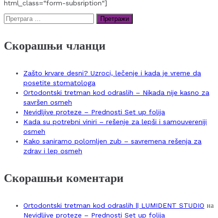
html_class=“form-subsription“]
Претрага
за:
Скорашњи чланци
Zašto krvare desni? Uzroci, lečenje i kada je vreme da
posetite stomatologa
Ortodontski tretman kod odraslih – Nikada nije kasno za
savršen osmeh
Nevidljive proteze – Prednosti Set up folija
Kada su potrebni viniri – rešenje za lepši i samouvereniji
osmeh
Kako saniramo polomljen zub – savremena rešenja za
zdrav i lep osmeh
Скорашњи коментари
Ortodontski tretman kod odraslih || LUMIDENT STUDIO
на
Nevidljive proteze – Prednosti Set up folija