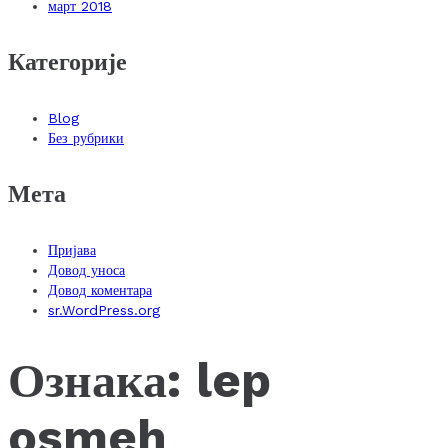
март 2018
Категорије
Blog
Без рубрики
Мета
Пријава
Довод уноса
Довод коментара
sr.WordPress.org
Ознака:
lep
osmeh