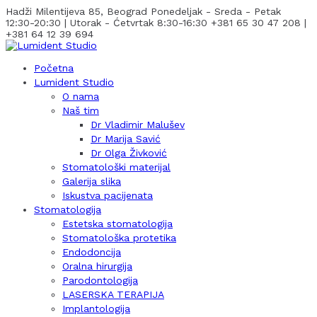
Hadži Milentijeva 85, Beograd
Ponedeljak - Sreda - Petak
12:30-20:30 | Utorak - Ćetvrtak 8:30-16:30
+381 65 30 47 208 |
+381 64 12 39 694
Početna
Lumident Studio
O nama
Naš tim
Dr Vladimir Malušev
Dr Marija Savić
Dr Olga Živković
Stomatološki materijal
Galerija slika
Iskustva pacijenata
Stomatologija
Estetska stomatologija
Stomatološka protetika
Endodoncija
Oralna hirurgija
Parodontologija
LASERSKA TERAPIJA
Implantologija