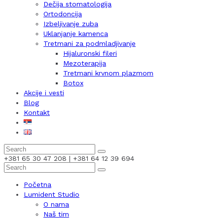
Dečija stomatologija
Ortodoncija
Izbeljivanje zuba
Uklanjanje kamenca
Tretmani za podmladjivanje
Hijaluronski fileri
Mezoterapija
Tretmani krvnom plazmom
Botox
Akcije i vesti
Blog
Kontakt
+381 65 30 47 208 | +381 64 12 39 694
Početna
Lumident Studio
O nama
Naš tim