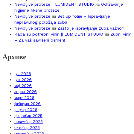
Nevidljive proteze || LUMIDENT STUDIO
на
Održavanje
higijene fiksne proteze
Nevidljive proteze
на
Set up folije – Ispravljanje
nepravilnog položaja zuba
Nevidljive proteze
на
Zašto je ispravljanje zuba važno?
Kada su potrebni viniri || LUMIDENT STUDIO
на
Zubni viniri
– Za vaš savršeni osmeh!
Архиве
јул 2026
јун 2026
мај 2026
април 2026
март 2026
фебруар 2026
јануар 2026
децембар 2025
новембар 2025
октобар 2025
септембар 2025