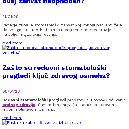
ovaj zahvat neophodan?
21/01/26
Vađenje zuba je stomatološki zahvat koji mnogi pacijenti žele
da izbegnu, ali u određenim situacijama ono predstavlja
najbolje i najzdravije rešenje.
read more
Zašto su redovni stomatološki
pregledi ključ zdravog osmeha?
06/01/26
Redovni stomatološki pregledi
predstavljaju osnovu očuvanja
oralnog zdravlja
. Samim tim i najvažniji korak ka zdravom,
lepom i blistavom osmehu.
read more