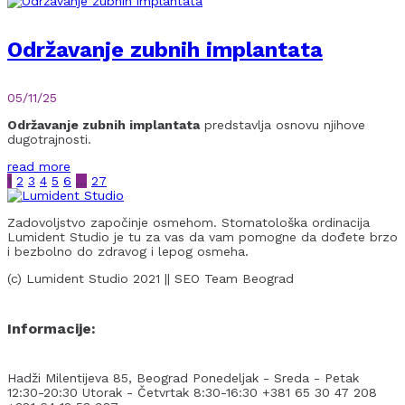
Održavanje zubnih implantata
05/11/25
Održavanje zubnih implantata
predstavlja osnovu njihove
dugotrajnosti.
read more
1
2
3
4
5
6
…
27
Zadovoljstvo započinje osmehom. Stomatološka ordinacija
Lumident Studio je tu za vas da vam pomogne da dođete brzo
i bezbolno do zdravog i lepog osmeha.
(c) Lumident Studio 2021 || SEO Team Beograd
Informacije:
Hadži Milentijeva 85, Beograd
Ponedeljak - Sreda - Petak
12:30-20:30
Utorak - Četvrtak 8:30-16:30
+381 65 30 47 208