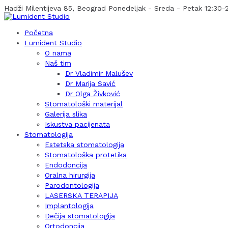
Hadži Milentijeva 85, Beograd
Ponedeljak - Sreda - Petak 12:30-2
Početna
Lumident Studio
O nama
Naš tim
Dr Vladimir Malušev
Dr Marija Savić
Dr Olga Živković
Stomatološki materijal
Galerija slika
Iskustva pacijenata
Stomatologija
Estetska stomatologija
Stomatološka protetika
Endodoncija
Oralna hirurgija
Parodontologija
LASERSKA TERAPIJA
Implantologija
Dečija stomatologija
Ortodoncija