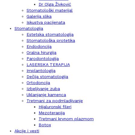
Dr Olga Živković
Stomatološki materijal
Galerija slika
Iskustva pacijenata
Stomatologija
Estetska stomatologija
Stomatološka protetika
Endodoncija
Oralna hirurgija
Parodontologija
LASERSKA TERAPIJA
Implantologija
Dečija stomatologija
Ortodoncija
Izbeljivanje zuba
Uklanjanje kamenca
Tretmani za podmladjivanje
Hijaluronski fileri
Mezoterapija
Tretmani krvnom plazmom
Botox
Akcije i vesti