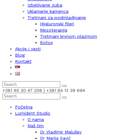
Izbeljivanje zuba
Uklanjanje kamenca
Tretmani za podmladjivanje
Hijaluronski fileri
Mezoterapija
Tretmani krvnom plazmom
Botox
Akcije i vesti
Blog
Kontakt
+381 65 30 47 208 | +381 64 12 39 694
Početna
Lumident Studio
O nama
Naš tim
Dr Vladimir Malušev
Dr Marija Savić