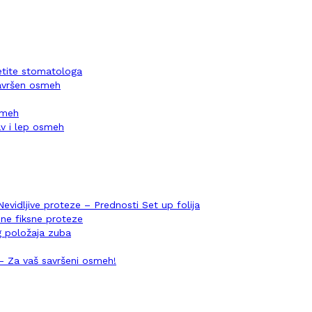
setite stomatologa
savršen osmeh
osmeh
v i lep osmeh
Nevidljive proteze – Prednosti Set up folija
ene fiksne proteze
og položaja zuba
i – Za vaš savršeni osmeh!