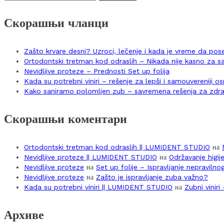
за:
Скорашњи чланци
Zašto krvare desni? Uzroci, lečenje i kada je vreme da po
Ortodontski tretman kod odraslih – Nikada nije kasno za 
Nevidljive proteze – Prednosti Set up folija
Kada su potrebni viniri – rešenje za lepši i samouvereniji 
Kako saniramo polomljen zub – savremena rešenja za zdra
Скорашњи коментари
Ortodontski tretman kod odraslih || LUMIDENT STUDIO
на
Nevidljive proteze || LUMIDENT STUDIO
на
Održavanje higij
Nevidljive proteze
на
Set up folije – Ispravljanje nepraviln
Nevidljive proteze
на
Zašto je ispravljanje zuba važno?
Kada su potrebni viniri || LUMIDENT STUDIO
на
Zubni vinir
Архиве