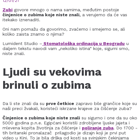
12/01/21
Zubi
govore mnogo o nama samima, međutim postoje
činjenice o zubima koje niste znali,
a verujemo da će vas
itekako iznenaditi.
Oni nam pomažu da govorimo, zvaćemo i smejemo se, ali
koliko zaista znamo o njima?
Lumident Studio –
Stomatološka ordinacija u Beogradu
u
daljem tekstu navodi vam „nekoliko istina“ koje, sigurni smo,
niste znali.
Ljudi su vekovima
brinuli o zubima
Da li ste znali da su
prve četkice
zapravo bile grančice koje su
naši preci žvakali, koristeći iskrzane krajeve za čišćenje zuba?
Činjenice o zubima koje niste znali
su sigurno i one da su oko
5000 godina p.n.e. Egipćani koristili zdrobljene ljuske jajeta i
mlevena kopita životinja za čišćenje i
poliranje zuba
. Do 1700 -
tih britanski pronalazač prilagodio je dizajn koji je prvi put
video u Kini. To je bila drška od kosti sa svinjskim čekinjama