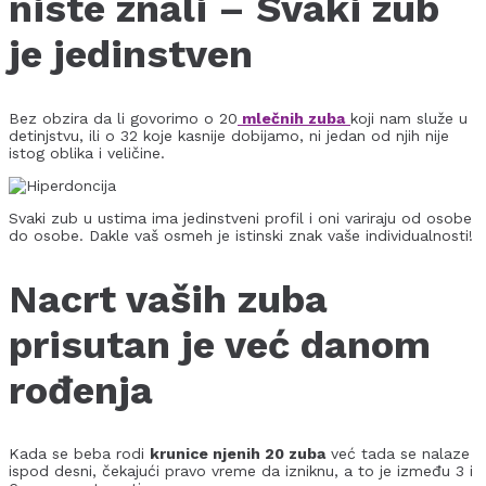
niste znali – Svaki zub
je jedinstven
Bez obzira da li govorimo o 20
mlečnih zuba
koji nam služe u
detinjstvu, ili o 32 koje kasnije dobijamo, ni jedan od njih nije
istog oblika i veličine.
Svaki zub u ustima ima jedinstveni profil i oni variraju od osobe
do osobe. Dakle vaš osmeh je istinski znak vaše individualnosti!
Nacrt vaših zuba
prisutan je već danom
rođenja
Kada se beba rodi
krunice njenih 20 zuba
već tada se nalaze
ispod desni, čekajući pravo vreme da izniknu, a to je između 3 i