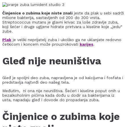
Činjenice o zubima koje niste znali
jeste da plak u sebi sadrži
milione bakterija, sastavljenih od 200 do 300 vrsta.
Streptococcus mutans je glavni krivac za loše zdravlje zuba,
koji šećer i druge ugljene hidrate pretvara u kiseline koje „jedu“
zube.
Plak
je veliki neprijatelj zuba i ukoliko ga ne uklanjate redovno
četkicom i koncem može prouzrokovati
karijes
.
Gleđ nije neuništiva
Gleđ je spoljni deo zuba, napravljena je od kalcijuma i fosfata i
predstavlja najtvrđi deo našeg tela.
Međutim, ni ona nije neuništiva. Šećeri i kiseline poput onih u
bezalkoholnim pićima kada dođu u dodir sa bakterijama iz
usta, napadaju gleđ i dovode do propadanja zuba.
Činjenice o zubima koje