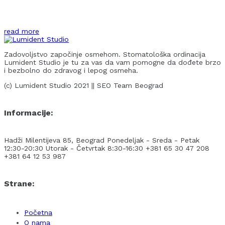
read more
Zadovoljstvo započinje osmehom. Stomatološka ordinacija
Lumident Studio je tu za vas da vam pomogne da dođete brzo
i bezbolno do zdravog i lepog osmeha.
(c) Lumident Studio 2021 || SEO Team Beograd
Informacije:
Hadži Milentijeva 85, Beograd
Ponedeljak - Sreda - Petak
12:30-20:30
Utorak - Četvrtak 8:30-16:30
+381 65 30 47 208
+381 64 12 53 987
Strane:
Početna
O nama