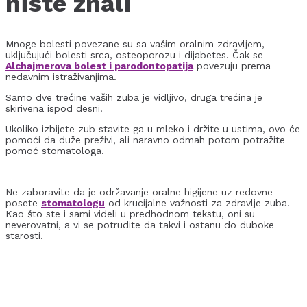
niste znali
Mnoge bolesti povezane su sa vašim oralnim zdravljem,
uključujući bolesti srca, osteoporozu i dijabetes. Čak se
Alchajmerova bolest i parodontopatija
povezuju prema
nedavnim istraživanjima.
Samo dve trećine vaših zuba je vidljivo, druga trećina je
skirivena ispod desni.
Ukoliko izbijete zub stavite ga u mleko i držite u ustima, ovo će
pomoći da duže preživi, ali naravno odmah potom potražite
pomoć stomatologa.
Ne zaboravite da je održavanje oralne higijene uz redovne
posete
stomatologu
od krucijalne važnosti za zdravlje zuba.
Kao što ste i sami videli u predhodnom tekstu, oni su
neverovatni, a vi se potrudite da takvi i ostanu do duboke
starosti.