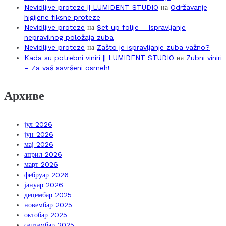
Nevidljive proteze || LUMIDENT STUDIO
на
Održavanje
higijene fiksne proteze
Nevidljive proteze
на
Set up folije – Ispravljanje
nepravilnog položaja zuba
Nevidljive proteze
на
Zašto je ispravljanje zuba važno?
Kada su potrebni viniri || LUMIDENT STUDIO
на
Zubni viniri
– Za vaš savršeni osmeh!
Архиве
јул 2026
јун 2026
мај 2026
април 2026
март 2026
фебруар 2026
јануар 2026
децембар 2025
новембар 2025
октобар 2025
септембар 2025