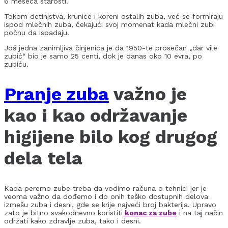
6 meseca starosti.
Tokom detinjstva, krunice i koreni ostalih zuba, već se formiraju
ispod mlečnih zuba, čekajući svoj momenat kada mlečni zubi
počnu da ispadaju.
Još jedna zanimljiva činjenica je da 1950-te prosečan „dar vile
zubić“ bio je samo 25 centi, dok je danas oko 10 evra, po
zubiću.
Pranje zuba
važno je
kao i kao održavanje
higijene bilo kog drugog
dela tela
Kada peremo zube treba da vodimo računa o tehnici jer je
veoma važno da dođemo i do onih teško dostupnih delova
izmešu zuba i desni, gde se krije najveći broj bakterija. Upravo
zato je bitno svakodnevno koristiti
konac za zube
i na taj način
održati kako zdravlje zuba, tako i desni.