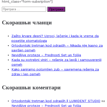
html_class=“form-subsription“]
Претрага
за:
Скорашњи чланци
Zašto krvare desni? Uzroci, lečenje i kada je vreme da
posetite stomatologa
Ortodontski tretman kod odraslih – Nikada nije kasno za
savršen osmeh
Nevidljive proteze – Prednosti Set up folija
Kada su potrebni viniri – rešenje za lepši i samouvereniji
osmeh
Kako saniramo polomljen zub – savremena rešenja za
zdrav i lep osmeh
Скорашњи коментари
Ortodontski tretman kod odraslih || LUMIDENT STUDIO
на
Nevidljive proteze – Prednosti Set up folija