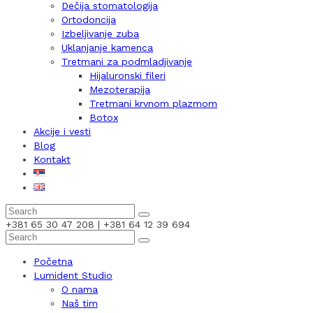
Dečija stomatologija
Ortodoncija
Izbeljivanje zuba
Uklanjanje kamenca
Tretmani za podmladjivanje
Hijaluronski fileri
Mezoterapija
Tretmani krvnom plazmom
Botox
Akcije i vesti
Blog
Kontakt
+381 65 30 47 208 | +381 64 12 39 694
Početna
Lumident Studio
O nama
Naš tim