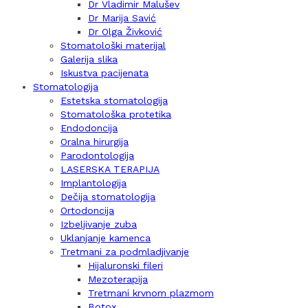
Dr Vladimir Malušev
Dr Marija Savić
Dr Olga Živković
Stomatološki materijal
Galerija slika
Iskustva pacijenata
Stomatologija
Estetska stomatologija
Stomatološka protetika
Endodoncija
Oralna hirurgija
Parodontologija
LASERSKA TERAPIJA
Implantologija
Dečija stomatologija
Ortodoncija
Izbeljivanje zuba
Uklanjanje kamenca
Tretmani za podmladjivanje
Hijaluronski fileri
Mezoterapija
Tretmani krvnom plazmom
Botox