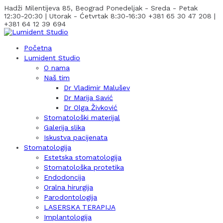
Hadži Milentijeva 85, Beograd
Ponedeljak - Sreda - Petak
12:30-20:30 | Utorak - Ćetvrtak 8:30-16:30
+381 65 30 47 208 |
+381 64 12 39 694
Početna
Lumident Studio
O nama
Naš tim
Dr Vladimir Malušev
Dr Marija Savić
Dr Olga Živković
Stomatološki materijal
Galerija slika
Iskustva pacijenata
Stomatologija
Estetska stomatologija
Stomatološka protetika
Endodoncija
Oralna hirurgija
Parodontologija
LASERSKA TERAPIJA
Implantologija