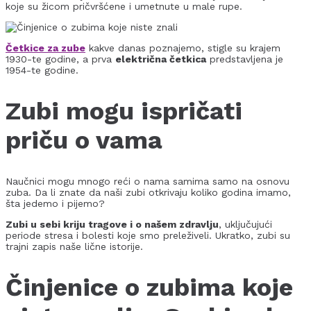
koje su žicom pričvršćene i umetnute u male rupe.
Četkice za zube
kakve danas poznajemo, stigle su krajem
1930-te godine, a prva
električna četkica
predstavljena je
1954-te godine.
Zubi mogu ispričati
priču o vama
Naučnici mogu mnogo reći o nama samima samo na osnovu
zuba. Da li znate da naši zubi otkrivaju koliko godina imamo,
šta jedemo i pijemo?
Zubi u sebi kriju tragove i o našem zdravlju
, uključujući
periode stresa i bolesti koje smo preleživeli. Ukratko, zubi su
trajni zapis naše lične istorije.
Činjenice o zubima koje