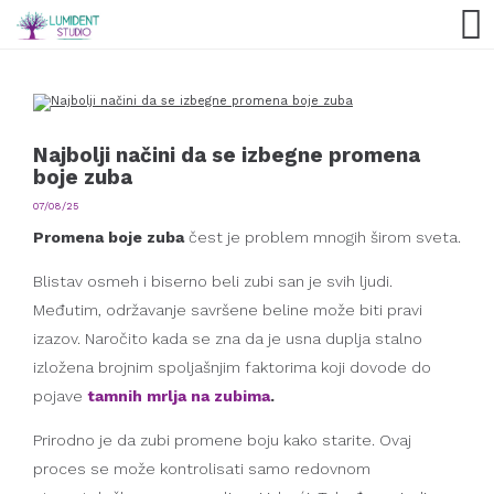
Najbolji načini da se izbegne promena
boje zuba
07/08/25
Promena boje zuba
čest je problem mnogih širom sveta.
Blistav osmeh i biserno beli zubi san je svih ljudi.
Međutim, održavanje savršene beline može biti pravi
izazov. Naročito kada se zna da je usna duplja stalno
izložena brojnim spoljašnjim faktorima koji dovode do
pojave
tamnih mrlja na zubima
.
Prirodno je da zubi promene boju kako starite. Ovaj
proces se može kontrolisati samo redovnom