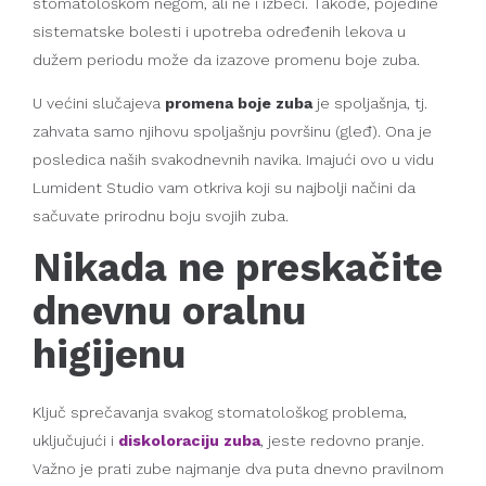
stomatološkom negom, ali ne i izbeći. Takođe, pojedine
sistematske bolesti i upotreba određenih lekova u
dužem periodu može da izazove promenu boje zuba.
U većini slučajeva
promena boje zuba
je spoljašnja, tj.
zahvata samo njihovu spoljašnju površinu (gleđ). Ona je
posledica naših svakodnevnih navika. Imajući ovo u vidu
Lumident Studio vam otkriva koji su najbolji načini da
sačuvate prirodnu boju svojih zuba.
Nikada ne preskačite
dnevnu oralnu
higijenu
Ključ sprečavanja svakog stomatološkog problema,
uključujući i
diskoloraciju zuba
, jeste redovno pranje.
Važno je prati zube najmanje dva puta dnevno pravilnom