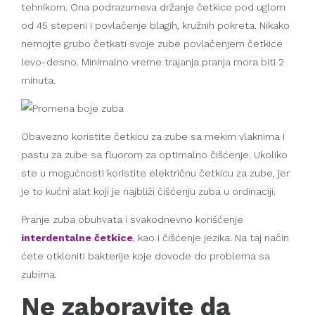
tehnikom. Ona podrazumeva držanje četkice pod uglom
od 45 stepeni i povlačenje blagih, kružnih pokreta. Nikako
nemojte grubo četkati svoje zube povlačenjem četkice
levo-desno. Minimalno vreme trajanja pranja mora biti 2
minuta.
Obavezno koristite četkicu za zube sa mekim vlaknima i
pastu za zube sa fluorom za optimalno čišćenje. Ukoliko
ste u mogućnosti koristite električnu četkicu za zube, jer
je to kućni alat koji je najbliži čišćenju zuba u ordinaciji.
Pranje zuba obuhvata i svakodnevno korišćenje
interdentalne četkice
, kao i čišćenje jezika. Na taj način
ćete otkloniti bakterije koje dovode do problema sa
zubima.
Ne zaboravite da