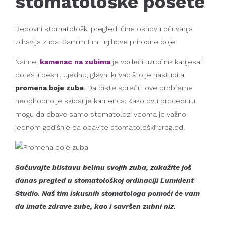
stomatološke posete
Redovni stomatološki pregledi čine osnovu očuvanja
zdravlja zuba. Samim tim i njihove prirodne boje.
Naime,
kamenac na zubima
je vodeći uzročnik karijesa i
bolesti desni. Ujedno, glavni krivac što je nastupila
promena boje zube
. Da biste sprečili ove probleme
neophodno je skidanje kamenca. Kako ovu proceduru
mogu da obave samo stomatolozi veoma je važno
jednom godišnje da obavite stomatološki pregled.
Sačuvajte blistavu belinu svojih zuba, zakažite još
danas pregled u stomatološkoj ordinaciji Lumident
Studio. Naš tim iskusnih stomatologa pomoći će vam
da imate zdrave zube, kao i savršen zubni niz.