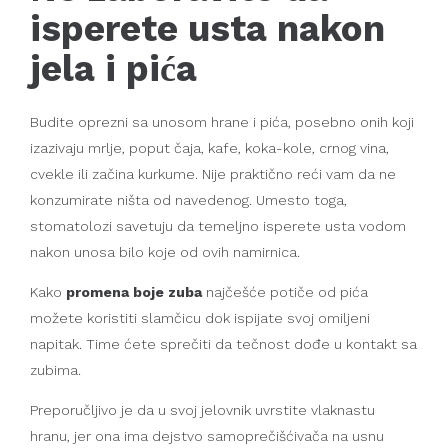
isperete usta nakon
jela i pića
Budite oprezni sa unosom hrane i pića, posebno onih koji
izazivaju mrlje, poput čaja, kafe, koka-kole, crnog vina,
cvekle ili začina kurkume. Nije praktično reći vam da ne
konzumirate ništa od navedenog. Umesto toga,
stomatolozi savetuju da temeljno isperete usta vodom
nakon unosa bilo koje od ovih namirnica.
Kako
promena boje zuba
najčešće potiče od pića
možete koristiti slamčicu dok ispijate svoj omiljeni
napitak. Time ćete sprečiti da tečnost dođe u kontakt sa
zubima.
Preporučljivo je da u svoj jelovnik uvrstite vlaknastu
hranu, jer ona ima dejstvo samoprečišćivača na usnu