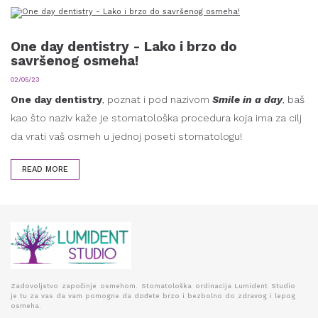
One day dentistry - Lako i brzo do
savršenog osmeha!
02/05/23
One day dentistry
, poznat i pod nazivom
Smile in a day
, baš
kao što naziv kaže je stomatološka procedura koja ima za cilj
da vrati vaš osmeh u jednoj poseti stomatologu!
READ MORE
Zadovoljstvo započinje osmehom. Stomatološka ordinacija Lumident Studio
je tu za vas da vam pomogne da dođete brzo i bezbolno do zdravog i lepog
osmeha.