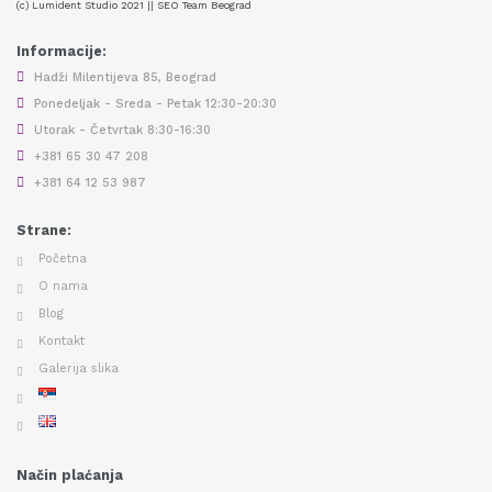
(c) Lumident Studio 2021 || SEO Team Beograd
Informacije:
Hadži Milentijeva 85, Beograd
Ponedeljak - Sreda - Petak 12:30-20:30
Utorak - Četvrtak 8:30-16:30
+381 65 30 47 208
+381 64 12 53 987
Strane:
Početna
O nama
Blog
Kontakt
Galerija slika
Način plaćanja