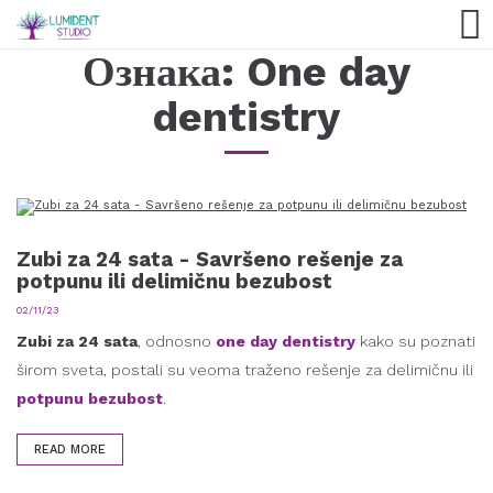
Ознака:
One day
dentistry
Zubi za 24 sata - Savršeno rešenje za
potpunu ili delimičnu bezubost
02/11/23
Zubi za 24 sata
, odnosno
one day dentistry
kako su poznati
širom sveta, postali su veoma traženo rešenje za delimičnu ili
potpunu bezubost
.
READ MORE