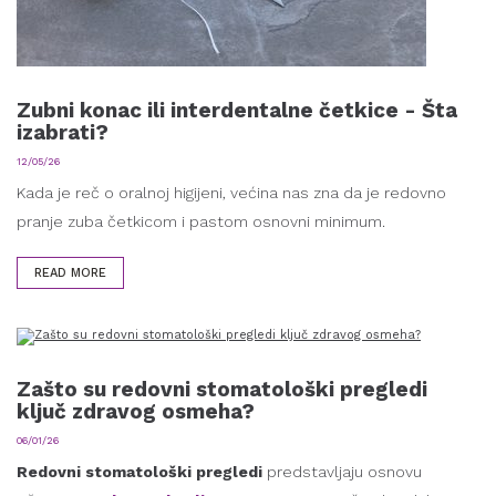
Zubni konac ili interdentalne četkice - Šta
izabrati?
12/05/26
Kada je reč o oralnoj higijeni, većina nas zna da je redovno
pranje zuba četkicom i pastom osnovni minimum.
READ MORE
Zašto su redovni stomatološki pregledi
ključ zdravog osmeha?
06/01/26
Redovni stomatološki pregledi
predstavljaju osnovu