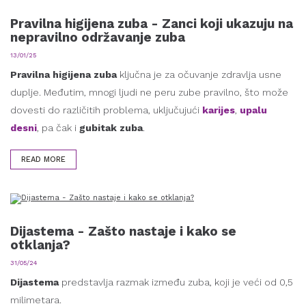
Pravilna higijena zuba - Zanci koji ukazuju na
nepravilno održavanje zuba
13/01/25
Pravilna higijena zuba
ključna je za očuvanje zdravlja usne
duplje. Međutim, mnogi ljudi ne peru zube pravilno, što može
dovesti do različitih problema, uključujući
karijes
,
upalu
desni
, pa čak i
gubitak zuba
.
READ MORE
Dijastema - Zašto nastaje i kako se
otklanja?
31/05/24
Dijastema
predstavlja razmak između zuba, koji je veći od 0,5
milimetara.