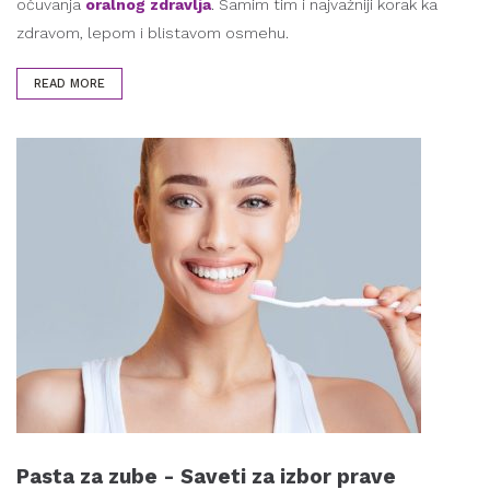
očuvanja
oralnog zdravlja
. Samim tim i najvažniji korak ka
zdravom, lepom i blistavom osmehu.
READ MORE
Pasta za zube - Saveti za izbor prave