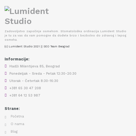
Zadovoljstvo započinje osmehom. Stomatološka ordinacija Lumident Studio
je tu za vas da vam pomogne da dođete brzo i bezbolno do zdravog i lepog
osmeha.
(c) Lumident Studio 2021 || SEO Team Beograd
Informacije:
Hadži Milentijeva 85, Beograd
Ponedeljak - Sreda - Petak 12:30-20:30
Utorak - Četvrtak 8:30-16:30
+381 65 30 47 208
+381 64 12 53 987
Strane:
Početna
O nama
Blog