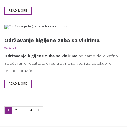
READ MORE
Održavanje higijene zuba sa vinirima
09/02/24
Održavanje higijene zuba sa vinirima
ne samo da je važno
za očuvanje rezultata ovog tretmana, već i za celokupno
oralno zdravlje.
READ MORE
1
2
3
4