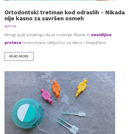
Ortodontski tretman kod odraslih - Nikada
nije kasno za savršen osmeh
06/07/26
Mnogi ljudi smatraju da je nošenje fiksne ili
nevidljive
proteze
rezervisano isključivo za decu i tinejdžere.
READ MORE