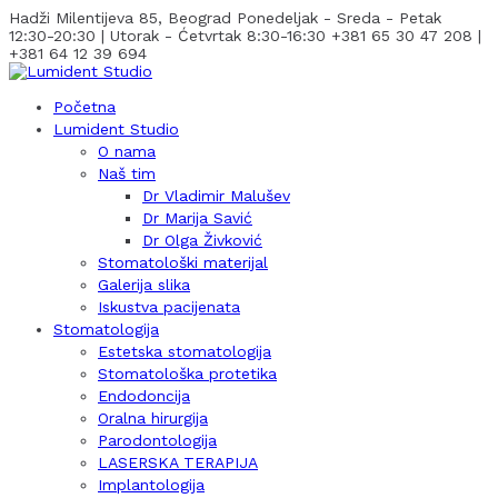
Hadži Milentijeva 85, Beograd
Ponedeljak - Sreda - Petak
12:30-20:30 | Utorak - Ćetvrtak 8:30-16:30
+381 65 30 47 208 |
+381 64 12 39 694
Početna
Lumident Studio
O nama
Naš tim
Dr Vladimir Malušev
Dr Marija Savić
Dr Olga Živković
Stomatološki materijal
Galerija slika
Iskustva pacijenata
Stomatologija
Estetska stomatologija
Stomatološka protetika
Endodoncija
Oralna hirurgija
Parodontologija
LASERSKA TERAPIJA
Implantologija