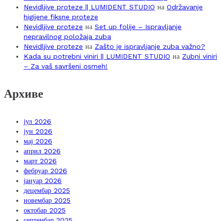
Nevidljive proteze || LUMIDENT STUDIO
на
Održavanje
higijene fiksne proteze
Nevidljive proteze
на
Set up folije – Ispravljanje
nepravilnog položaja zuba
Nevidljive proteze
на
Zašto je ispravljanje zuba važno?
Kada su potrebni viniri || LUMIDENT STUDIO
на
Zubni viniri
– Za vaš savršeni osmeh!
Архиве
јул 2026
јун 2026
мај 2026
април 2026
март 2026
фебруар 2026
јануар 2026
децембар 2025
новембар 2025
октобар 2025
септембар 2025