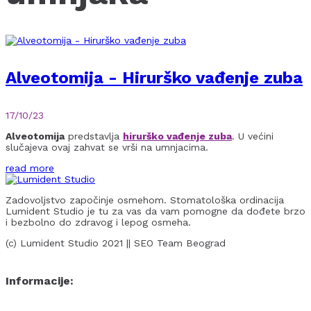
Alveotomija - Hirurško vađenje zuba
17/10/23
Alveotomija
predstavlja
hirurško vađenje zuba
. U većini
slučajeva ovaj zahvat se vrši na umnjacima.
read more
Zadovoljstvo započinje osmehom. Stomatološka ordinacija
Lumident Studio je tu za vas da vam pomogne da dođete brzo
i bezbolno do zdravog i lepog osmeha.
(c) Lumident Studio 2021 || SEO Team Beograd
Informacije: