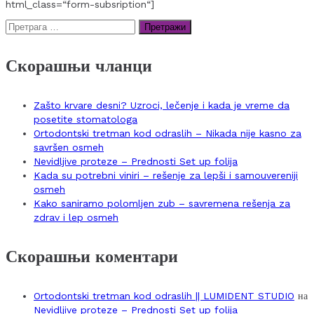
html_class=“form-subsription“]
Претрага
за:
Скорашњи чланци
Zašto krvare desni? Uzroci, lečenje i kada je vreme da
posetite stomatologa
Ortodontski tretman kod odraslih – Nikada nije kasno za
savršen osmeh
Nevidljive proteze – Prednosti Set up folija
Kada su potrebni viniri – rešenje za lepši i samouvereniji
osmeh
Kako saniramo polomljen zub – savremena rešenja za
zdrav i lep osmeh
Скорашњи коментари
Ortodontski tretman kod odraslih || LUMIDENT STUDIO
на
Nevidljive proteze – Prednosti Set up folija