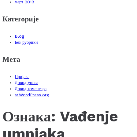
март 2018
Категорије
Blog
Без рубрики
Мета
Пријава
Довод уноса
Довод коментара
sr.WordPress.org
Ознака:
Vađenje
umnjaka