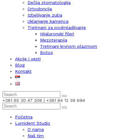
Dečija stomatologija
Ortodoncija
Izbeljivanje zuba
Uklanjanje kamenca
Tretmani za podmladjivanje
Hijaluronski fileri
Mezoterapija
Tretmani krvnom plazmom
Botox
Akcije i vesti
Blog
Kontakt
+381 65 30 47 208 | +381 64 12 39 694
Početna
Lumident Studio
O nama
Naš tim