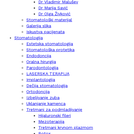
Dr Vladimir Malušev
Dr Marija Savić
Dr Olga Živković
Stomatološki materijal
Galerija slika
Iskustva pacijenata
Stomatologija
Estetska stomatologija
Stomatološka protetika
Endodoncija
Oralna hirurgija
Parodontologija
LASERSKA TERAPIJA
Implantologija
Dečija stomatologija
Ortodoncija
Izbeljivanje zuba
Uklanjanje kamenca
Tretmani za podmladjivanje
Hijaluronski fileri
Mezoterapija
Tretmani krvnom plazmom
Botox