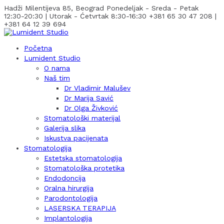
Hadži Milentijeva 85, Beograd
Ponedeljak - Sreda - Petak
12:30-20:30 | Utorak - Ćetvrtak 8:30-16:30
+381 65 30 47 208 |
+381 64 12 39 694
Početna
Lumident Studio
O nama
Naš tim
Dr Vladimir Malušev
Dr Marija Savić
Dr Olga Živković
Stomatološki materijal
Galerija slika
Iskustva pacijenata
Stomatologija
Estetska stomatologija
Stomatološka protetika
Endodoncija
Oralna hirurgija
Parodontologija
LASERSKA TERAPIJA
Implantologija