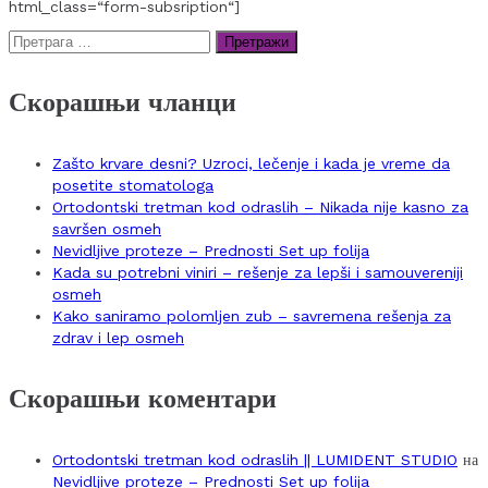
html_class=“form-subsription“]
Претрага
за:
Скорашњи чланци
Zašto krvare desni? Uzroci, lečenje i kada je vreme da
posetite stomatologa
Ortodontski tretman kod odraslih – Nikada nije kasno za
savršen osmeh
Nevidljive proteze – Prednosti Set up folija
Kada su potrebni viniri – rešenje za lepši i samouvereniji
osmeh
Kako saniramo polomljen zub – savremena rešenja za
zdrav i lep osmeh
Скорашњи коментари
Ortodontski tretman kod odraslih || LUMIDENT STUDIO
на
Nevidljive proteze – Prednosti Set up folija