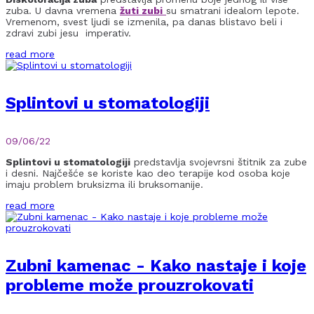
zuba. U davna vremena
žuti zubi
su smatrani idealom lepote.
Vremenom, svest ljudi se izmenila, pa danas blistavo beli i
zdravi zubi jesu imperativ.
read more
Splintovi u stomatologiji
09/06/22
Splintovi u stomatologiji
predstavlja svojevrsni štitnik za zube
i desni. Najčešće se koriste kao deo terapije kod osoba koje
imaju problem bruksizma ili bruksomanije.
read more
Zubni kamenac - Kako nastaje i koje
probleme može prouzrokovati