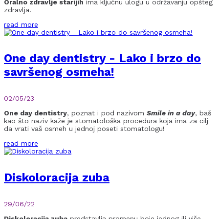
Oralno zdravlje starijih
ima ključnu ulogu u održavanju opšteg
zdravlja.
read more
One day dentistry - Lako i brzo do
savršenog osmeha!
02/05/23
One day dentistry
, poznat i pod nazivom
Smile in a day
, baš
kao što naziv kaže je stomatološka procedura koja ima za cilj
da vrati vaš osmeh u jednoj poseti stomatologu!
read more
Diskoloracija zuba
29/06/22
Diskoloracija zuba
predstavlja promenu boje jednog ili više