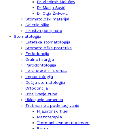
Dr Vladimir Malušev
Dr Marija Savić
Dr Olga Živković
Stomatološki materijal
Galerija slika
Iskustva pacijenata
Stomatologija
Estetska stomatologija
Stomatološka protetika
Endodoncija
Oralna hirurgija
Parodontologija
LASERSKA TERAPIJA
Implantologija
Dečija stomatologija
Ortodoncija
Izbeljivanje zuba
Uklanjanje kamenca
Tretmani za podmladjivanje
Hijaluronski fileri
Mezoterapija
Tretmani krvnom plazmom
Botox