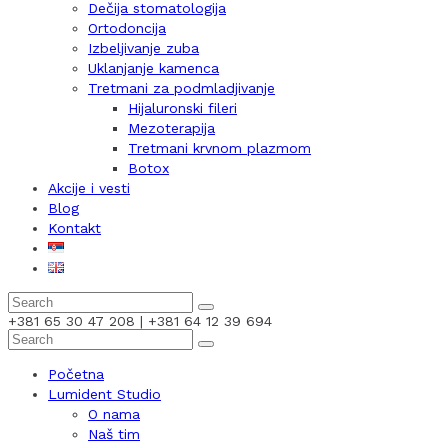
Dečija stomatologija
Ortodoncija
Izbeljivanje zuba
Uklanjanje kamenca
Tretmani za podmladjivanje
Hijaluronski fileri
Mezoterapija
Tretmani krvnom plazmom
Botox
Akcije i vesti
Blog
Kontakt
+381 65 30 47 208 | +381 64 12 39 694
Početna
Lumident Studio
O nama
Naš tim