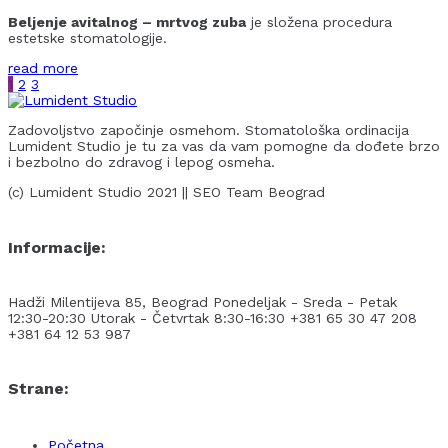
Beljenje avitalnog – mrtvog zuba
je složena procedura
estetske stomatologije.
read more
1
2
3
Zadovoljstvo započinje osmehom. Stomatološka ordinacija
Lumident Studio je tu za vas da vam pomogne da dođete brzo
i bezbolno do zdravog i lepog osmeha.
(c) Lumident Studio 2021 || SEO Team Beograd
Informacije:
Hadži Milentijeva 85, Beograd
Ponedeljak - Sreda - Petak
12:30-20:30
Utorak - Četvrtak 8:30-16:30
+381 65 30 47 208
+381 64 12 53 987
Strane:
Početna