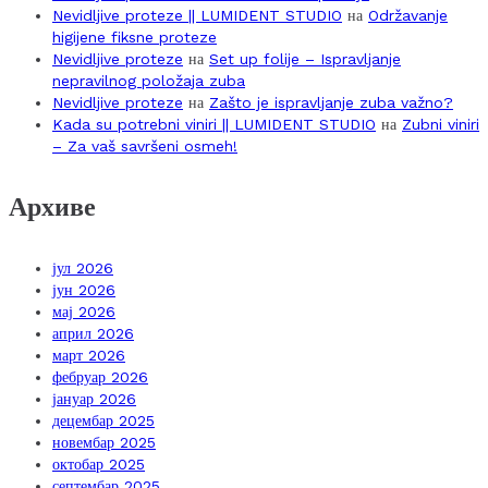
Nevidljive proteze || LUMIDENT STUDIO
на
Održavanje
higijene fiksne proteze
Nevidljive proteze
на
Set up folije – Ispravljanje
nepravilnog položaja zuba
Nevidljive proteze
на
Zašto je ispravljanje zuba važno?
Kada su potrebni viniri || LUMIDENT STUDIO
на
Zubni viniri
– Za vaš savršeni osmeh!
Архиве
јул 2026
јун 2026
мај 2026
април 2026
март 2026
фебруар 2026
јануар 2026
децембар 2025
новембар 2025
октобар 2025
септембар 2025