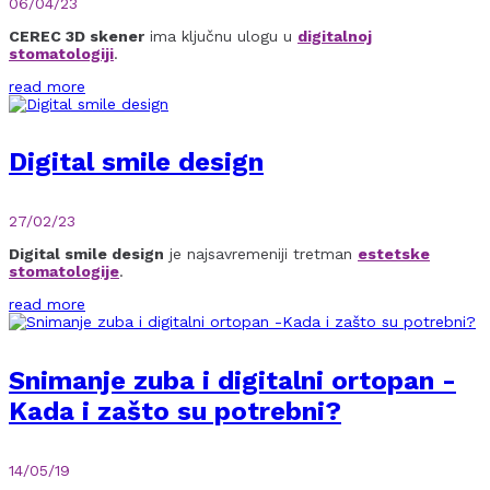
06/04/23
CEREC 3D skener
ima ključnu ulogu u
digitalnoj
stomatologiji
.
read more
Digital smile design
27/02/23
Digital smile design
je najsavremeniji tretman
estetske
stomatologije
.
read more
Snimanje zuba i digitalni ortopan -
Kada i zašto su potrebni?
14/05/19