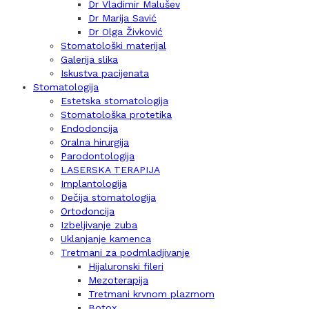
Dr Vladimir Malušev
Dr Marija Savić
Dr Olga Živković
Stomatološki materijal
Galerija slika
Iskustva pacijenata
Stomatologija
Estetska stomatologija
Stomatološka protetika
Endodoncija
Oralna hirurgija
Parodontologija
LASERSKA TERAPIJA
Implantologija
Dečija stomatologija
Ortodoncija
Izbeljivanje zuba
Uklanjanje kamenca
Tretmani za podmladjivanje
Hijaluronski fileri
Mezoterapija
Tretmani krvnom plazmom
Botox