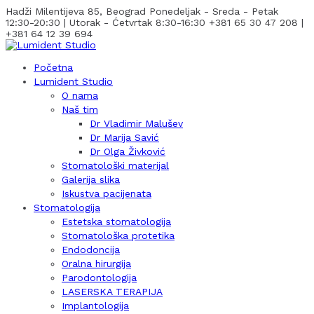
Hadži Milentijeva 85, Beograd
Ponedeljak - Sreda - Petak
12:30-20:30 | Utorak - Ćetvrtak 8:30-16:30
+381 65 30 47 208 |
+381 64 12 39 694
Početna
Lumident Studio
O nama
Naš tim
Dr Vladimir Malušev
Dr Marija Savić
Dr Olga Živković
Stomatološki materijal
Galerija slika
Iskustva pacijenata
Stomatologija
Estetska stomatologija
Stomatološka protetika
Endodoncija
Oralna hirurgija
Parodontologija
LASERSKA TERAPIJA
Implantologija