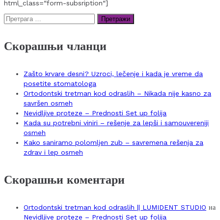
html_class=“form-subsription“]
Претрага
за:
Скорашњи чланци
Zašto krvare desni? Uzroci, lečenje i kada je vreme da
posetite stomatologa
Ortodontski tretman kod odraslih – Nikada nije kasno za
savršen osmeh
Nevidljive proteze – Prednosti Set up folija
Kada su potrebni viniri – rešenje za lepši i samouvereniji
osmeh
Kako saniramo polomljen zub – savremena rešenja za
zdrav i lep osmeh
Скорашњи коментари
Ortodontski tretman kod odraslih || LUMIDENT STUDIO
на
Nevidljive proteze – Prednosti Set up folija