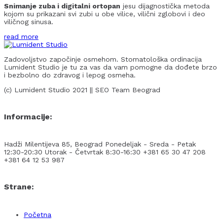
Snimanje zuba i digitalni ortopan
jesu dijagnostička metoda
kojom su prikazani svi zubi u obe vilice, vilični zglobovi i deo
viličnog sinusa.
read more
Zadovoljstvo započinje osmehom. Stomatološka ordinacija
Lumident Studio je tu za vas da vam pomogne da dođete brzo
i bezbolno do zdravog i lepog osmeha.
(c) Lumident Studio 2021 || SEO Team Beograd
Informacije:
Hadži Milentijeva 85, Beograd
Ponedeljak - Sreda - Petak
12:30-20:30
Utorak - Četvrtak 8:30-16:30
+381 65 30 47 208
+381 64 12 53 987
Strane:
Početna