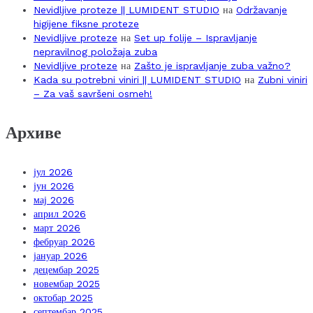
Nevidljive proteze || LUMIDENT STUDIO
на
Održavanje
higijene fiksne proteze
Nevidljive proteze
на
Set up folije – Ispravljanje
nepravilnog položaja zuba
Nevidljive proteze
на
Zašto je ispravljanje zuba važno?
Kada su potrebni viniri || LUMIDENT STUDIO
на
Zubni viniri
– Za vaš savršeni osmeh!
Архиве
јул 2026
јун 2026
мај 2026
април 2026
март 2026
фебруар 2026
јануар 2026
децембар 2025
новембар 2025
октобар 2025
септембар 2025