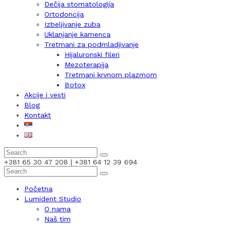
Dečija stomatologija
Ortodoncija
Izbeljivanje zuba
Uklanjanje kamenca
Tretmani za podmladjivanje
Hijaluronski fileri
Mezoterapija
Tretmani krvnom plazmom
Botox
Akcije i vesti
Blog
Kontakt
+381 65 30 47 208 | +381 64 12 39 694
Početna
Lumident Studio
O nama
Naš tim