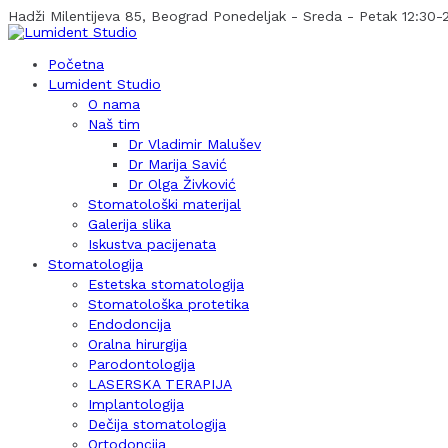
Hadži Milentijeva 85, Beograd
Ponedeljak - Sreda - Petak 12:30-2
Početna
Lumident Studio
O nama
Naš tim
Dr Vladimir Malušev
Dr Marija Savić
Dr Olga Živković
Stomatološki materijal
Galerija slika
Iskustva pacijenata
Stomatologija
Estetska stomatologija
Stomatološka protetika
Endodoncija
Oralna hirurgija
Parodontologija
LASERSKA TERAPIJA
Implantologija
Dečija stomatologija
Ortodoncija