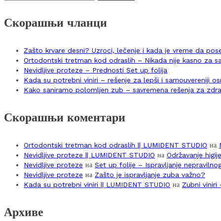
за:
Скорашњи чланци
Zašto krvare desni? Uzroci, lečenje i kada je vreme da po
Ortodontski tretman kod odraslih – Nikada nije kasno za 
Nevidljive proteze – Prednosti Set up folija
Kada su potrebni viniri – rešenje za lepši i samouvereniji 
Kako saniramo polomljen zub – savremena rešenja za zdra
Скорашњи коментари
Ortodontski tretman kod odraslih || LUMIDENT STUDIO
на
Nevidljive proteze || LUMIDENT STUDIO
на
Održavanje higij
Nevidljive proteze
на
Set up folije – Ispravljanje nepraviln
Nevidljive proteze
на
Zašto je ispravljanje zuba važno?
Kada su potrebni viniri || LUMIDENT STUDIO
на
Zubni vinir
Архиве