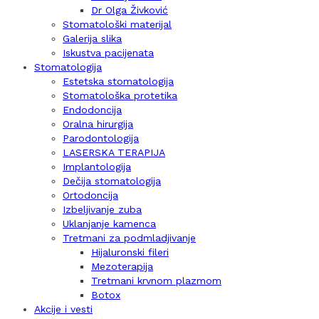
Dr Olga Živković
Stomatološki materijal
Galerija slika
Iskustva pacijenata
Stomatologija
Estetska stomatologija
Stomatološka protetika
Endodoncija
Oralna hirurgija
Parodontologija
LASERSKA TERAPIJA
Implantologija
Dečija stomatologija
Ortodoncija
Izbeljivanje zuba
Uklanjanje kamenca
Tretmani za podmladjivanje
Hijaluronski fileri
Mezoterapija
Tretmani krvnom plazmom
Botox
Akcije i vesti