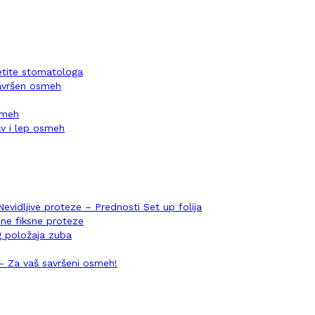
setite stomatologa
savršen osmeh
osmeh
v i lep osmeh
Nevidljive proteze – Prednosti Set up folija
ene fiksne proteze
og položaja zuba
i – Za vaš savršeni osmeh!