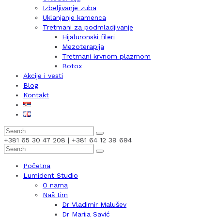
Izbeljivanje zuba
Uklanjanje kamenca
Tretmani za podmladjivanje
Hijaluronski fileri
Mezoterapija
Tretmani krvnom plazmom
Botox
Akcije i vesti
Blog
Kontakt
+381 65 30 47 208 | +381 64 12 39 694
Početna
Lumident Studio
O nama
Naš tim
Dr Vladimir Malušev
Dr Marija Savić